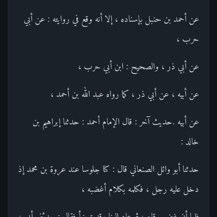
عن أحمد بن حنبل بإسناده ، إلا أنه وقع في روايته : عن أبي
حرب ،
عن أبي ذر ، والصحيح : ابن أبي حرب ،
عن أبيه ، عن أبي ذر ، كما رواه عبد الله بن أحمد ،
عن أبيه .حديث آخر : قال الإمام أحمد : حدثنا إبراهيم بن
خالد :
حدثنا أبو وائل الصنعاني قال : كنا جلوسا عند عروة بن محمد إذ
دخل عليه رجل ، فكلمه بكلام أغضبه ،
فلما أن غضب قام ، ثم عاد إلينا وقد توضأ فقال : حدثني أبي ،