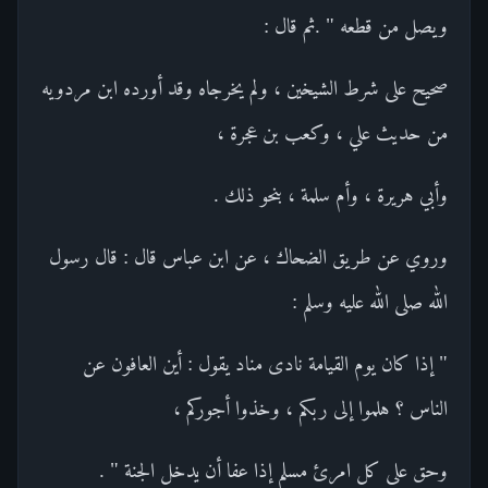
ويصل من قطعه " .ثم قال :
صحيح على شرط الشيخين ، ولم يخرجاه وقد أورده ابن مردويه
من حديث علي ، وكعب بن عجرة ،
وأبي هريرة ، وأم سلمة ، بنحو ذلك .
وروي عن طريق الضحاك ، عن ابن عباس قال : قال رسول
الله صلى الله عليه وسلم :
" إذا كان يوم القيامة نادى مناد يقول : أين العافون عن
الناس ؟ هلموا إلى ربكم ، وخذوا أجوركم ،
وحق على كل امرئ مسلم إذا عفا أن يدخل الجنة " .