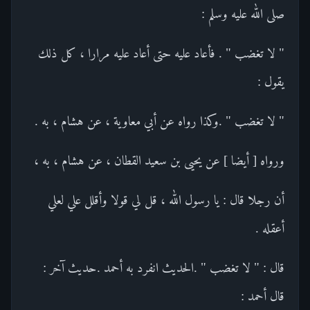
صلى الله عليه وسلم :
" لا تغضب " . فأعاد عليه حتى أعاد عليه مرارا ، كل ذلك
يقول :
" لا تغضب " .وكذا رواه عن أبي معاوية ، عن هشام ، به .
ورواه [ أيضا ] عن يحيى بن سعيد القطان ، عن هشام ، به ،
أن رجلا قال : يا رسول الله ، قل لي قولا وأقلل علي لعلي
أعقله .
قال : " لا تغضب " .الحديث انفرد به أحمد .حديث آخر :
قال أحمد :