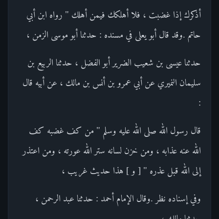
أذكرك إذا غضبت ، فلا أهلكك فيمن أهلك " رواه ابن أبي
حاتم .وقد قال أبو يعلى في مسنده : حدثنا أبو موسى الزمن ،
حدثنا عيسى بن شعيب الضرير أبو الفضل ، حدثنا الربيع بن
سليمان النميري عن أبي عمرو بن أنس بن مالك ، عن أبيه قال
:
قال رسول الله صلى الله عليه وسلم " من كف غضبه كف
الله عنه عذابه ، ومن خزن لسانه ستر الله عورته ، ومن اعتذر
إلى الله قبل عذره " [ و ] هذا حديث غريب ،
وفي إسناده نظر .وقال الإمام أحمد : حدثنا عبد الرحمن ،
حدثنا مالك ،