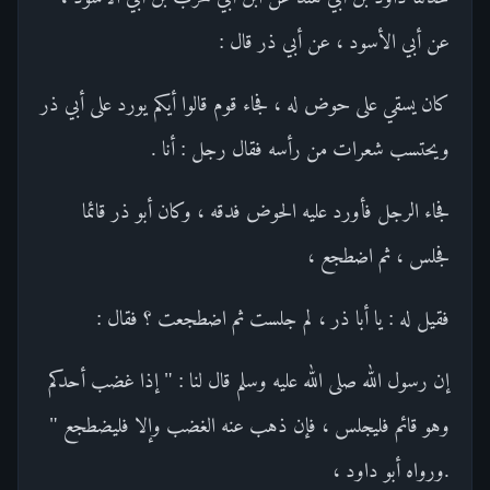
عن أبي الأسود ، عن أبي ذر قال :
كان يسقي على حوض له ، فجاء قوم قالوا أيكم يورد على أبي ذر
ويحتسب شعرات من رأسه فقال رجل : أنا .
فجاء الرجل فأورد عليه الحوض فدقه ، وكان أبو ذر قائما
فجلس ، ثم اضطجع ،
فقيل له : يا أبا ذر ، لم جلست ثم اضطجعت ؟ فقال :
إن رسول الله صلى الله عليه وسلم قال لنا : " إذا غضب أحدكم
وهو قائم فليجلس ، فإن ذهب عنه الغضب وإلا فليضطجع "
.ورواه أبو داود ،