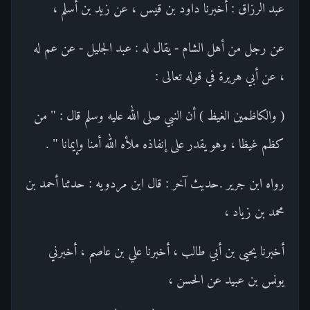
عبد الرزاق : أخبرنا داود بن قيس ، عن زيد بن أسلم ،
عن رجل من أهل الشام - يقال له : عبد الجليل - عن عم له
، عن أبي هريرة في قوله تعالى :
( والكاظمين الغيظ ) أن النبي صلى الله عليه وسلم قال : " من
كظم غيظا ، وهو يقدر على إنفاذه ملأه الله أمنا وإيمانا " .
رواه ابن جرير .حديث آخر : قال ابن مردويه : حدثنا أحمد بن
محمد بن زياد ،
أخبرنا يحيى بن أبي طالب ، أخبرنا علي بن عاصم ، أخبرني
يونس بن عبيد عن الحسن ،