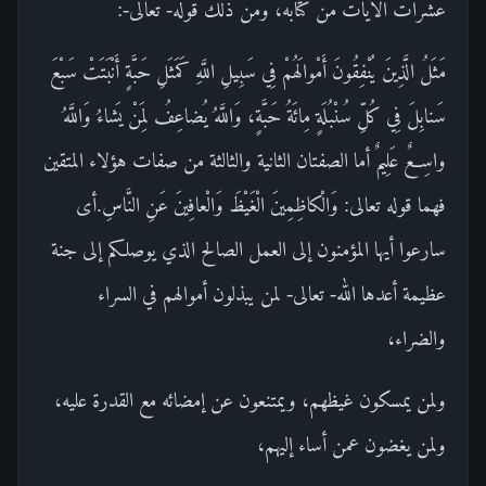
عشرات الآيات من كتابه، ومن ذلك قوله- تعالى-:
مَثَلُ الَّذِينَ يُنْفِقُونَ أَمْوالَهُمْ فِي سَبِيلِ اللَّهِ كَمَثَلِ حَبَّةٍ أَنْبَتَتْ سَبْعَ
سَنابِلَ فِي كُلِّ سُنْبُلَةٍ مِائَةُ حَبَّةٍ، وَاللَّهُ يُضاعِفُ لِمَنْ يَشاءُ وَاللَّهُ
واسِعٌ عَلِيمٌ أما الصفتان الثانية والثالثة من صفات هؤلاء المتقين
فهما قوله تعالى: وَالْكاظِمِينَ الْغَيْظَ وَالْعافِينَ عَنِ النَّاسِ.أى
سارعوا أيها المؤمنون إلى العمل الصالح الذي يوصلكم إلى جنة
عظيمة أعدها الله- تعالى- لمن يبذلون أموالهم في السراء
والضراء،
ولمن يمسكون غيظهم، ويمتنعون عن إمضائه مع القدرة عليه،
ولمن يغضون عمن أساء إليهم،