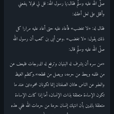
صلّى الله عليه وسلّم فقال:يا رسول الله: قل لي قولا ينفعني
وأقلل على لعل أعقله:
فقال له: «لا تغضب» فأعاد عليه حتى أعاد عليه مرارا كل
ذلك يقول: «لا تغضب» .وعن أبى بن كعب أن رسول الله
صلّى الله عليه وسلّم قال:
«من سره أن يشرف له البنيان وترفع له الدرجات فليعف عن
من ظلمه ويعط من حرمه، ويصل من قطعه».وكظم الغيظ
والعفو عن الناس هاتان الصفتان إنما تكونان محمودتين عند ما
تكون الإساءة متعلقة بذات الإنسان، أما إذا كانت الإساءة
متعلقة بالدين بأن انتهك إنسان حرمة من حرمات الله ففي هذه