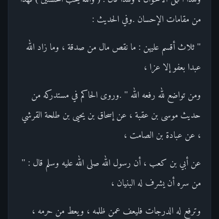
من مقامات الإحسان .وفي الحديث :
" ثلاث أقسم عليهن : ما نقص مال من صدقة ، وما زاد الله
عبدا بعفو إلا عزا ،
ومن تواضع لله رفعه الله " .وروى الحاكم في مستدركه من
حديث موسى بن عقبة ، عن إسحاق بن يحيى بن طلحة القرشي
، عن عبادة بن الصامت ،
عن أبي بن كعب ، أن رسول الله صلى الله عليه وسلم قال : "
من سره أن يشرف له البنيان ،
وترفع له الدرجات فليعف عمن ظلمه ، ويعط من حرمه ،