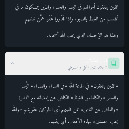
الذين ينفقون أموالهم في اليسر والعسر، والذين يمسكون ما في
أنفسهم من الغيظ بالصبر، وإذا قَدَروا عَفَوا عمَّن ظلمهم.
وهذا هو الإحسان الذي يحب الله أصحابه.
تفسير الجلالين
جلال الدين المحلي و السيوطي
«الذين ينفقون» في طاعة الله «في السراء والضراء» اليُسر
والعسر «والكاظمين الغيظ» الكافين عن إمضائه مع القدرة
«والعافين عن الناس» ممن ظلمهم أي التاركين عقوبتهم «والله
يحب المحسنين» بهذه الأفعال، أي يثبهم.