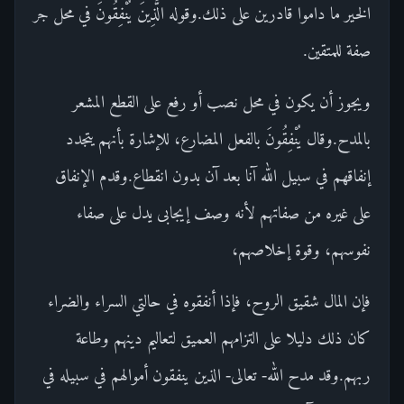
الخير ما داموا قادرين على ذلك.وقوله الَّذِينَ يُنْفِقُونَ في محل جر
صفة للمتقين.
ويجوز أن يكون في محل نصب أو رفع على القطع المشعر
بالمدح.وقال يُنْفِقُونَ بالفعل المضارع، للإشارة بأنهم يتجدد
إنفاقهم في سبيل الله آنا بعد آن بدون انقطاع.وقدم الإنفاق
على غيره من صفاتهم لأنه وصف إيجابى يدل على صفاء
نفوسهم، وقوة إخلاصهم،
فإن المال شقيق الروح، فإذا أنفقوه في حالتي السراء والضراء
كان ذلك دليلا على التزامهم العميق لتعاليم دينهم وطاعة
ربهم.وقد مدح الله- تعالى- الذين ينفقون أموالهم في سبيله في