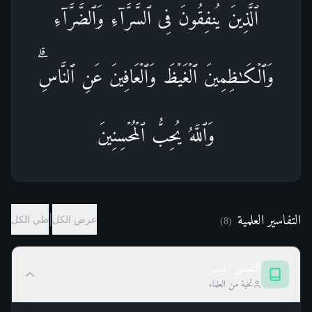
ٱلَّذِینَ یُنفِقُونَ فِی ٱلسَّرَّاۤءِ وَٱلضَّرَّاۤءِ
وَٱلۡكَـٰظِمِینَ ٱلۡغَیۡظَ وَٱلۡعَافِینَ عَنِ ٱلنَّاسِۗ
وَٱللَّهُ یُحِبُّ ٱلۡمُحۡسِنِینَ
التفاسير العلمية
|
عرض الكل
طي الكل
)
8
(
التفسير الميسر
نخبة من العلماء