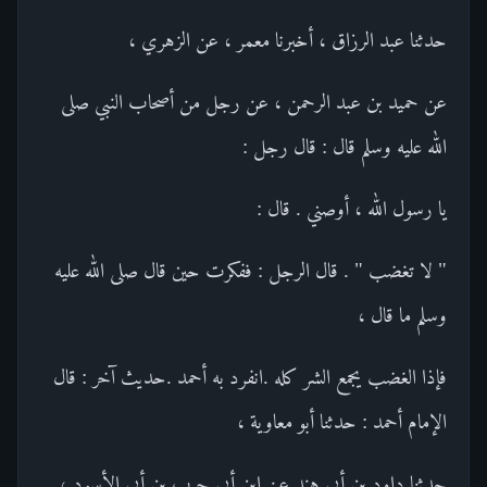
حدثنا عبد الرزاق ، أخبرنا معمر ، عن الزهري ،
عن حميد بن عبد الرحمن ، عن رجل من أصحاب النبي صلى
الله عليه وسلم قال : قال رجل :
يا رسول الله ، أوصني . قال :
" لا تغضب " . قال الرجل : ففكرت حين قال صلى الله عليه
وسلم ما قال ،
فإذا الغضب يجمع الشر كله .انفرد به أحمد .حديث آخر : قال
الإمام أحمد : حدثنا أبو معاوية ،
حدثنا داود بن أبي هند عن ابن أبي حرب بن أبي الأسود ،