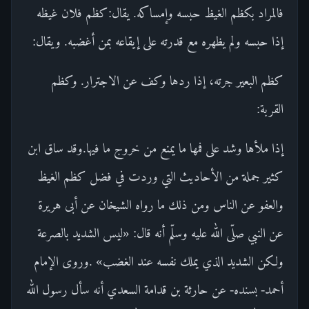
فالمراد بكظم الغيظ حبسه وإمساكه. يقال:كظم فلان غيظه
إذا حبسه ولم يظهره مع قدرته على إيقاعه بمن أغضبه. ويقال:
كظم البعير جرته، إذا ردها وكف عن الاجترار. وكظم
القربة:
إذا ملأها وشد على فمها ما يمنع من خروج ما فيها.وقد ساق ابن
كثير جملة من الأحاديث التي وردت في فضل كظم الغيظ
والعفو عن الناس ومن ذلك ما رواه الشيخان عن أبى هريرة
عن النبي صلّى الله عليه وسلّم أنه قال: «ليس الشديد بالصرعة
ولكن الشديد الذي يملك نفسه عند الغضب» .وروى الإمام
أحمد- بسنده- عن حارثة بن قدامة السعدي أنه سأل رسول الله