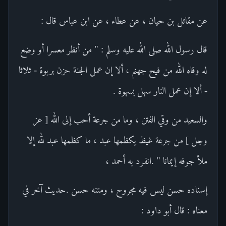
عن مقاتل بن حيان ، عن عطاء ، عن ابن عباس قال :
قال رسول الله صلى الله عليه وسلم : " من أنظر معسرا أو وضع
له وقاه الله من فيح جهنم ، ألا إن عمل الجنة حزن بربوة - ثلاثا
- ألا إن عمل النار سهل بسهوة .
والسعيد من وقي الفتن ، وما من جرعة أحب إلى الله [ عز
وجل ] من جرعة غيظ يكظمها عبد ، ما كظمها عبد لله إلا
ملأ جوفه إيمانا " .انفرد به أحمد ،
إسناده حسن ليس فيه مجروح ، ومتنه حسن .حديث آخر في
معناه : قال أبو داود :