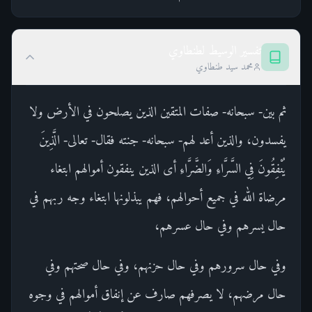
تفسير الوسيط لطنطاوي
محمد سيد طنطاوي
ثم بين- سبحانه- صفات المتقين الذين يصلحون في الأرض ولا
يفسدون، والذين أعد لهم- سبحانه- جنته فقال- تعالى- الَّذِينَ
يُنْفِقُونَ فِي السَّرَّاءِ وَالضَّرَّاءِ أى الذين ينفقون أموالهم ابتغاء
مرضاة الله في جميع أحوالهم، فهم يبذلونها ابتغاء وجه ربهم في
حال يسرهم وفي حال عسرهم،
وفي حال سرورهم وفي حال حزنهم، وفي حال صحتهم وفي
حال مرضهم، لا يصرفهم صارف عن إنفاق أموالهم في وجوه