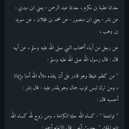
حدثنا عقبة بن مكرم ، حدثنا عبد الرحمن - يعني ابن مهدي -
عن بشر - يعني ابن منصور - عن محمد بن عجلان ، عن سويد
بن وهب ،
عن رجل من أبناء أصحاب النبي صلى الله عليه وسلم ، عن أبيه
قال : قال رسول الله صلى الله عليه وسلم :
" من كظم غيظا وهو قادر على أن ينفذه ملأه الله أمنا وإيمانا
، ومن ترك لبس ثوب جمال وهو يقدر عليه - قال بشر :
أحسبه قال :
" تواضعا " - كساه الله حلة الكرامة ، ومن زوج لله كساه الله
تاج الملك " .حديث آخر : قال الإمام أحمد :