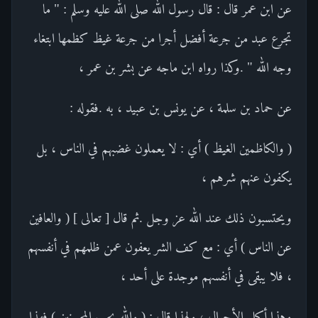
عن ابن عمر قال : قال رسول الله صلى الله عليه وسلم : " ما
تجرع عبد من جرعة أفضل أجرا من جرعة غيظ كظمها ابتغاء
وجه الله " .وكذا رواه ابن ماجه عن بشر بن عمر ،
عن حماد بن سلمة ، عن يونس بن عبيد ، به .فقوله :
( والكاظمين الغيظ ) أي : لا يعملون غضبهم في الناس ، بل
يكفون عنهم شرهم ،
ويحتسبون ذلك عند الله عز وجل .ثم قال [ تعالى ] ( والعافين
عن الناس ) أي : مع كف الشر يعفون عمن ظلمهم في أنفسهم
، فلا يبقى في أنفسهم موجدة على أحد ،
وهذا أكمل الأحوال ، ولهذا قال : ( والله يحب المحسنين ) فهذا