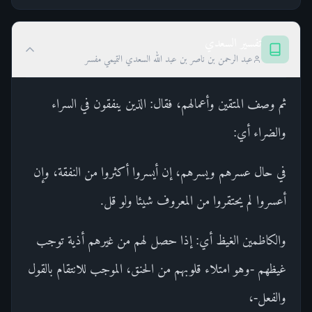
تفسير السعدي
عبد الرحمن بن ناصر بن عبد الله السعدي التميمي مفسر
ثم وصف المتقين وأعمالهم، فقال: الذين ينفقون في السراء
والضراء أي:
في حال عسرهم ويسرهم، إن أيسروا أكثروا من النفقة، وإن
أعسروا لم يحتقروا من المعروف شيئا ولو قل.
والكاظمين الغيظ أي: إذا حصل لهم من غيرهم أذية توجب
غيظهم -وهو امتلاء قلوبهم من الحنق، الموجب للانتقام بالقول
والفعل-،