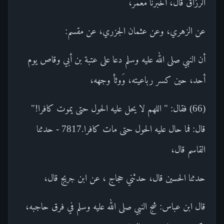
الرزاق قال، أخبرنا معمر،
عن الزهري، وعن عثمان الجزري، عن مقسم:
أن النبي صلى الله عليه وسلم دعا على عتبة بن أبي وقاص يوم
أحد، حين كسر رباعيته، وَوثأ وجهه،
(66) فقال: " اللهم لا يحل عليه الحول حتى يموت كافرا!"
قال: فما حال عليه الحول حتى مات كافرا.7817 - حدثنا
القاسم قال،
حدثنا الحسين قال، حدثني حجاج ، عن ابن جريج قال،
قال ابن عباس: شج النبي صلى الله عليه وسلم في فرق حاجبه،