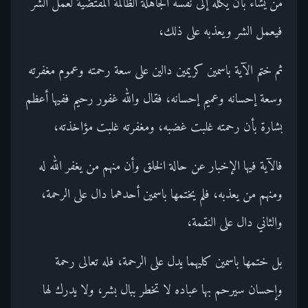
من يشاء بأن يكله إلى نفسه الجاهلة الظالمة المقتضية لعمل الشر
فيعمل الشر ويعذبه على ذلك،
ثم ختم الآية باسمين كريمين دالين على سعة رحمته وعموم مغفرته
وسعة إحسانه وعميم إحسانه، فقال والله غفور رحيم ففيها أعظم
بشارة بأن رحمته غلبت غضبه، ومغفرته غلبت مؤاخذته،
فالآية فيها الإخبار عن حالة الخلق وأن منهم من يغفر الله له
ومنهم من يعذبه، فلم يختمها باسمين أحدهما دال على الرحمة،
والثاني دال على النقمة،
بل ختمها باسمين كليهما يدل على الرحمة، فله تعالى رحمة
وإحسان سيرحم بها عباده لا تخطر ببال بشر، ولا يدرك لها