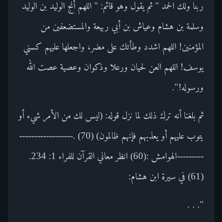
ربنا ولك الحمد " ثم يقول وهو قائم: " اللهم أنج الوليد بن الوليد
وسلمة بن هشام وعياش بن أبي ربيعة والمستضعفين من
المؤمنين! اللهم اشدد وطأتك على مضر، واجعلها عليهم كسني
يوسف! اللهم العن لحيان ورعلا وذكوان وعصية عصت الله
ورسوله!".
ثم بلغنا أنه ترك ذلك لما نزل قوله: (ليس لك من الأمر شيء أو
يتوب عليهم أو يعذبهم فإنهم ظالمون) (70) .------------------
---------الهوامش :(60) انظر معاني القرآن للفراء 1: 234.
(61) في سيرة ابن هشام:
". . .