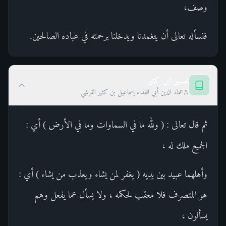
وصف،
فنسأله تعالى أن يتغمدنا ويدخلنا برحمته في عباده الصالحين.
تفسير ابن كثير
عماد الدين أبي الفداء إسماعيل بن كثير القرشي
ثم قال تعالى : ( ولله ما في السماوات وما في الأرض ) أي :
الجميع ملك له ،
وأهلهما عبيد بين يديه ( يغفر لمن يشاء ويعذب من يشاء ) أي :
هو المتصرف فلا معقب لحكمه ، ولا يسأل عما يفعل وهم
يسألون ،