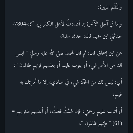
والنّقَم المبيرة،
وإما في آجل الآخرة بما أعددتُ لأهل الكفر بي. كما:-7804-
حدثني ابن حميد قال، حدثنا سلمة،
عن ابن إسحاق قال: ثم قال لمحمد صلى الله عليه وسلم: " ليس
لك من الأمر شيء أو يتوب عليهم أو يعذبهم فإنهم ظالمون "،
أي: ليس لك من الحكم شيء في عبادي، إلا ما أمرتك به
فيهم،
أو أتوب عليهم برحمتي، فإن شئتُ فعلتُ، أو أعذبهم بذنوبهم =
(61) " فإنهم ظالمون "،