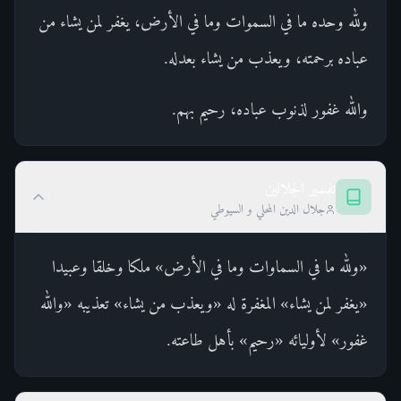
ولله وحده ما في السموات وما في الأرض، يغفر لمن يشاء من
عباده برحمته، ويعذب من يشاء بعدله.
والله غفور لذنوب عباده، رحيم بهم.
تفسير الجلالين
جلال الدين المحلي و السيوطي
«ولله ما في السماوات وما في الأرض» ملكا وخلقا وعبيدا
«يغفر لمن يشاء» المغفرة له «ويعذب من يشاء» تعذيبه «والله
غفور» لأوليائه «رحيم» بأهل طاعته.