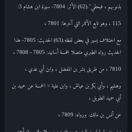
بذنوبهم ، فبحقي".(62) الأثر: 7804- سيرة ابن هشام 3:
115 ، وهو تابع الآثار التي آخرها: 7801 ،
مع اختلاف يسير في بعض لفظه.(63) الحديث: 7805- هذا
الحديث رواه الطبري متصلا بخمسة أسانيد: 7805 - 7808 ،
7810 ، من طريق بشر بن المفضل ، وابن أبي عدي ،
وهشيم ، وأبي بكر بن عياش ، وابن علية = الخمسة عن حميد بن
أبي حميد الطويل ،
عن أنس بن مالك. ورواه: 7809 ،
من حديث الحسن البصري ، بنحوه ، مرسلا.وقد رواه أحمد