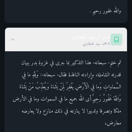
والله غفور رحيم .
تفسير الوسيط لطنطاوي
محمد سيد طنطاوي
ثم ختم- سبحانه- هذا التذكير بما جرى في غزوة بدر ببيان
قدرته الشاملة، وإرادته النافذة فقال- سبحانه-: وَلِلَّهِ ما فِي
السَّماواتِ وَما فِي الْأَرْضِ يَغْفِرُ لِمَنْ يَشاءُ وَيُعَذِّبُ مَنْ يَشاءُ
وَاللَّهُ غَفُورٌ رَحِيمٌ.أى الله جميع ما في السموات وما في الأرض
ملكا وتصرفا وتدبيرا لا ينازعه في ذلك منازع ولا يعارضه
معارض،