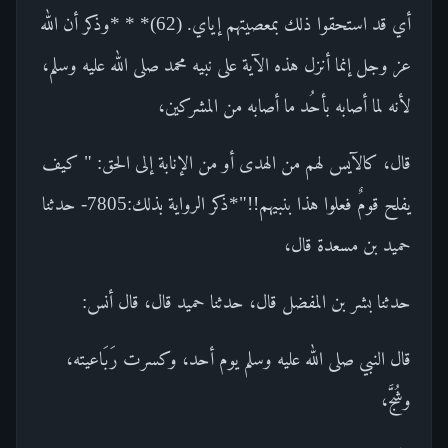
أي قد استحقوا ذلك بمعصيتهم إياي. (62)* * *وذكر أن الله
عز وجل إنما أنزل هذه الآية على نبيه محمد صلى الله عليه وسلم،
لأنه لما أصابه بأحُد ما أصابه من المشركين،
قال، كالآيس لهم من الهدى أو من الإنابة إلى الحق: " كيف
يفلح قومٌ فعلوا هذا بنبيهم!!"*ذكر الرواية بذلك:7805- حدثنا
حميد بن مسعدة قال،
حدثنا بشر بن المفضل قال، حدثنا حميد قال، قال أنس:
قال النبي صلى الله عليه وسلم يوم أحد، وكسرت رَبَاعيته،
وشُجَّ،