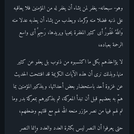
وهو- سبحانه- يغفر لمن يشاء أن يغفر له من المؤمنين فلا يعاقبه
على ذنبه فضلا منه وكرما، ويعذب من يشاء أن يعذبه عدلا منه
وَاللَّهُ غَفُورٌ أى كثير المغفرة يحبها ويريدها، رَحِيمٌ أى واسع
الرحمة بعباده،
لا يؤاخذهم بكل ما اكتسبوه من ذنوب بل يعفو عن كثير
منها.وبذلك نرى أن هذه الآيات الكريمة قد افتتحت الحديث
عن غزوة أحد باستحضار بعض أحداثها، وبتذكير المؤمنين بما
همّ به بعضهم قبل أن تبدأ المعركة، ثم بتذكيرهم بمعركة بدر وما
تم لهم فيها من نصر مؤزر منحه الله لهم مع قلتهم وضعفهم،
حتى يعرفوا أن النصر ليس بكثرة العدد والعدد وإنما النصر