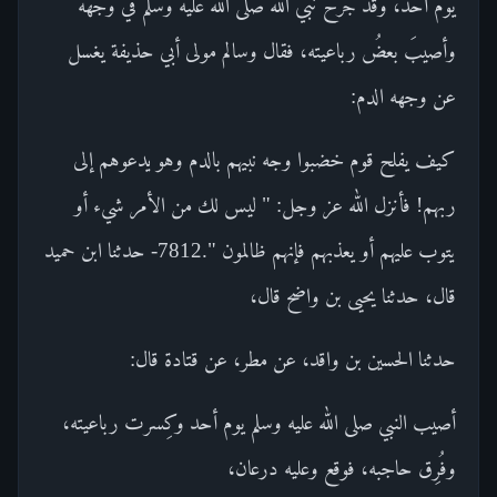
يوم أُحد، وقد جُرح نبي الله صلى الله عليه وسلم في وجهه
وأصيبَ بعضُ رباعيته، فقال وسالم مولى أبي حذيفة يغسل
عن وجهه الدم:
كيف يفلح قوم خضبوا وجه نبيهم بالدم وهو يدعوهم إلى
ربهم! فأنزل الله عز وجل: " ليس لك من الأمر شيء أو
يتوب عليهم أو يعذبهم فإنهم ظالمون ".7812- حدثنا ابن حميد
قال، حدثنا يحيى بن واضح قال،
حدثنا الحسين بن واقد، عن مطر، عن قتادة قال:
أصيب النبي صلى الله عليه وسلم يوم أحد وكِسرت رباعيته،
وفُرِق حاجبه، فوقع وعليه درعان،