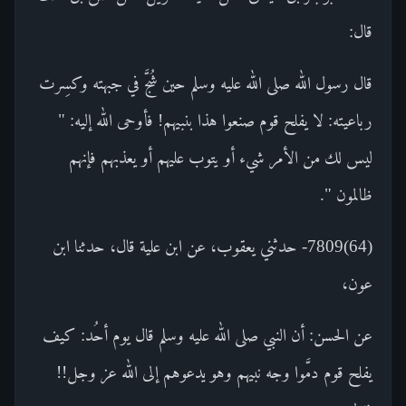
قال:
قال رسول الله صلى الله عليه وسلم حين شُجَّ في جبهته وكسِرت
رباعيته: لا يفلح قوم صنعوا هذا بنبيهم! فأوحى الله إليه: "
ليس لك من الأمر شيء أو يتوب عليهم أو يعذبهم فإنهم
ظالمون ".
(64)7809- حدثني يعقوب، عن ابن علية قال، حدثنا ابن
عون،
عن الحسن: أن النبي صلى الله عليه وسلم قال يوم أحُد: كيف
يفلح قوم دمَّوا وجه نبيهم وهو يدعوهم إلى الله عز وجل!!