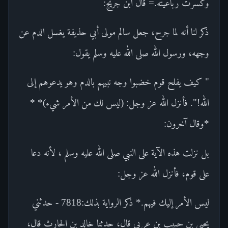
وكسرت رباعيته.= قال ابن جريج:
ذكر لنا أنه لما جرح، جعل سالم مولى أبي حذيفة يغسل الدم عن
وجهه، ورسول الله صلى الله عليه وسلم يقول:
" كيف يفلح قوم خضبوا وجه نبيهم بالدم وهو يدعوهم إلى
الله!". فأنزل الله عز وجل: (ليس لك من الأمر شيء)* *
*وقال آخرون:
بل نزلت هذه الآية على النبي صلى الله عليه وسلم ، لأنه دعا
على قوم، فأنزل الله عز وجل:
ليس الأمر إليك فيهم.* ذكر الرواية بذلك:7818 - حدثني
يحيى بن حبيب بن عربي قال، حدثنا خالد بن الحارث قال،