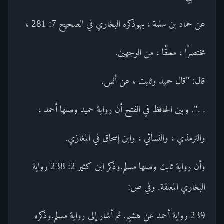
عن حماد بن سلمة ، بهوذكره البخاري في الصحيح 7: 281 ،
مختصرًا ، معلقًا ، من الوجهين.
قال: "قال حميد وثابت ، عن أنس.
. .". وبين الحافظ في الفتح أن رواية حميد وصلها أحمد ،
والترمذي ، والنسائي ، وابن إسحاق في المغازي.
وأن رواية ثابت وصلها مسلم.وذكر ابن كثير 2: 238 رواية
البخاري المعلقة. وفي ص:
239 رواية أحمد عن هشيم. ثم أشار إلى رواية مسلم.وذكره