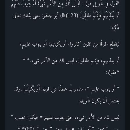
القول في تأويل قوله : لَيْسَ لَكَ مِنَ الأَمْرِ شَيْءٌ أَوْ يَتُوبَ عَلَيْهِمْ
أَوْ يُعَذِّبَهُمْ فَإِنَّهُمْ ظَالِمُونَ (128)قال أبو جعفر: يعني بذلك تعالى
ذكره:
ليقطع طرفًا من الذين كفروا، أو يكبتهم، أو يتوب عليهم،
أو يعذبهم، فإنهم ظالمون، ليس لك من الأمر شيء.* *
*فقوله:
" أو يتوب عليهم "، منصوبٌ عطفًا على قوله: أَوْ يَكْبِتَهُمْ .وقد
يحتمل أن يكون تأويله:
ليس لك من الأمر شيء، حتى يتوب عليهم = فيكون نصب "
يتوب " بمعنى " أو " التي هي في معنى " حتى ". (60)* *