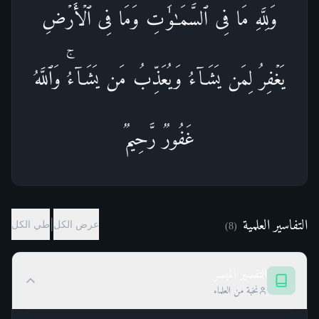
وَلِلَّهِ مَا فِی ٱلسَّمَـٰوَ ٰ⁠تِ وَمَا فِی ٱلۡأَرۡضِۚ
یَغۡفِرُ لِمَن یَشَاۤءُ وَیُعَذِّبُ مَن یَشَاۤءُۚ وَٱللَّهُ
غَفُورࣱ رَّحِیمࣱ
التفاسير العلمية
|
عرض الكل
طي الكل
)
8
(
التفسير الميسر
نخبة من العلماء