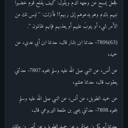
فجعل يمسح عن وجهه الدم ويقول: كيف يفلح قوم خضبوا
نبيهم بالدم وهو يدعوهم إلى ربهم!! فأنزلت: " ليس لك من
الأمر شيء أو يتوبَ عليهم أو يعذبهم فإنهم ظالمون ".
(63)7806- حدثنا ابن بشار قال، حدثنا ابن أبي عدي، عن
حميد،
عن أنس، عن النبي صلى الله عليه وسلم بنحوه.7807- حدثني
يعقوب قال، حدثنا هشيم،
عن حميد الطويل، عن أنس، عن النبي صلى الله عليه وسلم
بنحوه.7808- حدثني يحيى بن طلحة اليربوعي قال،
حدثنا أبو بكر بن عياش، عن حميد الطويل، عن أنس بن مالك