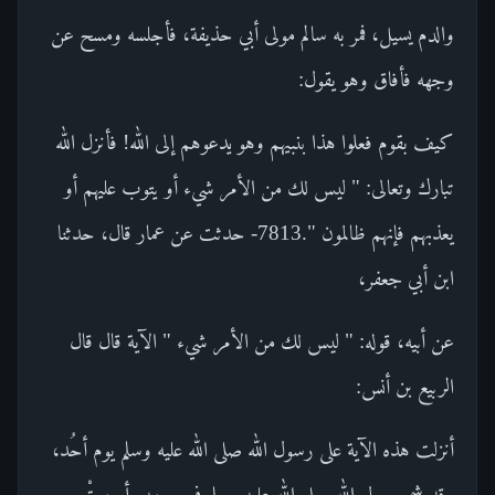
والدم يسيل، فمر به سالم مولى أبي حذيفة، فأجلسه ومسح عن
وجهه فأفاق وهو يقول:
كيف بقوم فعلوا هذا بنبيهم وهو يدعوهم إلى الله! فأنزل الله
تبارك وتعالى: " ليس لك من الأمر شيء أو يتوب عليهم أو
يعذبهم فإنهم ظالمون ".7813- حدثت عن عمار قال، حدثنا
ابن أبي جعفر،
عن أبيه، قوله: " ليس لك من الأمر شيء " الآية قال قال
الربيع بن أنس:
أنزلت هذه الآية على رسول الله صلى الله عليه وسلم يوم أحُد،
وقد شج رسول الله صلى الله عليه وسلم في وجهه وأصيبتْ