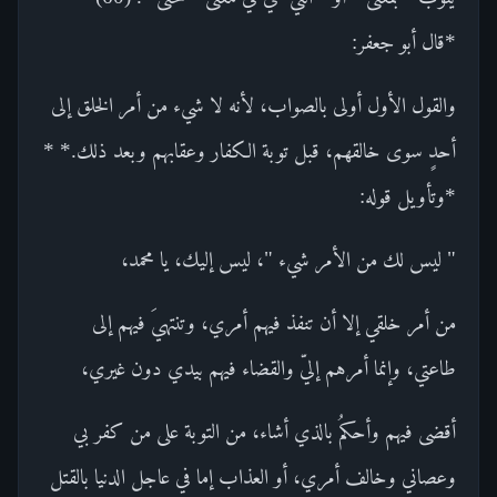
*قال أبو جعفر:
والقول الأول أولى بالصواب، لأنه لا شيء من أمر الخلق إلى
أحدٍ سوى خالقهم، قبل توبة الكفار وعقابهم وبعد ذلك.* *
*وتأويل قوله:
" ليس لك من الأمر شيء "، ليس إليك، يا محمد،
من أمر خلقي إلا أن تنفذ فيهم أمري، وتنتهيَ فيهم إلى
طاعتي، وإنما أمرهم إليّ والقضاء فيهم بيدي دون غيري،
أقضى فيهم وأحكمُ بالذي أشاء، من التوبة على من كفر بي
وعصاني وخالف أمري، أو العذاب إما في عاجل الدنيا بالقتل