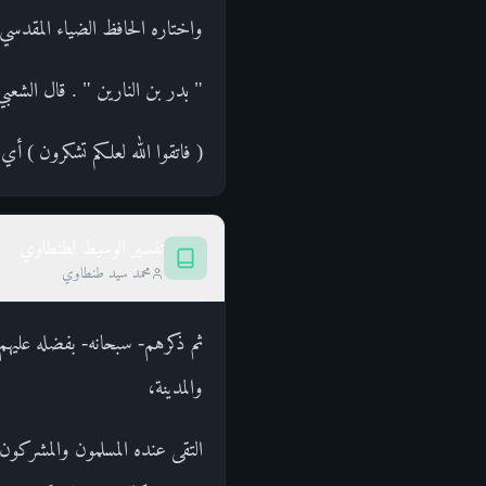
واختاره الحافظ الضياء المقدسي 
" بدر بن النارين " . قال الشعبي
( فاتقوا الله لعلكم تشكرون ) أي
تفسير الوسيط لطنطاوي
محمد سيد طنطاوي
ثم ذكرهم- سبحانه- بفضله عليهم وتأييده
والمدينة،
التقى عنده المسلمون والمشركون