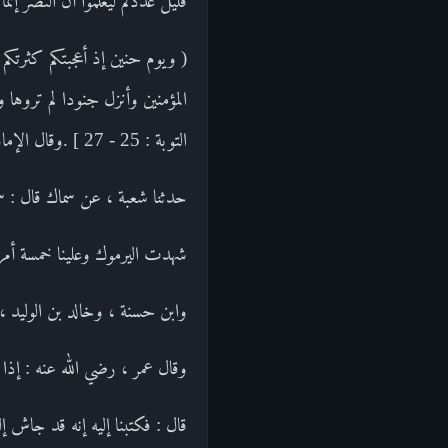
قليل عددكم ليعلموا أن النصر إنم
( ويوم حنين إذ أعجبتكم كثرتكم
المؤمنين وأنزل جنودا لم تروها
التوبة : 25 - 27 ] .وقال الإمام أحمد : حدثنا محمد بن جعفر ،
حدثنا شعبة ، عن سماك قال : 
شهدت اليرموك وعلينا خمسة أمرا
وابن حسنة ، وخالد بن الوليد
وقال عمر ، رضي الله عنه : إذا 
قال : فكتبنا إليه إنه قد جاش إل