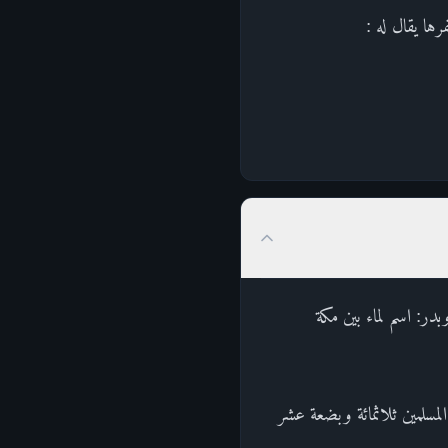
ها يقال له :
ةٌ.وبدر: اسم لماء بين مكة
مسلمين ثلاثمائة وبضعة عشر