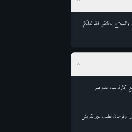
 والسلاح «فاتقوا الله لعلكم
م مع كثرة عدد عدوهم
يرا وفرسان لطلب عير لقريش