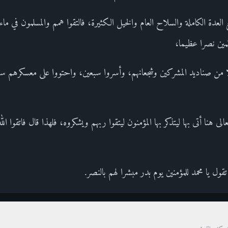
عدة الكاملة والسلاح العام والخيل الكثيرة، فالتقوا همم والمسلمون في ماء 
سلمين نصرا عظيما،
ا من صناديد المشركين وشجعانهم، وأسروا سبعين، واحتووا على معسكرهم ستأت
 هنا أتى بها ليتذكر بها المؤمنون ليتقوا ربهم ويشكروه، فلهذا قال فاتقوا ال
ول يا محمد للمؤمنين يوم بدر مبشرا لهم بالنصر.