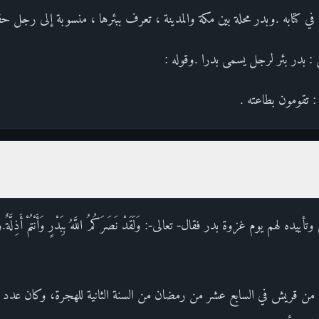
في كتابه .وبدر محلة بين مكة والمدينة ، تعرف ببئرها ، منسوبة إلى رجل حفر
 : بدر بئر لرجل يسمى بدرا .وقوله :
 : تقومون بطاعته .
 لهم يوم غزوة بدر فقال- تعالى-: وَلَقَدْ نَصَرَكُمُ اللَّهُ بِبَدْرٍ وَأَنْتُمْ أَذِلَّ
 من قريش في السابع عشر من رمضان من السنة الثانية للهجرة، وكان عدد ال