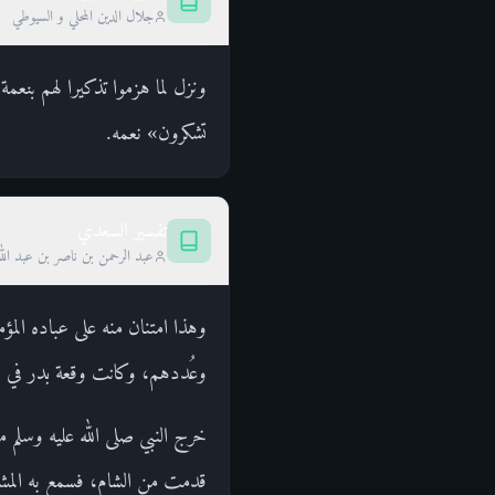
جلال الدين المحلي و السيوطي
ونزل لما هزموا تذكيرا لهم بنعمة
تشكرون» نعمه.
تفسير السعدي
عبد الرحمن بن ناصر بن عبد الل
وهذا امتنان منه على عباده الم
وعُددهم، وكانت وقعة بدر في الس
خرج النبي صلى الله عليه وسلم 
قدمت من الشام، فسمع به المش