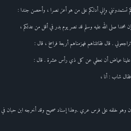
بكم تستمدونني وإني أدلكم على من هو أعز نصرا ، وأحصن جندا :
 محمدا صلى الله عليه وسلم قد نصر يوم بدر في أقل من عدتكم ،
تراجعوني . قال فقاتلناهم فهزمناهم أربعة فراسخ ، قال :
شار علينا عياض أن نعطي عن كل ذي رأس عشرة . قال :
فقال شاب : أنا ،
ان وهو خلفه على فرس عري .وهذا إسناد صحيح وقد أخرجه ابن حبان في