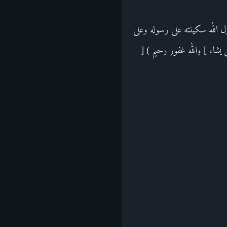
ل الله سكينته على رسوله وعلى
شاء ] والله غفور رحيم ) [