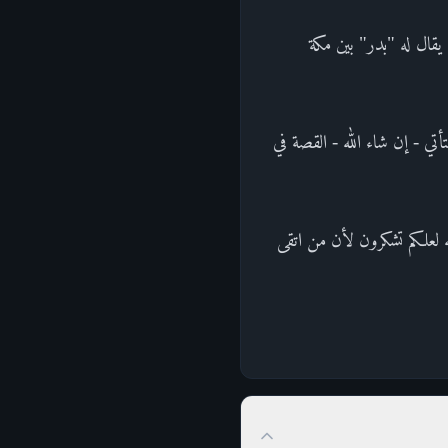
يقال له "بدر" بين مكة
ي - إن شاء الله - القصة في
له لعلكم تشكرون لأن من اتقى