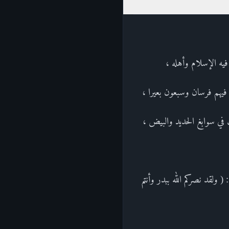
يه الإسلام وأهله ،
 فيهم فرسان وسبعون بعيرا ،
ف في سوابغ الحديد والبيض ،
 ولقد نصركم الله ببدر وأنتم