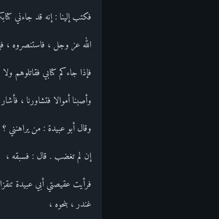
فكتب إلينا : إنه قد جاءني كتا
الله عز وجل ، فاستنصروه ، فإن
فإذا جاءكم كتابي فقاتلوهم ولا 
وأصبنا أموالا فتشاورنا ، فأ
وقال أبو عبيدة : من يراهنني ؟ 
إن لم تغضب . قال : فسبقه ،
فرأيت عقيصتي أبي عبيدة تنقز
غندر ، بنحوه ،