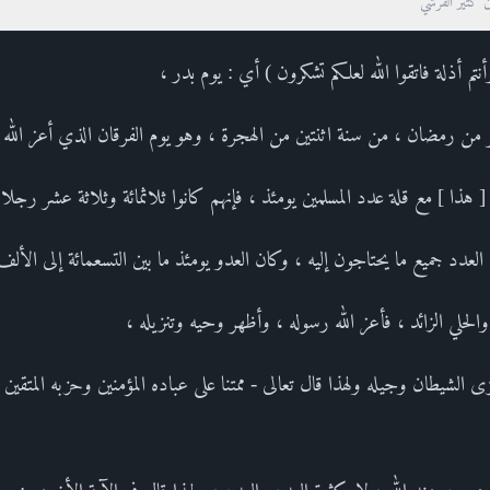
ن كثير القرشي
أنتم أذلة فاتقوا الله لعلكم تشكرون ) أي : يوم بدر ،
من رمضان ، من سنة اثنتين من الهجرة ، وهو يوم الفرقان الذي أعز الله ف
ذا ] مع قلة عدد المسلمين يومئذ ، فإنهم كانوا ثلاثمائة وثلاثة عشر رجلا
عدد جميع ما يحتاجون إليه ، وكان العدو يومئذ ما بين التسعمائة إلى الأل
والحلي الزائد ، فأعز الله رسوله ، وأظهر وحيه وتنزيله ،
لشيطان وجيله ولهذا قال تعالى - ممتنا على عباده المؤمنين وحزبه المتقين : (