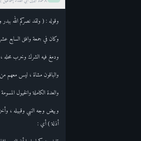
عماد الدين أبي الفداء إسماعيل ب
وقوله : ( ولقد نصركم الله ببدر و
وكان في جمعة وافق السابع عشر 
ودمغ فيه الشرك وخرب محله ، [ ه
والباقون مشاة ، ليس معهم من ال
والعدة الكاملة والخيول المسومة 
وبيض وجه النبي وقبيله ، وأخزى ا
أذلة ) أي :