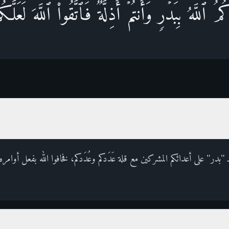
ُ ٱللَّهُ بِبَدۡرࣲ وَأَنتُمۡ أَذِلَّةࣱۖ فَٱتَّقُوا۟ ٱللَّهَ لَعَلّ
بـ "بدر" على أعدائكم المشركين مع قلة عَدَدكم وعُدَدكم، فخافوا الله بفعل أوام