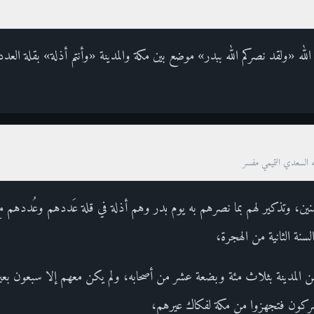
 الله «ولقد نصركم الله ببدر» موضع بين مكة والمدينة «وأنتم أذلة» بقلة العدد
ه السعدي التميمي مفسر
ؤمنين، وتذكير لهم بما نصرهم به يوم بدر وهم أذلة في قلة عَددهم وعُدده
نة الثانية من الهجرة،
من المدينة بثلاث مئة وبضعة عشر من أصحابه، ولم يكن معهم إلا سبعون بع
ركون فتجهزوا من مكة لفكاك عيرهم،