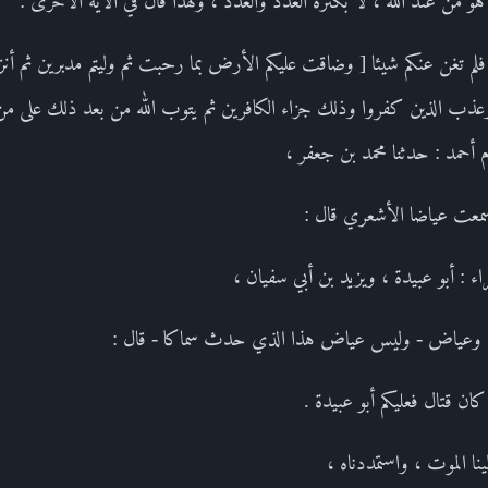
ا هو من عند الله ، لا بكثرة العدد والعدد ، ولهذا قال في الآية الأخرى :
 فلم تغن عنكم شيئا [ وضاقت عليكم الأرض بما رحبت ثم وليتم مدبرين ثم أنز
 وعذب الذين كفروا وذلك جزاء الكافرين ثم يتوب الله من بعد ذلك على من ي
سمعت عياضا الأشعري قال :
ء : أبو عبيدة ، ويزيد بن أبي سفيان ،
 ، وعياض - وليس عياض هذا الذي حدث سماكا - قال :
كان قتال فعليكم أبو عبيدة .
ينا الموت ، واستمددناه ،