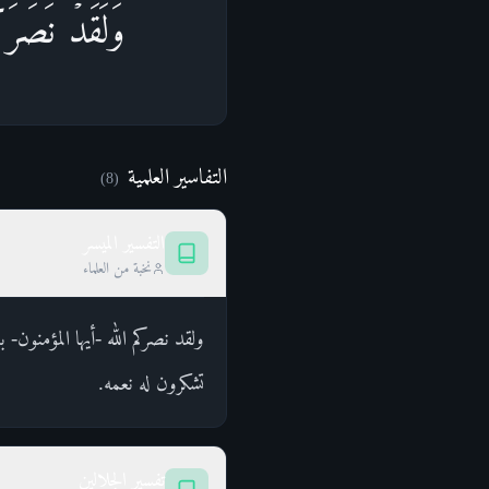
وَلَقَدۡ نَصَرَكُم
التفاسير العلمية
)
8
(
التفسير الميسر
نخبة من العلماء
ولقد نصركم الله -أيها المؤمنون- 
تشكرون له نعمه.
تفسير الجلالين