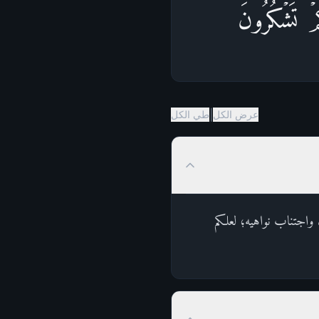
َكُمۡ تَشۡكُرُونَ
|
عرض الكل
طي الكل
ره واجتناب نواهيه؛ لعلكم