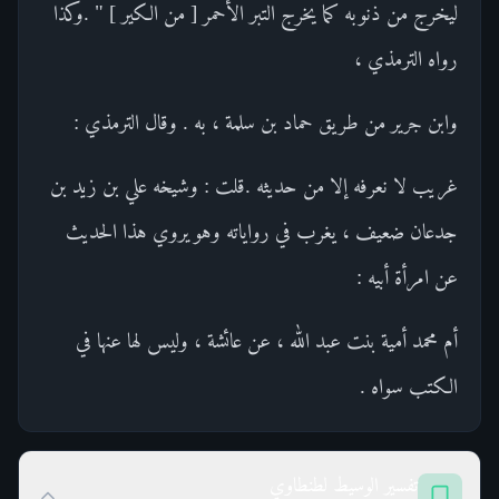
ليخرج من ذنوبه كما يخرج التبر الأحمر [ من الكير ] " .وكذا
رواه الترمذي ،
وابن جرير من طريق حماد بن سلمة ، به . وقال الترمذي :
غريب لا نعرفه إلا من حديثه .قلت : وشيخه علي بن زيد بن
جدعان ضعيف ، يغرب في رواياته وهو يروي هذا الحديث
عن امرأة أبيه :
أم محمد أمية بنت عبد الله ، عن عائشة ، وليس لها عنها في
الكتب سواه .
تفسير الوسيط لطنطاوي