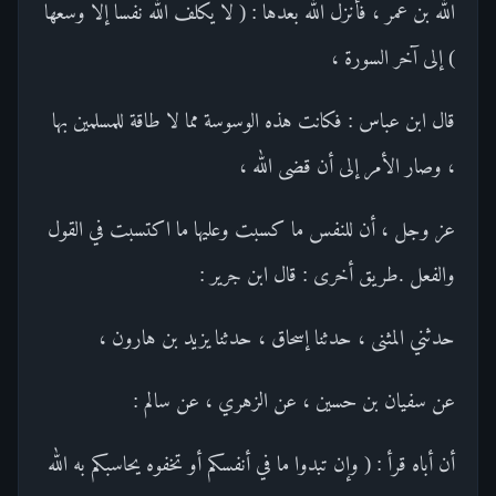
الله بن عمر ، فأنزل الله بعدها : ( لا يكلف الله نفسا إلا وسعها
) إلى آخر السورة ،
قال ابن عباس : فكانت هذه الوسوسة مما لا طاقة للمسلمين بها
، وصار الأمر إلى أن قضى الله ،
عز وجل ، أن للنفس ما كسبت وعليها ما اكتسبت في القول
والفعل .طريق أخرى : قال ابن جرير :
حدثني المثنى ، حدثنا إسحاق ، حدثنا يزيد بن هارون ،
عن سفيان بن حسين ، عن الزهري ، عن سالم :
أن أباه قرأ : ( وإن تبدوا ما في أنفسكم أو تخفوه يحاسبكم به الله