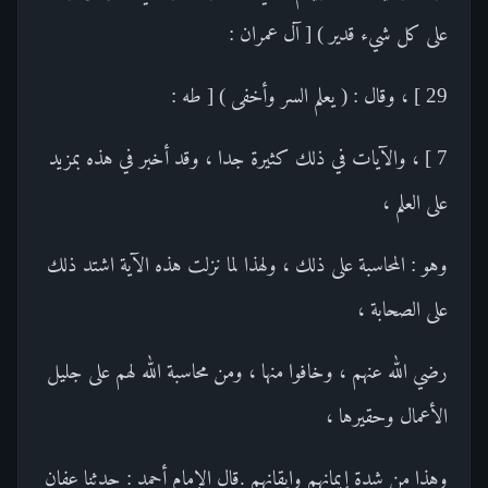
على كل شيء قدير ) [ آل عمران :
29 ] ، وقال : ( يعلم السر وأخفى ) [ طه :
7 ] ، والآيات في ذلك كثيرة جدا ، وقد أخبر في هذه بمزيد
على العلم ،
وهو : المحاسبة على ذلك ، ولهذا لما نزلت هذه الآية اشتد ذلك
على الصحابة ،
رضي الله عنهم ، وخافوا منها ، ومن محاسبة الله لهم على جليل
الأعمال وحقيرها ،
وهذا من شدة إيمانهم وإيقانهم .قال الإمام أحمد : حدثنا عفان