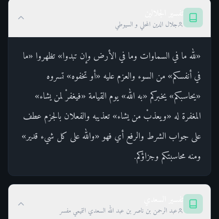
تفسير الجلالين
جلال الدين المحلي و السيوطي
«لله ما في السماوات وما في الأرض وإن تبدوا» تظهروا «ما
في أنفسكم» من السوء والعزم عليه «أو تخفوه» تسروه
«يحاسبكم» يخبركم «به الله» يوم القيامة «فيغفرْ لمن يشاء»
المغفرة له «ويعذبْ من يشاء» تعذيبه والفعلان بالجزم عطف
على جواب الشرط والرفع أي فهو «والله على كل شيء قدير»
ومنه محاسبتكم وجزاؤكم.
تفسير السعدي
عبد الرحمن بن ناصر بن عبد الله السعدي التميمي مفسر