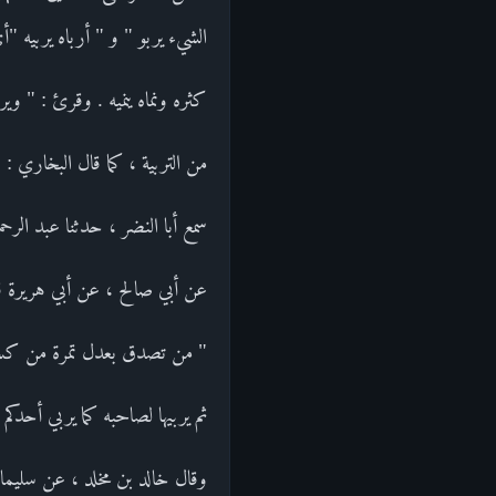
الشيء يربو " و " أرباه يربيه "أ
كثره ونماه ينميه . وقرئ : " وير
من التربية ، كما قال البخاري : ح
سمع أبا النضر ، حدثنا عبد الرحم
عن أبي صالح ، عن أبي هريرة قال
" من تصدق بعدل تمرة من كسب طي
ثم يربيها لصاحبه كما يربي أحدك
وقال خالد بن مخلد ، عن سليمان