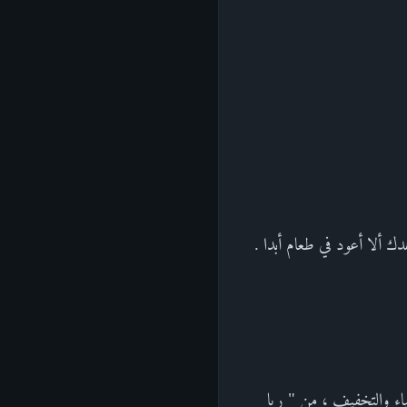
دك ألا أعود في طعام أبدا .
ياء والتخفيف ، من " ربا