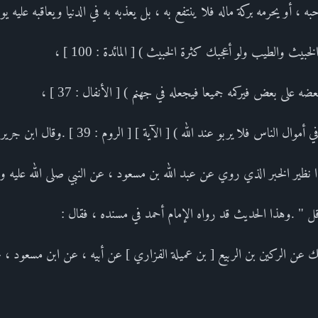
ه ، أو يحرمه بركة ماله فلا ينتفع به ، بل يعذبه به في الدنيا ويعاقبه عليه يوم
بيث والطيب ولو أعجبك كثرة الخبيث ) [ المائدة : 100 ] ،
 على بعض فيركمه جميعا فيجعله في جهنم ) [ الأنفال : 37 ] ،
 الناس فلا يربو عند الله ) [ الآية ] [ الروم : 39 ] .وقال ابن جرير :
وهذا نظير الخبر الذي روي عن عبد الله بن مسعود ، عن النبي صلى الله عليه و
 قل " .وهذا الحديث قد رواه الإمام أحمد في مسنده ، فقال :
 عن الركين بن الربيع [ بن عميلة الفزاري ] عن أبيه ، عن ابن مسعود ، عن