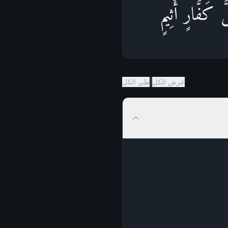
َ كَفَّارٍ أَثِیمٍ
|
عرض الكل
طي الكل