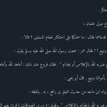
حتكر .
وخ مولى عثمان ،
دعاهما فقال : ما حملكما على احتكار طعام المسلمين ؟ قالا :
نا ونبيع ! ! فقال عمر : سمعت رسول الله صلى الله عليه وسلم يقول :
 ضربه الله بالإفلاس أو بجذام " . فقال فروخ عند ذلك : أعاهد الله وأعاه
أموالنا ونبيع . قال أبو يحيى :
واه ابن ماجه من حديث الهيثم بن رافع ، به . ولفظه :
م ضربه الله بالجذام والإفلاس " .وقوله : ( ويربي الصدقات ) قرئ بضم ال