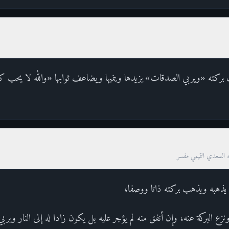
بركته «ويربي الصدقات» يزيدها وينميها ويضاعف ثوابها «والله لا يحب كل ك
ه السعدي التميمي مفسر
ي: يذهبه ويذهب بركته ذاتا ووصفا،
زع البركة عنه، وإن أنفق منه لم يؤجر عليه بل يكون زادا له إلى النار ويرب