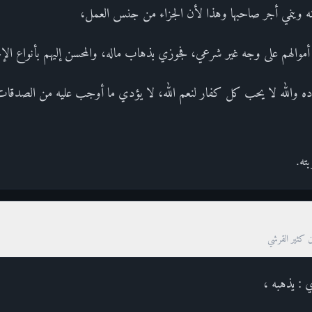
نه وينمي أجر صاحبها وهذا لأن الجزاء من جنس العمل،
 أموالهم على وجه غير شرعي، فجوزي بذهاب ماله، والمحسن إليهم بأنواع ال
ه والله لا يحب كل كفار لنعم الله، لا يؤدي ما أوجب عليه من الصدقات،
ته.
ن كثير القرشي
أي : يذهبه ،