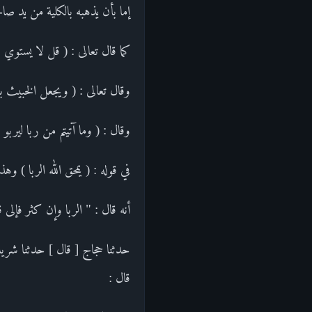
إما بأن يذهبه بالكلية من يد صاحب
كما قال تعالى : ( قل لا يستوي الخ
وقال تعالى : ( ويجعل الخبيث بعضه
وقال : ( وما آتيتم من ربا ليربو في أموال
في قوله : ( يمحق الله الربا ) 
أنه قال : " الربا وإن كثر فإلى
حدثنا حجاج [ قال ] حدثنا شريك
قال :