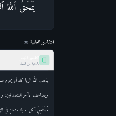
یَمۡحَقُ ٱللَّهُ ٱل
التفاسير العلمية
)
8
(
التفسير الميسر
نخبة من العلماء
يذهب الله الربا كله أو يحرم صا
ويضاعف الأجر للمتصدقين، ويبار
مُسْتَحِلٍّ أكل الربا، متمادٍ في ا