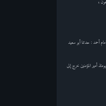
عون ،
مام أحمد : حدثنا أبو سعيد
ئذ أمير المؤمنين خرج إلى