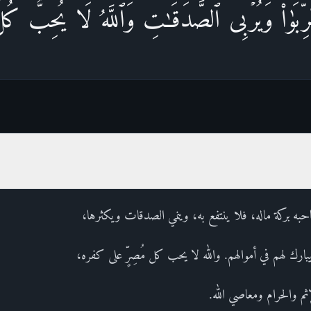
رِّبَوٰا۟ وَیُرۡبِی ٱلصَّدَقَـٰتِۗ وَٱللَّهُ لَا یُحِبُّ كُلّ
حبه بركة ماله، فلا ينتفع به، وينمي الصدقات ويكثرها،
ك لهم في أموالهم. والله لا يحب كل مُصِرٍّ على كفره،
لإثم والحرام ومعاصي الله.