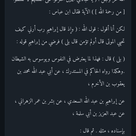
[ من رحمة الله ] ) الآية فقال ابن عباس :
لكن أنا أقول : قول الله : ( وإذ قال إبراهيم رب أرني كيف
تحيي الموتى قال أولم تؤمن قال بلى ) فرضي من إبراهيم قوله :
( بلى ) قال : فهذا لما يعترض في النفوس ويوسوس به الشيطان
.وهكذا رواه الحاكم في المستدرك ، عن أبي عبد الله محمد بن
يعقوب بن الأخرم ،
عن إبراهيم بن عبد الله السعدي ، عن بشر بن عمر الزهراني ،
عن عبد العزيز بن أبي سلمة ،
بإسناده ، مثله . ثم قال :