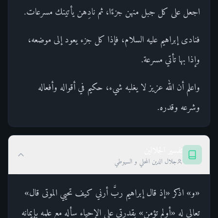
اجعل على كل جبل منهن جزءًا، ثم نادِهن يأتينك مسرعات.
فنادى إبراهيم عليه السلام، فإذا كل جزء يعود إلى موضعه،
وإذا بها تأتي مسرعة.
واعلم أن الله عزيز لا يغلبه شيء، حكيم في أقواله وأفعاله
وشرعه وقدره.
تفسير الجلالين
جلال الدين المحلي و السيوطي
«و» اذكر «إذ قال إبراهيم ربَّ أرني كيف تحيي الموتى قال»
تعالى له «أولم تؤمن» بقدرتي على الإحياء سأله مع علمه بإيمانه