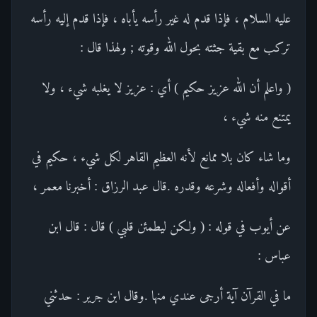
عليه السلام ، فإذا قدم له غير رأسه يأباه ، فإذا قدم إليه رأسه
تركب مع بقية جثته بحول الله وقوته ; ولهذا قال :
( واعلم أن الله عزيز حكيم ) أي : عزيز لا يغلبه شيء ، ولا
يمتنع منه شيء ،
وما شاء كان بلا ممانع لأنه العظيم القاهر لكل شيء ، حكيم في
أقواله وأفعاله وشرعه وقدره .قال عبد الرزاق : أخبرنا معمر ،
عن أيوب في قوله : ( ولكن ليطمئن قلبي ) قال : قال ابن
عباس :
ما في القرآن آية أرجى عندي منها .وقال ابن جرير : حدثني