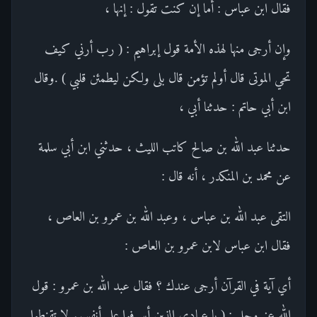
فقال ابن عباس : أما إن كنت تقول : إنها ،
وإن أرجى منها لهذه الأمة قول إبراهيم : ( رب أرني كيف
تحي الموتى قال أولم تؤمن قال بلى ولكن ليطمئن قلبي ) .وقال
ابن أبي حاتم : حدثنا أبي ،
حدثنا عبد الله بن صالح كاتب الليث ، حدثني ابن أبي سلمة
عن محمد بن المنكدر ، أنه قال :
التقى عبد الله بن عباس ، وعبد الله بن عمرو بن العاص ،
فقال ابن عباس لابن عمرو بن العاص :
أي آية في القرآن أرجى عندك ؟ فقال عبد الله بن عمرو : قول
الله عز وجل : ( يا عبادي الذين أسرفوا على أنفسهم لا تقنطوا