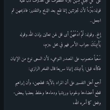
عَلى كُلِّ جَبَلٍ مِنْهُنَّ جُزْءاً معطوف على محذوف دل عليه
قوله:جُزْءاً لأن تجزئتهن إنما تقع بعد الذبح والتقدير: فاذبحهن ثم
اجعل..
إلخ. وقوله: ثُمَّ ادْعُهُنَّ أى قل لهن تعالين بإذن الله.وقوله
يَأْتِينَكَ جواب الأمر فهو في محل جزم،
سَعْياً منصوب على المصدر النوعي، لأن السعى نوع من الإتيان
فكأنه قيل: يأتينك إتيانا سريعا:قال الفخر الرازي:
أجمع أهل التفسير على أن المراد بالآية: قطعهن، وأن إبراهيم
قطع أعضاءها ولحومها وريشها ودماءها وخلط بعضها ببعض-
وفعل كما أمره الله،