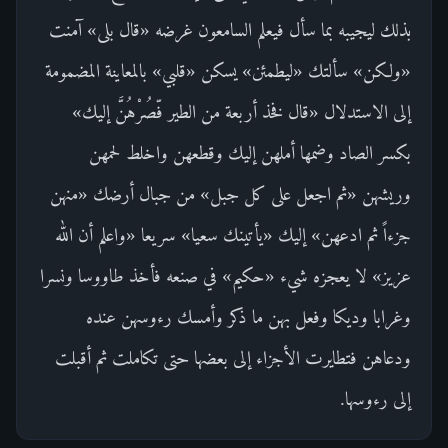
بذلك ليجيبه بما سأل فيعلم السامعون غرضه «قال بلى» آمنت
«ولكن» سألتك «ليطمئن» يسكن «قلبي» بالمعاينة المضمومة
إلى الاستدلال «قال فخذ أربعة من الطير فّصُرْهُنَّ إليك»
بكسر الصاد وضمها أملهن إليك وقطعهن واخلط لحمهن
وريشهن «ثم اجعل على كل جبل» من جبال أرضك «منهن
جزءاً ثم ادعهن» إليك «يأتينك سعيا» سريعا «واعلم أن الله
عزيز» لا يعجزه شيء «حكيم» في صنعه فأخذ طاووسا ونسرا
وغرابا وديكا وفعل بهن ما ذكر وأمسك رءوسهن عنده
ودعاهن فتطايرت الأجزاء إلى بعضها حتى تكاملت ثم أقبلت
إلى رءوسها.