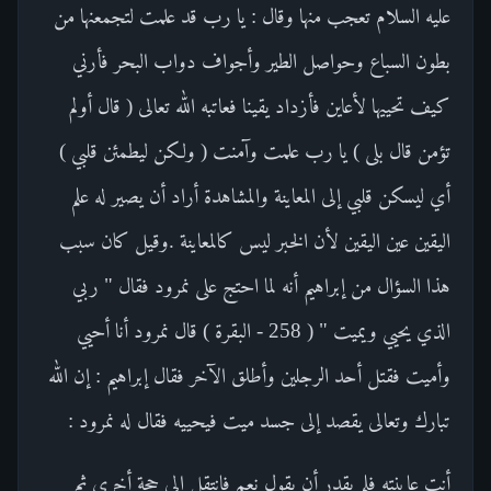
عليه السلام تعجب منها وقال : يا رب قد علمت لتجمعنها من
بطون السباع وحواصل الطير وأجواف دواب البحر فأرني
كيف تحييها لأعاين فأزداد يقينا فعاتبه الله تعالى ( قال أولم
تؤمن قال بلى ) يا رب علمت وآمنت ( ولكن ليطمئن قلبي )
أي ليسكن قلبي إلى المعاينة والمشاهدة أراد أن يصير له علم
اليقين عين اليقين لأن الخبر ليس كالمعاينة .وقيل كان سبب
هذا السؤال من إبراهيم أنه لما احتج على نمرود فقال " ربي
الذي يحيي ويميت " ( 258 - البقرة ) قال نمرود أنا أحيي
وأميت فقتل أحد الرجلين وأطلق الآخر فقال إبراهيم : إن الله
تبارك وتعالى يقصد إلى جسد ميت فيحييه فقال له نمرود :
أنت عاينته فلم يقدر أن يقول نعم فانتقل إلى حجة أخرى ثم