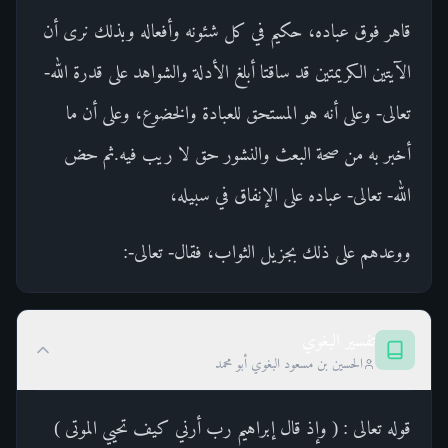
قاهر فوق عباده، حكيم في كل شئونه وأفعاله وبذلك نرى أن
الآيتين الكريمتين قد ساقتا أبلغ الأدلة والشواهد على قدرة الله-
تعالى- وعلى أنه هو المستحق للعبادة والخضوع، وعلى أن ما
أخبر به من صحة البعث والنشور حق لا ريب فيه.ثم حض
الله- تعالى- عباده على الإنفاق في سبيله،
ووعدهم على ذلك بجزيل الثواب، فقال- تعالى-:
تفسير البغوي
الحسين بن مسعود البغوي أبو محمد
قوله تعالى : ( وإذ قال إبراهيم رب أرني كيف تحيي الموتى )