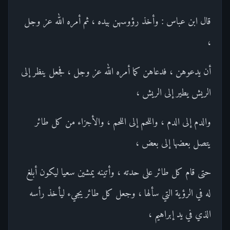
قال ابن عباس : وأخذ رؤوسهن بيده ، ثم أمره الله عز وجل
،
أن يدعوهن ، فدعاهن كما أمره الله عز وجل ، فجعل ينظر إلى
الريش يطير إلى الريش ،
والدم إلى الدم ، واللحم إلى اللحم ، والأجزاء من كل طائر
يتصل بعضها إلى بعض ،
حتى قام كل طائر على حدته ، وأتينه يمشين سعيا ليكون أبلغ
له في الرؤية التي سألها ، وجعل كل طائر يجيء ليأخذ رأسه
الذي في يد إبراهيم ،