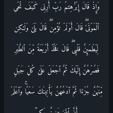
وَإِذۡ قَالَ إِبۡرَ ٰ⁠هِـۧمُ رَبِّ أَرِنِی كَیۡفَ تُحۡیِ
ٱلۡمَوۡتَىٰۖ قَالَ أَوَلَمۡ تُؤۡمِنۖ قَالَ بَلَىٰ وَلَـٰكِن
لِّیَطۡمَىِٕنَّ قَلۡبِیۖ قَالَ فَخُذۡ أَرۡبَعَةࣰ مِّنَ ٱلطَّیۡرِ
فَصُرۡهُنَّ إِلَیۡكَ ثُمَّ ٱجۡعَلۡ عَلَىٰ كُلِّ جَبَلࣲ
مِّنۡهُنَّ جُزۡءࣰا ثُمَّ ٱدۡعُهُنَّ یَأۡتِینَكَ سَعۡیࣰاۚ وَٱعۡلَمۡ
أَنَّ ٱللَّهَ عَزِیزٌ حَكِیمࣱ