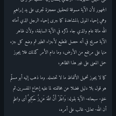
الجمهور لأن الآية مسوقة لتحقيق معجزة تجرى على يد إبراهيم
وهي إحياء الموتى بالمشاهدة كما جرى إحياء الرجل الذي أماته
الله مائة عام والذي جاء ذكره في الآية السابقة، ولأن ظاهر
الآية صريح في أنه حصل تقطيع لأجزاء الطير ثم وضع كل جزء
منها على مرتفع من الأرض، وما دام الأمر كذلك فلا يجوز
حمل المعنى على غير هذا الظاهر،
كما لا يجوز تحميل الألفاظ ما لا تحتمله. وما ذهب إليه أبو مسلّم
هو قول بلا دليل فضلا عن مخالفته لما عليه إجماع المفسرين.ثم
ختم- سبحانه- الآية بقوله: وَاعْلَمْ أَنَّ اللَّهَ عَزِيزٌ حَكِيمٌ أى واعلم
أن الله- تعالى- غالب على أمره،