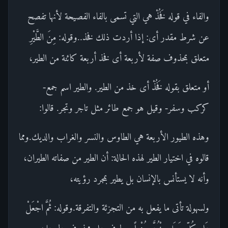
والفاء في قوله فَخُذْ هي التي تسمى بالفاء الفصيحة لأنها تفصح
عن شرط مقدر أى: إذا أردت ذلك فخذ..وقوله: مِنَ الطَّيْرِ
متعلق بمحذوف صفة لأربعة أى فخذ أربعة كائنة من الطير،
أو متعلق بقوله فَخُذْ أى خذ من الطير. والطير اسم جمع-
كركب وسفر- وقيل هو جمع طائر مثل تاجر وتجر. قالوا:
وهذه الطيور الأربعة هي الطاوس والنسر والغراب والديك.ومما
قالوه في اختيار الطير لهذه الحالة: أن الطير من صفاته الطيران،
وأنه لا يستأنس بالإنسان بل يطير بمجرد رؤيته،
ولسهولة تأتى ما يفعل به من التجزئة والتفرقة.وقوله: ثُمَّ اجْعَلْ