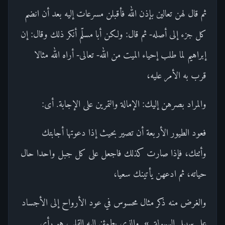
ثم قال لهن تعالين بإذن الله فأقبلن مسرعات إليه بعد أن انضم
كل جزء إلى أصله- ثم قال: ولكن أبا مسلّم أنكر ذلك وقال: إن
إبراهيم لما طلب إحياء الميت من الله- تعالى- أراه الله مثالا
قرب به الأمر عليه،
والمراد بصرهن إليك: الإمالة والتمرين على الإجابة. أى:
فعود الطيور الأربعة أن تصير بحيث إذا دعوتها أجابتك
وأتتك، فإذا صارت كذلك فاجعل على كل جبل واحدا حال
حياته، ثم ادعهن يأتينك سعيا،
والغرض منه ذكر مثال محسوس في عود الأرواح إلى الأجساد
على سبيل السهولة..» .والذي يطمئن إليه القلب هو رأى