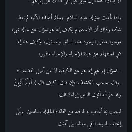
ألا يشك، فالحديث مبنى على نفى الشك عن إبراهيم..
وإذا تأملت سؤاله- عليه السلام- وسائر ألفاظه الآتية لم تعط
شكا، وذلك أن الاستفهام بكيف إنما هو سؤال عن حالة شيء
موجود متقرر الوجود عند السائل والمسئول، وكيف هنا إنما
هي استفهام عن هيئة الإحياء والإحياء متقرر،
- فسؤال إبراهيم إنما هو عن الكيفية لا عن أصل القضية..»
.وقال صاحب الكشاف: فإن قلت: كيف قال له أَوَلَمْ تُؤْمِنْ
وقد علم أنه أثبت الناس إيمانا؟ قلت:
ليجيب بما أجاب به لما فيه من الفائدة الجليلة للسامعين. وبَلى
إيجاب لما بعد النفي معناه: بلى آمنت.