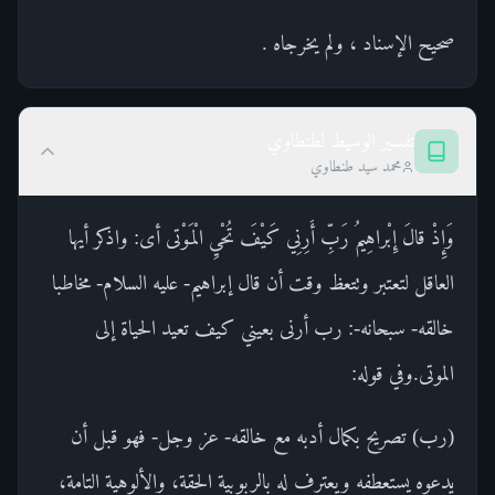
صحيح الإسناد ، ولم يخرجاه .
تفسير الوسيط لطنطاوي
محمد سيد طنطاوي
وَإِذْ قالَ إِبْراهِيمُ رَبِّ أَرِنِي كَيْفَ تُحْيِ الْمَوْتى أى: واذكر أيها
العاقل لتعتبر وتتعظ وقت أن قال إبراهيم- عليه السلام- مخاطبا
خالقه- سبحانه-: رب أرنى بعيني كيف تعيد الحياة إلى
الموتى.وفي قوله:
(رب) تصريح بكمال أدبه مع خالقه- عز وجل- فهو قبل أن
يدعوه يستعطفه ويعترف له بالربوبية الحقة، والألوهية التامة،