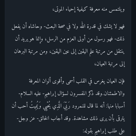
ويلتمس منه معرفة كيفية إحياء الموتى،
فهو لا يشك في قدرة الله ولا في صحة البعث- وحاشاه أن يفعل
ذلك- فهو رسول من أولى العزم من الرسل، وإنما هو يريد أن
ينتقل من مرتبة علم اليقين إلى عين اليقين، ومن مرتبة البرهان
إلى مرتبة العيان،
فإن العيان يغرس في القلب أسمى وأقوى ألوان المعرفة
والاطمئنان.وقد ذكر المفسرون لسؤال إبراهيم- عليه السلام-
أسبابا منها: أنه لما قال للنمرود رَبِّيَ الَّذِي يُحْيِي وَيُمِيتُ أحب أن
يترقى بأن يرى ذلك مشاهدة. وقد أجاب الخالق- عز وجل-
على طلب إبراهيم بقوله: