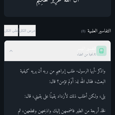
التفاسير العلمية
|
عرض الكل
طي الكل
)
8
(
التفسير الميسر
نخبة من العلماء
واذكر -أيها الرسول- طلب إبراهيم من ربه أن يريه كيفية
البعث، فقال الله له: أَوَلم تؤمن؟ قال:
بلى، ولكن أطلب ذلك لأزداد يقينًا على يقيني، قال:
فخذ أربعة من الطير فاضممهن إليك واذبحهن وقطعهن، ثم