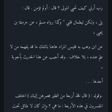
رب أرني كيف تحيي الموتى ؟ قال : أولم تؤمن . قال :
بلى ، ولكن ليطمئن قلبي " وكذا رواه مسلم ، عن حرملة بن
يحيى ،
عن ابن وهب به فليس المراد هاهنا بالشك ما قد يفهمه من لا
علم عنده ، بلا خلاف . وقد أجيب عن هذا الحديث بأجوبة
،
أحدها . . .
.وقوله : ( قال فخذ أربعة من الطير فصرهن إليك ) اختلف
المفسرون في هذه الأربعة : ما هي ؟ وإن كان لا طائل تحت