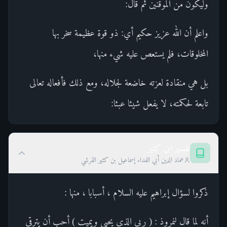
وليكون من الموقنين ثم قال:
واعلم أن الله عزيز حكيم أي: ذو قوة عظيمة سخر بها
المخلوقات، فلم يستعص عليه شيء منها،
بل هي منقادة لعزته خاضعة لجلاله، ومع ذلك فأفعاله تعالى
تابعة لحكمته، لا يفعل شيئا عبثا:
تفسير ابن كثير
عماد الدين أبي الفداء إسماعيل بن كثير القرشي
ذكروا لسؤال إبراهيم عليه السلام ، أسبابا ، منها :
أنه لما قال لنمروذ : ( ربي الذي يحيي ويميت ) أحب أن يترقى