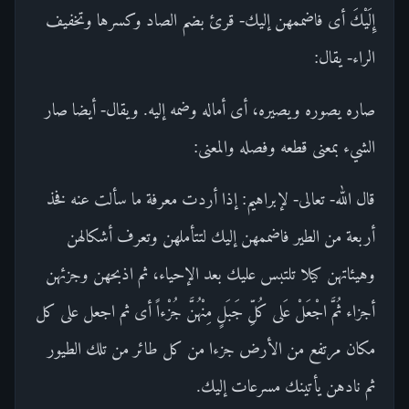
إِلَيْكَ أى فاضممهن إليك- قرئ بضم الصاد وكسرها وتخفيف
الراء- يقال:
صاره يصوره ويصيره، أى أماله وضمه إليه. ويقال- أيضا صار
الشيء بمعنى قطعه وفصله والمعنى:
قال الله- تعالى- لإبراهيم: إذا أردت معرفة ما سألت عنه فخذ
أربعة من الطير فاضممهن إليك لتتأملهن وتعرف أشكالهن
وهيئاتهن كيلا تلتبس عليك بعد الإحياء، ثم اذبحهن وجزئهن
أجزاء ثُمَّ اجْعَلْ عَلى كُلِّ جَبَلٍ مِنْهُنَّ جُزْءاً أى ثم اجعل على كل
مكان مرتفع من الأرض جزءا من كل طائر من تلك الطيور
ثم نادهن يأتينك مسرعات إليك.