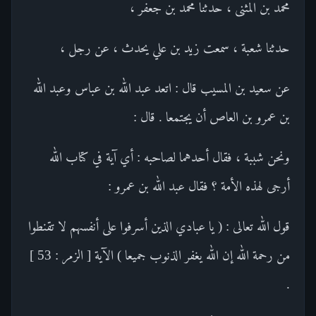
محمد بن المثنى ، حدثنا محمد بن جعفر ،
حدثنا شعبة ، سمعت زيد بن علي يحدث ، عن رجل ،
عن سعيد بن المسيب قال : اتعد عبد الله بن عباس وعبد الله
بن عمرو بن العاص أن يجتمعا . قال :
ونحن شببة ، فقال أحدهما لصاحبه : أي آية في كتاب الله
أرجى لهذه الأمة ؟ فقال عبد الله بن عمرو :
قول الله تعالى : ( يا عبادي الذين أسرفوا على أنفسهم لا تقنطوا
من رحمة الله إن الله يغفر الذنوب جميعا ) الآية [ الزمر : 53 ]
.