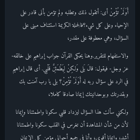
أَوَلَمْ تُؤْمِنْ أى: أتقول ذلك وتطلبه ولم تؤمن بأنى قادر على
الإحياء وعلى كل شيء؟فالجملة الكريمة استئناف مبنى على
السؤال، وهي معطوفة على مقدر،
والاستفهام للتقرير.وهنا يحكى القرآن جواب إبراهيم على خالقه-
عز وجل- فيقول: قالَ بَلى وَلكِنْ لِيَطْمَئِنَّ قَلْبِي. أى قال إبراهيم
في الرد على سؤال ربه له أَوَلَمْ تُؤْمِنْ؟ بلى يا رب آمنت بك
وبقدرتك وبوحدانيتك إيمانا صادقا كاملا،
ولكني سألت هذا السؤال ليزداد قلبي سكونا واطمئنانا وإيمانا
لأن من شأن المشاهدة أن تغرس في القلب سكونا واطمئنانا
أشد، وإيمانا أقوى، وأنا في جميع أحوالى مؤمن كل الإيمان