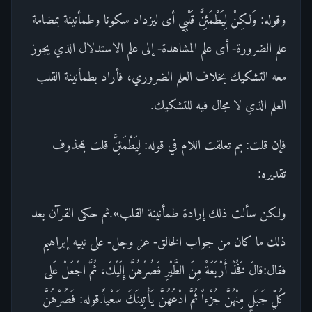
وقوله: وَلكِنْ لِيَطْمَئِنَّ قَلْبِي أى ليزداد سكونا وطمأنينة بمضامة
علم الضرورة- أى علم المشاهدة- إلى علم الاستدلال الذي يجوز
معه التشكيك بخلاف العلم الضروري، فأراد بطمأنينة القلب
العلم الذي لا مجال فيه للتشكيك.
فإن قلت: بم تعلقت اللام في قوله: لِيَطْمَئِنَّ قلت بمحذوف
تقديره:
ولكن سألت ذلك إرادة طمأنينة القلب».ثم حكى القرآن بعد
ذلك ما كان من جواب الخالق- عز وجل- على نبيه إبراهيم
فقال:قالَ فَخُذْ أَرْبَعَةً مِنَ الطَّيْرِ فَصُرْهُنَّ إِلَيْكَ، ثُمَّ اجْعَلْ عَلى
كُلِّ جَبَلٍ مِنْهُنَّ جُزْءاً ثُمَّ ادْعُهُنَّ يَأْتِينَكَ سَعْياً.قوله: فَصُرْهُنَّ