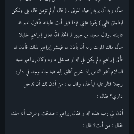
سأل ربه أن يريه إحياء الموتى . ( قال أولم تؤمن قال بلى ولكن
ليطمئن قلبي ) بقوة حجتي فإذا قيل أنت عاينته فأقول نعم قد
عاينته .وقال سعيد بن جبير لما اتخذ الله تعالى إبراهيم خليلا
سأل ملك الموت ربه أن يأذن له فيبشر إبراهيم بذلك فأذن له
فأتى إبراهيم ولم يكن في الدار فدخل داره وكان إبراهيم عليه
السلام أغير الناس إذا خرج أغلق بابه فلما جاء وجد في داره
رجلا فثار عليه ليأخذه وقال له : من أذن لك أن تدخل
داري؟ فقال :
أذن لي رب هذه الدار فقال إبراهيم : صدقت وعرف أنه ملك
فقال : من أنت؟ قال :