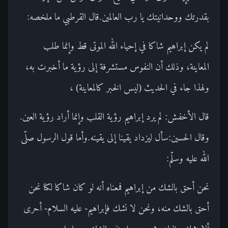
بقدرتك ووحدانيتك يا رب العالمين.قال القرطبي ما ملخصه:
لم يكن إبراهيم شاكا في إحياء الله الموتى قط وإنما طلب
المعاينة، وذلك أن النفوس مستشرفة إلى رؤية ما أخبرت به،
ولهذا جاء في الحديث (ليس الخبر كالمعاينة) ،
قال الأخفش: لم يرد إبراهيم رؤية القلب وإنما أراد رؤية العين.
وقال الحسين:سأل ليزداد يقينا إلى يقينه.وأما قول الرسول صلّى
الله عليه وسلّم:
نحن أحق بالشك من إبراهيم فمعناه أنه لو كان شاكا لكنا نحن
أحق بالشك منه، ونحن لا نشك فإبراهيم- عليه السلام- أحرى