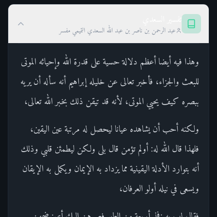
تفسير السعدي
عبد الرحمن بن ناصر بن عبد الله السعدي التميمي مفسر
وهذا فيه أيضا أعظم دلالة حسية على قدرة الله وإحيائه الموتى
للبعث والجزاء، فأخبر تعالى عن خليله إبراهيم أنه سأله أن يريه
ببصره كيف يحيي الموتى، لأنه قد تيقن ذلك بخبر الله تعالى،
ولكنه أحب أن يشاهده عيانا ليحصل له مرتبة عين اليقين،
فلهذا قال الله له: أولم تؤمن قال بلى ولكن ليطمئن قلبي وذلك
أنه بتوارد الأدلة اليقينية مما يزداد به الإيمان ويكمل به الإيقان
ويسعى في نيله أولو العرفان،
فقال له ربه فخذ أربعة من الطير فصرهن إليك أي: ضمهن