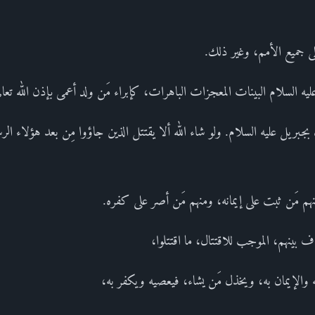
لى جميع الأمم، وغير ذلك.
عليه السلام البينات المعجزات الباهرات، كإبراء مَن ولد أعمى بإذن الله تعا
ه بجبريل عليه السلام. ولو شاء الله ألا يقتتل الذين جاؤوا مِن بعد هؤلاء ال
م مَن ثبت على إيمانه، ومنهم مَن أصر على كفره.
ف بينهم، الموجب للاقتتال، ما اقتتلوا،
ه والإيمان به، ويخذل مَن يشاء، فيعصيه ويكفر به،