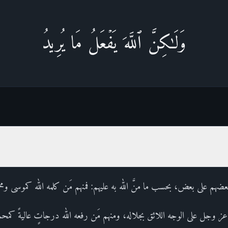
وَلَـٰكِنَّ ٱللَّهَ یَفۡعَلُ مَا یُرِیدُ
بعضهم على بعض، بحسب ما منَّ الله به عليهم: فمنهم مَن كلمه الله كموسى ومح
ز وجل على الوجه اللائق بجلاله، ومنهم مَن رفعه الله درجاتٍ عاليةً كمحم