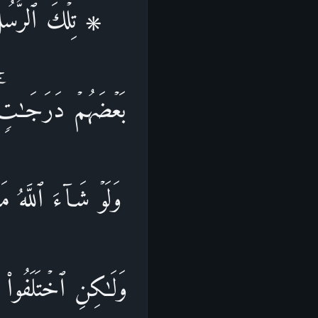
۞ تِلۡكَ ٱلرُّسُلُ 
بَعۡضَهُمۡ دَرَجَـٰتࣲۚ و
وَلَوۡ شَاۤءَ ٱللَّهُ م
وَلَـٰكِنِ ٱخۡتَلَفُوا۟ ف