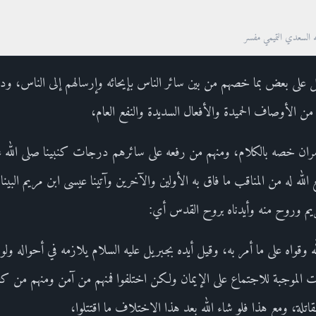
ه السعدي التميمي مفسر
على بعض بما خصهم من بين سائر الناس بإيحائه وإرسالهم إلى الناس، ودعا
ن الأوصاف الحميدة والأفعال السديدة والنفع العام،
عمران خصه بالكلام، ومنهم من رفعه على سائرهم درجات كنبينا صلى الله ع
الله له من المناقب ما فاق به الأولين والآخرين وآتينا عيسى ابن مريم البين
مريم وروح منه وأيدناه بروح القدس أي:
له وقواه على ما أمر به، وقيل أيده بجبريل عليه السلام يلازمه في أحواله ولو 
ات الموجبة للاجتماع على الإيمان ولكن اختلفوا فمنهم من آمن ومنهم من
اتلة، ومع هذا فلو شاء الله بعد هذا الاختلاف ما اقتتلوا،