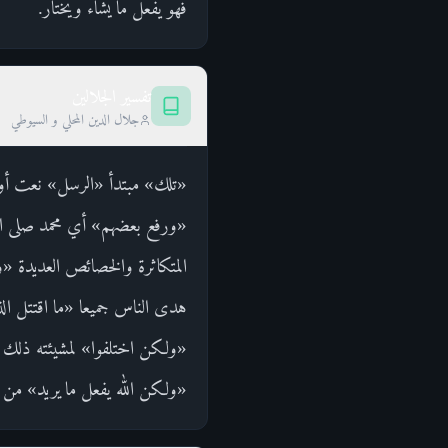
فهو يفعل ما يشاء ويختار.
تفسير الجلالين
جلال الدين المحلي و السيوطي
«تلك» مبتدأ «الرسل» نعت أو 
«ورفع بعضهم» أي محمد صلى الل
المتكاثرة والخصائص العديدة «و
هدى الناس جميعا «ما اقتتل ال
«ولكن اختلفوا» لمشيئته ذلك «ف
«ولكن الله يفعل ما يريد» من