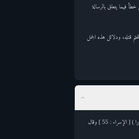
أ فيما يتعلق بالرسالة
تم قتله، ودلائل هذه الجمل
يخبر تعالى أنه فضل بعض الرسل على بعض كما قال : ( ولقد فضلنا بعض النبيين على بعض وآتينا داود زبورا ) [ الإسراء : 55 ] وقال