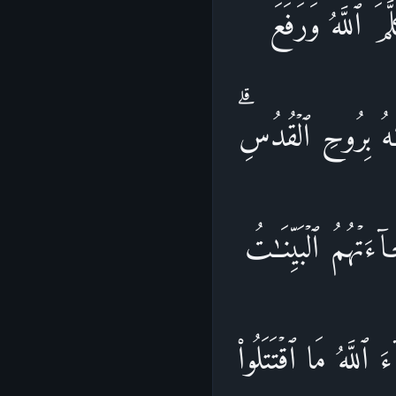
 ٱللَّهُۖ وَرَفَعَ
ـٰهُ بِرُوحِ ٱلۡقُدُسِۗ
َتۡهُمُ ٱلۡبَیِّنَـٰتُ
ٱللَّهُ مَا ٱقۡتَتَلُوا۟