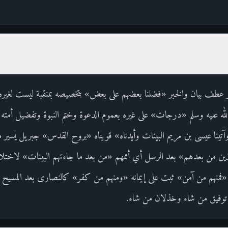
عطف بيان والخبر «فضلنا بعضهم على بعض» بتخصيصه بمنقبة ليست لغيره «
ه عليه وسلم «درجات» على غيره بعموم الدعوة وختم النبوة وتفضيل أمته 
آتينا عيسى بن مريم البينات وأيدناه» قويناه «بروح القدس» جبريل يسير 
ذين من بعدهم» بعد الرسل أي أممهم «من بعد ما جاءتهم البينات» لاختل
منهم من آمن» ثبت على إيمانه «ومنهم من كفر» كالنصارى بعد المسيح «ولو
 توفيق من شاء وخذلان من شاء.