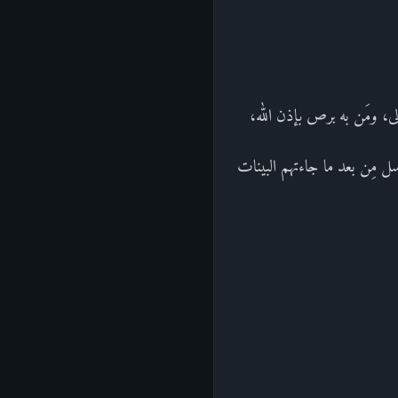
لى، ومَن به برص بإذن الله،
رسل مِن بعد ما جاءتهم البينات