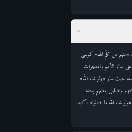
منهم من كلّم الله» كموسى
على سائر الأمم والمعجزات
معه حيث سار «ولو شاء الله»
افهم وتضليل بعضهم بعضا
 شاء الله ما اقتتلوا» تأكيد