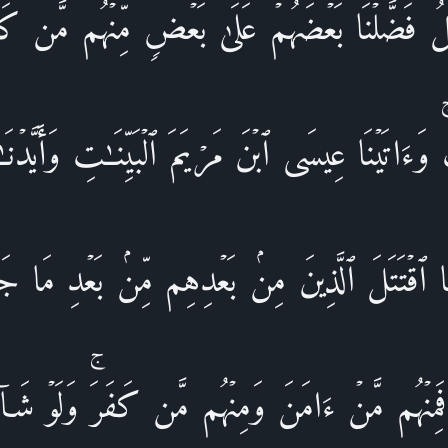
فَضَّلۡنَا بَعۡضَهُمۡ عَلَىٰ بَعۡضࣲۘ مِّنۡهُم مَّن كَلَّمَ
َءَاتَیۡنَا عِیسَى ٱبۡنَ مَرۡیَمَ ٱلۡبَیِّنَـٰتِ وَأَیَّدۡنَ
َا ٱقۡتَتَلَ ٱلَّذِینَ مِنۢ بَعۡدِهِم مِّنۢ بَعۡدِ مَا جَاۤء
َمِنۡهُم مَّنۡ ءَامَنَ وَمِنۡهُم مَّن كَفَرَۚ وَلَوۡ شَاۤءَ 