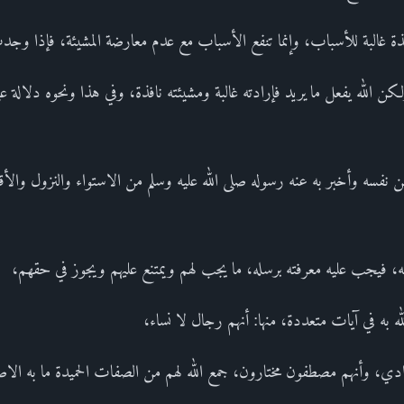
فذة غالبة للأسباب، وإنما تنفع الأسباب مع عدم معارضة المشيئة، فإذا
لله يفعل ما يريد فإرادته غالبة ومشيئته نافذة، وفي هذا ونحوه دلالة على 
ن نفسه وأخبر به عنه رسوله صلى الله عليه وسلم من الاستواء والنزول والأقو
ه، فيجب عليه معرفته برسله، ما يجب لهم ويمتنع عليهم ويجوز في حقهم،
 به في آيات متعددة، منها: أنهم رجال لا نساء،
دي، وأنهم مصطفون مختارون، جمع الله لهم من الصفات الحميدة ما به الاص