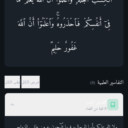
فِیۤ أَنفُسِكُمۡ فَٱحۡذَرُوهُۚ وَٱعۡلَمُوۤا۟ أَنَّ ٱللَّهَ
غَفُورٌ حَلِیمࣱ
التفاسير العلمية
|
عرض الكل
طي الكل
)
8
(
التفسير الميسر
نخبة من العلماء
ولا إثم عليكم -أيها الرجال- فيما تُلَمِّحون به مِن طلب الزواج