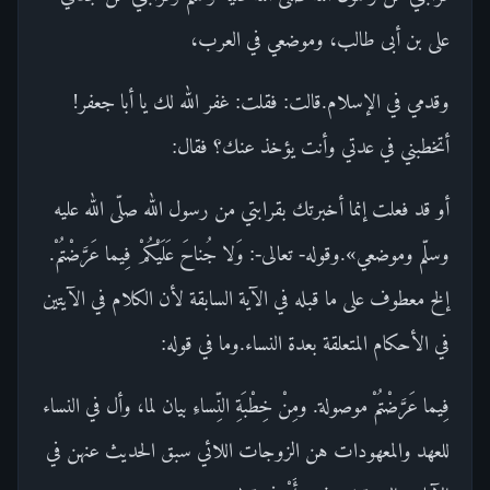
على بن أبى طالب، وموضعي في العرب،
وقدمي في الإسلام.قالت: فقلت: غفر الله لك يا أبا جعفر!
أتخطبني في عدتي وأنت يؤخذ عنك؟ فقال:
أو قد فعلت إنما أخبرتك بقرابتي من رسول الله صلّى الله عليه
وسلّم وموضعي».وقوله- تعالى-: وَلا جُناحَ عَلَيْكُمْ فِيما عَرَّضْتُمْ.
إلخ معطوف على ما قبله في الآية السابقة لأن الكلام في الآيتين
في الأحكام المتعلقة بعدة النساء.وما في قوله:
فِيما عَرَّضْتُمْ موصولة. ومِنْ خِطْبَةِ النِّساءِ بيان لما، وأل في النساء
للعهد والمعهودات هن الزوجات اللائي سبق الحديث عنهن في