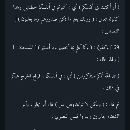
( أو أكننتم في أنفسكم ) أي : أضمرتم في أنفسكم خطبتهن وهذا
كقوله تعالى : ( وربك يعلم ما تكن صدورهم وما يعلنون ) [
القصص :
69 ] وكقوله : ( وأنا أعلم بما أخفيتم وما أعلنتم ) [ الممتحنة : 1
] ولهذا قال :
( علم الله أنكم ستذكرونهن ) أي : في أنفسكم ، فرفع الحرج عنكم
في ذلك ،
ثم قال : ( ولكن لا تواعدوهن سرا ) قال أبو مجلز ، وأبو
الشعثاء جابر بن زيد والحسن البصري ،