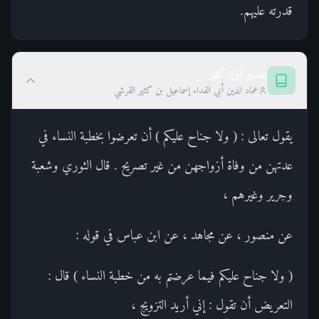
قدرته عليهم.
تفسير ابن كثير
عماد الدين أبي الفداء إسماعيل بن كثير القرشي
يقول تعالى : ( ولا جناح عليكم ) أن تعرضوا بخطبة النساء في
عدتهن من وفاة أزواجهن من غير تصريح . قال الثوري وشعبة
وجرير وغيرهم ،
عن منصور ، عن مجاهد ، عن ابن عباس في قوله :
( ولا جناح عليكم فيما عرضتم به من خطبة النساء ) قال :
التعريض أن تقول : إني أريد التزويج ،