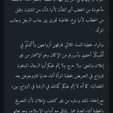
مأخوذة من الخطب أى الشأن لأنها شأن من الشئون وقيل
من الخطاب لأنها نوع- مخاطبة تجرى بين جانب الرجل وجانب
المرأة.
والمراد خطبة النساء اللائي فارقهن أزواجهن.وأَكْنَنْتُمْ فِي
أَنْفُسِكُمْ أخفيتم وأسررتم من الإكنان وهو الإضمار من غير
إعلان.والمعنى: ولا حرج ولا إثم عليكم أيها الرجال المبتغون
للزواج في التعريض بخطبة المرأة أثناء عدتها لتتزوجوهن بعد
انقضائها، كما أنه لا إثم عليكم كذلك في الرغبة في الزواج بهن،
مع إخفاء ذلك وستره من غير كشف وإعلان لأن التصريح
بالخطبة أثناء العدة عمل يتنافى مع آداب الإسلام، ومع تعاليم