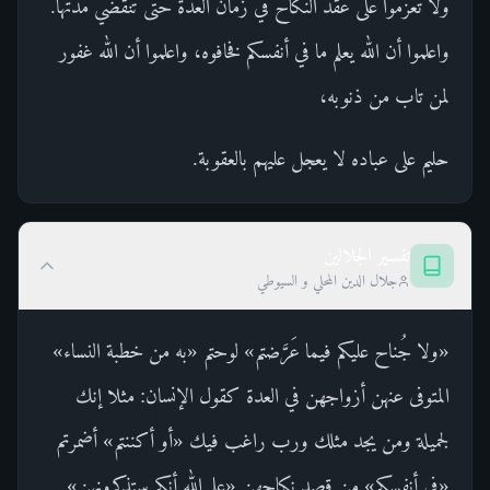
ولا تعزموا على عقد النكاح في زمان العدة حتى تنقضي مدتها.
واعلموا أن الله يعلم ما في أنفسكم فخافوه، واعلموا أن الله غفور
لمن تاب من ذنوبه،
حليم على عباده لا يعجل عليهم بالعقوبة.
تفسير الجلالين
جلال الدين المحلي و السيوطي
«ولا جُناح عليكم فيما عَرَّضتم» لوحتم «به من خطبة النساء»
المتوفى عنهن أزواجهن في العدة كقول الإنسان: مثلا إنك
لجميلة ومن يجد مثلك ورب راغب فيك «أو أكننتم» أضمرتم
«في أنفسكم» من قصد نكاحهن «علم الله أنكم ستذكرونهن»