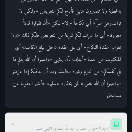
بالخطبة ولا تصبرون عنهن فأباح لكم التعريض «ولكن لا
تواعدوهن سرّاً» أي نكاحاً «إلا» لكن «أن تقولوا قولاً
معروفا» أي ما عرف لكم شرعا من التعريض فلكم ذلك «ولا
تعزموا عقدة النكاح» أي على عقده «حتى يبلغ الكتاب» أي
المكتوب من العدة «أجله» بأن ينتهي «واعلموا أن الله يعلم ما
في أنفسكم» من العزم وغيره «فاحذروه» أن يعاقبكم إذا عزمتم
«واعلموا أن الله غفور» لمن يحذره «حليم» بتأخير العقوبة عن
مستحقها.
تفسير السعدي
عبد الرحمن بن ناصر بن عبد الله السعدي التميمي مفسر