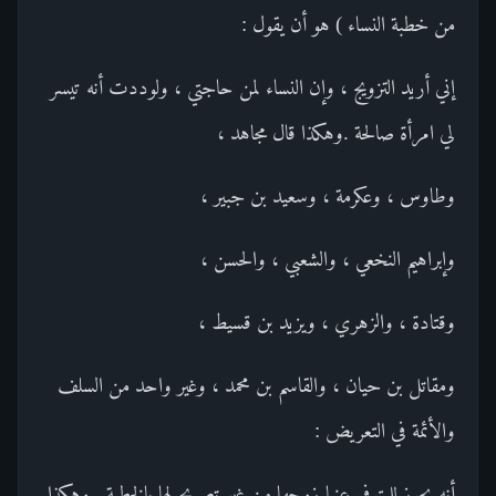
من خطبة النساء ) هو أن يقول :
إني أريد التزويج ، وإن النساء لمن حاجتي ، ولوددت أنه تيسر
لي امرأة صالحة .وهكذا قال مجاهد ،
وطاوس ، وعكرمة ، وسعيد بن جبير ،
وإبراهيم النخعي ، والشعبي ، والحسن ،
وقتادة ، والزهري ، ويزيد بن قسيط ،
ومقاتل بن حيان ، والقاسم بن محمد ، وغير واحد من السلف
والأئمة في التعريض :
أنه يجوز للمتوفى عنها زوجها من غير تصريح لها بالخطبة . وهكذا