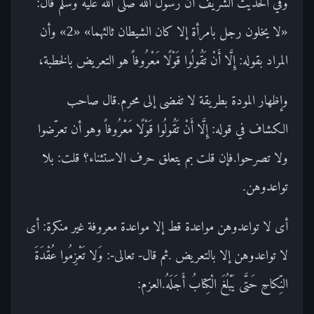
وفي الحديث الشريف أن رسول الله صلّى الله عليه وسلّم قال:
«لا يخلون رجل بامرأة إلا كان الشيطان ثالثهما» «2» وأن
المراد بقوله: إِلَّا أَنْ تَقُولُوا قَوْلًا مَعْرُوفاً هو التعريض بالخطبة،
وإظهار المودة بطريقة لا تفضى إلى محرم.قال صاحب
الكشاف في قوله: إِلَّا أَنْ تَقُولُوا قَوْلًا مَعْرُوفاً وهو أن تعرّضوا
ولا تصرحوا.فإن قلت بم يتعلق حرف الاستثناء؟ قلت: بلا
تواعدوهن.
أى لا تواعدوهن مواعدة قط إلا مواعدة معروفة غير منكرة: أى
لا تواعدوهن إلا بالتعريض .ثم قال- تعالى-: وَلا تَعْزِمُوا عُقْدَةَ
النِّكاحِ حَتَّى يَبْلُغَ الْكِتابُ أَجَلَهُ.العزم: