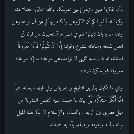
وأن تفكروا فيهن وتهفوا إليهن نفوسكم، والله- تعالى- فضلا منه
وكرما قد أباح لكم أن تذكروهن ولكنه ينهاكم عن أن تواعدوهن
وعدا سريا بأن تقولوا لهم في السر ما تستحيون من قوله في
العلن لقبحه ومنافاته للشرع.وقوله: إِلَّا أَنْ تَقُولُوا قَوْلًا مَعْرُوفاً
استثناء مما يدل عليه النهى لا تواعدوهن مواعدة ما إلا مواعدة
معروفة غير منكرة شرعا،
وهي ما تكون بطريق التلويح والتعريض.وفي قوله سبحانه: عَلِمَ
اللَّهُ أَنَّكُمْ سَتَذْكُرُونَهُنَّ بيان لما جبلت عليه النفس البشرية من
ميل فطري بين الرجال والنساء، والإسلام لا ينكر هذا الميل
وإنما يهذبه ويقومه ويصقله بآدابه الحميدة،