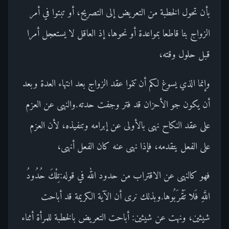
بأن تحول الخطبة من التعريض إلى التصريح، أو تبتوا في أمر
الزواج بتا قاطعا بمواعدة أو نحوها، إذ العاقل لا يستعجل أمرا
قبل حلول وقته،
وإنما الذي يسوغ لكم أن تتموا عقد الزواج بعد انتهاء العدة وبعد
أن يكون جو الأحزان قد فتر وجفت حدته.والنهى عن العزم
على عقد النكاح نهى بالأولى عن إبرامه وتنفيذه، لأن العزم
على الفعل يتقدمه، فإذا نهى عنه كان الفعل أنهى،
فهو كالنهى عن الاقتراب من حدود الله في قوله:تِلْكَ حُدُودُ
اللَّهِ فَلا تَقْرَبُوها.وبذلك نرى أن الآية الكريمة قد أباحت
شيئين، ونهت عن شيئين: أباحت التعريض بالخطبة للمرأة أثناء