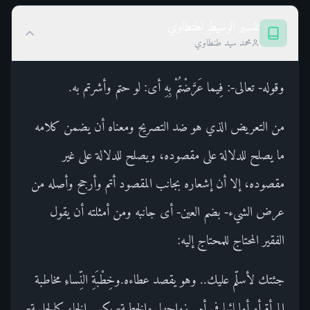
تفسير الوسيط لطنطاوي
محمد سيد طنطاوي
وقوله- تعالى-: فِيما عَرَّضْتُمْ بِهِ أى: لو حتم وأشرتم به.
من التعريض الذي هو ضد التصريح ومعناه أن يضمن كلامه
ما يصلح للدلالة على مقصوده، ويصلح للدلالة على غير
مقصوده، إلا أن إشعاره بجانب المقصود أتم وأرجح وأصله من
عرض الشيء- بضم العين- أى جانبه ومن أمثلته أن يقول
الفقير المحتاج للمحتاج إليه:
جئتك لأسلّم عليك.. وهو يقصد عطاءه.وخِطْبَةِ النِّساءِ مخاطبة
المرأة أو أوليائها في أمر زواجها. والخطبة- بكسر الخاء كالجلسة-