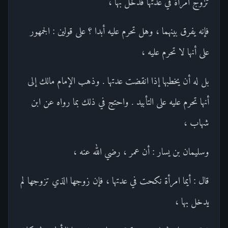
تزوج امرأة في عدتها فدخل بها ،
فإنه يفرق بينهما ، وهل تحرم عليه أبدا ؟ على قولين : الجمهور
على أنها لا تحرم عليه ،
بل له أن يخطبها إذا انقضت عدتها . وذهب الإمام مالك إلى
أنها تحرم عليه على التأبيد . واحتج في ذلك بما رواه عن ابن
شهاب ،
وسليمان بن يسار : أن عمر ، رضي الله عنه ،
قال : أيما امرأة نكحت في عدتها ، فإن زوجها الذي تزوجها لم
يدخل بها ،