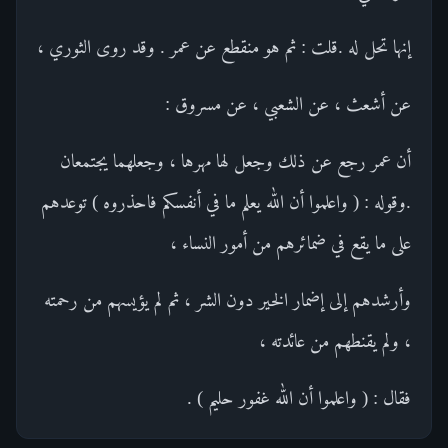
إنها تحل له .قلت : ثم هو منقطع عن عمر . وقد روى الثوري ،
عن أشعث ، عن الشعبي ، عن مسروق :
أن عمر رجع عن ذلك وجعل لها مهرها ، وجعلهما يجتمعان
.وقوله : ( واعلموا أن الله يعلم ما في أنفسكم فاحذروه ) توعدهم
على ما يقع في ضمائرهم من أمور النساء ،
وأرشدهم إلى إضمار الخير دون الشر ، ثم لم يؤيسهم من رحمته
، ولم يقنطهم من عائدته ،
فقال : ( واعلموا أن الله غفور حليم ) .