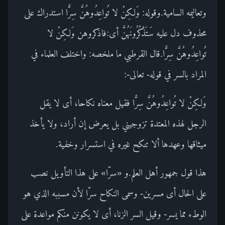
وتعاليمه السامية.وقوله: وَلكِنْ لا تُواعِدُوهُنَّ سِرًّا استدراك على
محذوف دل عليه سَتَذْكُرُونَهُنَّ أى:فاذكروهن وَلكِنْ لا
تُواعِدُوهُنَّ سِرًّا.قال القرطبي ما ملخصه: واختلف العلماء في
المراد بالسر في قوله- تعالى-:
وَلكِنْ لا تُواعِدُوهُنَّ سِرًّا فقيل معناه نكاحا، أى لا يقل
الرجل لهذه المعتدة تزوجيني بل يعرض إن أراد، ولا يأخذ
ميثاقها وعهدها ألا تنكح غيره في استسرار وخفية.
هذا قول جمهور أهل العلم.و «سرّا» على هذا التأويل نصب
على الحال أى مسرين- وسمى النكاح سرّا لأن مسببه الذي هو
الوطء مما يسر- وقيل السر الزنا، أى لا يكونن منكم مواعدة على