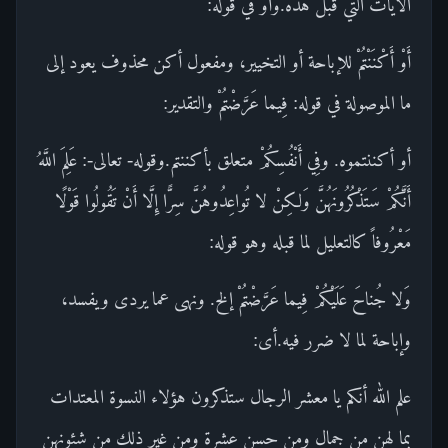
الآيات التي قبل هذه.وأَوْ في قوله:
أَوْ أَكْنَنْتُمْ للإباحة أو التخيير، ومفعول أكن محذوف يعود إلى
ما الموصولة في قوله: فِيما عَرَّضْتُمْ والتقدير:
أو أكننتموه. وفِي أَنْفُسِكُمْ متعلق بأكننتم.وقوله- تعالى-: عَلِمَ اللَّهُ
أَنَّكُمْ سَتَذْكُرُونَهُنَّ وَلكِنْ لا تُواعِدُوهُنَّ سِرًّا إِلَّا أَنْ تَقُولُوا قَوْلًا
مَعْرُوفاً كالتعليل لما قبله وهو قوله:
وَلا جُناحَ عَلَيْكُمْ فِيما عَرَّضْتُمْ إلخ. ونهى عما يردى ويفسد،
وإباحة لما لا ضرر فيه.أى:
علم الله أنكم يا معشر الرجال ستذكرون هؤلاء النسوة المعتدات
بما لهن من جمال ومن حسن عشرة ومن غير ذلك من شئونهن