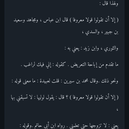
ولهذا قال :
( إلا أن تقولوا قولا معروفا ) قال ابن عباس ، ومجاهد وسعيد
بن جبير ، والسدي ،
والثوري ، وابن زيد : يعني به :
ما تقدم من إباحة التعريض . كقوله : إني فيك لراغب .
ونحو ذلك .وقال محمد بن سيرين : قلت لعبيدة : ما معنى قوله :
( إلا أن تقولوا قولا معروفا ) ؟ قال : يقول لوليها : لا تسبقني بها
،
يعني : لا تزوجها حتى تعلمني . رواه ابن أبي حاتم .وقوله :