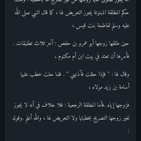
حكم المطلقة المبتوتة يجوز التعريض لها ، كما قال النبي صلى الله
عليه وسلم لفاطمة بنت قيس ،
حين طلقها زوجها أبو عمرو بن حفص : آخر ثلاث تطليقات .
فأمرها أن تعتد في بيت ابن أم مكتوم ،
وقال لها : " فإذا حللت فآذنيني " . فلما حلت خطب عليها
أسامة بن زيد مولاه ،
فزوجها إياه .فأما المطلقة الرجعية : فلا خلاف في أنه لا يجوز
لغير زوجها التصريح بخطبتها ولا التعريض لها ، والله أعلم .وقوله
: