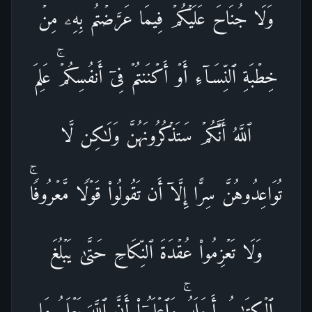
وَلَا جُنَاحَ عَلَیۡكُمۡ فِیمَا عَرَّضۡتُم بِهِۦ مِنۡ
خِطۡبَةِ ٱلنِّسَاۤءِ أَوۡ أَكۡنَنتُمۡ فِیۤ أَنفُسِكُمۡۚ عَلِمَ
ٱللَّهُ أَنَّكُمۡ سَتَذۡكُرُونَهُنَّ وَلَـٰكِن لَّا
تُوَاعِدُوهُنَّ سِرًّا إِلَّاۤ أَن تَقُولُوا۟ قَوۡلࣰا مَّعۡرُوفࣰاۚ
وَلَا تَعۡزِمُوا۟ عُقۡدَةَ ٱلنِّكَاحِ حَتَّىٰ یَبۡلُغَ
ٱلۡكِتَـٰبُ أَجَلَهُۥۚ وَٱعۡلَمُوۤا۟ أَنَّ ٱللَّهَ یَعۡلَمُ مَا