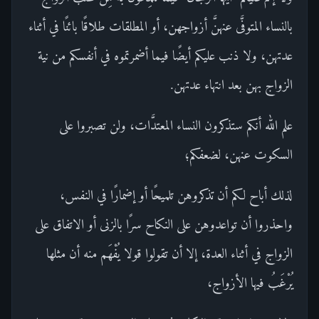
بالنساء المتوفَّى عنهنَّ أزواجهن، أو المطلقات طلاقًا بائنًا في أثناء
عدتهن، ولا ذنب عليكم أيضًا فيما أضمرتموه في أنفسكم من نية
الزواج بهن بعد انتهاء عدتهن.
علم الله أنكم ستذكرون النساء المعتدَّات، ولن تصبروا على
السكوت عنهن، لضعفكم؛
لذلك أباح لكم أن تذكروهن تلميحًا أو إضمارًا في النفس،
واحذروا أن تواعدوهن على النكاح سرًا بالزنى أو الاتفاق على
الزواج في أثناء العدة، إلا أن تقولوا قولا يُفْهَم منه أن مثلها
يُرْغَبُ فيها الأزواج،