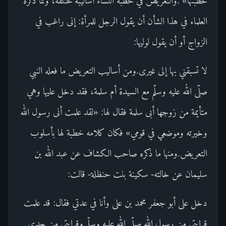
لخطبتها» .والتعريض في خطبة النساء أساليبه مختلفة، ومما ذكره
العلماء في هذا الشأن أن يقول الرجل للمرأة: إنى راغب في
الزواج أو أن يقول لوليها:
لا تسبقني بها إلى غيرى.ومن أساليب التعريض ما فعله النبي
صلّى الله عليه وسلّم مع السيدة أم سلمة، فقد دخل عليها وهي
متأيمة من زوجها أبى سلمة فقال لها: «لقد علمت أنى رسول الله
وخيرته وموضعي في قومي» فكان كلامه خطبة لها بأسلوب
التعريض.ومنها ما ذكره صاحب الكشاف عن عبد الله بن
سليمان عن خالته- سكينة بنت حنظلة- قالت:
دخل على أبو جعفر محمد بن على وأنا في عدتي فقال: قد علمت
قرابتي من رسول الله صلّى الله عليه وسلّم وقرابتي من جدي