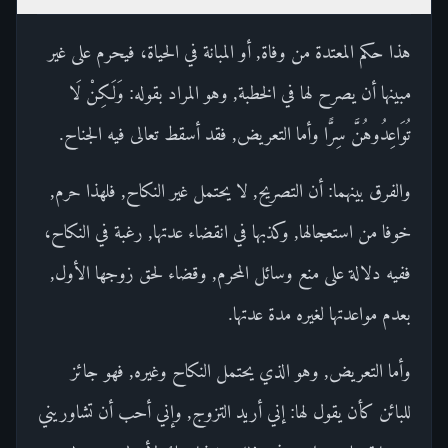
هذا حكم المعتدة من وفاة, أو المبانة في الحياة، فيحرم على غير
مبينها أن يصرح لها في الخطبة, وهو المراد بقوله: وَلَكِنْ لَا
تُوَاعِدُوهُنَّ سِرًّا وأما التعريض, فقد أسقط تعالى فيه الجناح.
والفرق بينهما: أن التصريح, لا يحتمل غير النكاح, فلهذا حرم,
خوفا من استعجالها, وكذبها في انقضاء عدتها, رغبة في النكاح،
ففيه دلالة على منع وسائل المحرم, وقضاء لحق زوجها الأول,
بعدم مواعدتها لغيره مدة عدتها.
وأما التعريض, وهو الذي يحتمل النكاح وغيره, فهو جائز
للبائن كأن يقول لها: إني أريد التزوج, وإني أحب أن تشاوريني