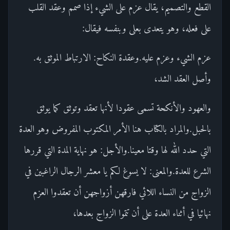
القطع والتصميم، يقال عزم على الشيء إذا صمم وعقد القلب
على فعله، وهو يتعدى بعلى وبنفسه فيقال:
عزم الشيء وعزم عليه.وعقدة النكاح: الارتباط الموثق به.
وأصل العقد الشد،
والعهود والأنكحة تسمى عقودا لأنها تعقد وتوثق كما يوثق
بالحبل.والمراد بالكتاب هنا الأمر المكتوب المفروض وهو العدة
التي حدد الله لها وقتا معينا.والأجل: هو نهاية المدة التي قررها
الشرع للعدة.والمعنى: لا يسوغ لكم يا معشر الرجال الراغبين في
الزواج من النساء اللائي فارقهن أزواجهن أن تعقدوا العزم
نهائيا في أثناء العدة على أن تتموا الزواج بعدها،