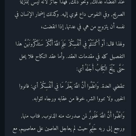
عند انقضاء عدتك, ونحو ذلك, فهذا جائز لأنه ليس بمنزلة
الصريح, وفي النفوس داع قوي إليه. وكذلك إضمار الإنسان في
نفسه أن يتزوج من هي في عدتها, إذا انقضت،
ولهذا قال: أَوْ أَكْنَنْتُمْ فِي أَنْفُسِكُمْ عَلِمَ اللَّهُ أَنَّكُمْ سَتَذْكُرُونَهُنَّ هذا
التفصيل كله في مقدمات العقد. وأما عقد النكاح فلا يحل
حَتَّى يَبْلُغَ الْكِتَابُ أَجَلَهُ أي:
تنقضي العدة. وَاعْلَمُوا أَنَّ اللَّهَ يَعْلَمُ مَا فِي أَنْفُسِكُمْ أي: فانووا
الخير, ولا تنووا الشر, خوفا من عقابه ورجاء لثوابه.
وَاعْلَمُوا أَنَّ اللَّهَ غَفُورٌ لمن صدرت منه الذنوب, فتاب منها,
ورجع إلى ربه حَلِيمٌ حيث لم يعاجل العاصين على معاصيهم, مع