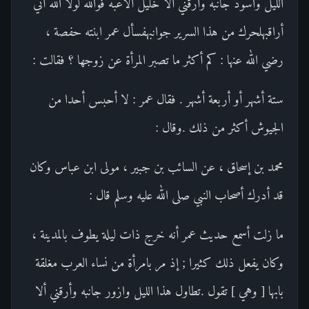
الليل واسود جانبه وأرقني ألا خليل ألاعبه فوالله لولا الله أني
أراقبهلحرك من هذا السرير جوانبهفسأل عمر ابنته حفصة ،
رضي الله عنها : كم أكثر ما تصبر المرأة عن زوجها ؟ فقالت :
ستة أشهر أو أربعة أشهر . فقال عمر : لا أحبس أحدا من
الجيوش أكثر من ذلك .وقال :
محمد بن إسحاق ، عن السائب بن جبير ، مولى ابن عباس وكان
قد أدرك أصحاب النبي صلى الله عليه وسلم قال :
ما زلت أسمع حديث عمر أنه خرج ذات ليلة يطوف بالمدينة ،
وكان يفعل ذلك كثيرا ; إذ مر بامرأة من نساء العرب مغلقة
بابها [ وهي ] تقول .تطاول هذا الليل وازور جانبه وأرقني ألا