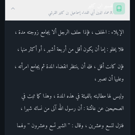
تفسير ابن كثير
عماد الدين أبي الفداء إسماعيل بن كثير القرشي
الإيلاء : الحلف ، فإذا حلف الرجل ألا يجامع زوجته مدة ،
فلا يخلو : إما أن يكون أقل من أربعة أشهر ، أو أكثر منها ،
فإن كانت أقل ، فله أن ينتظر انقضاء المدة ثم يجامع امرأته ،
وعليها أن تصبر ،
وليس لها مطالبته بالفيئة في هذه المدة ، وهذا كما ثبت في
الصحيحين عن عائشة : أن رسول الله آلى من نسائه شهرا ،
فنزل لتسع وعشرين ، وقال : " الشهر تسع وعشرون " ولهما