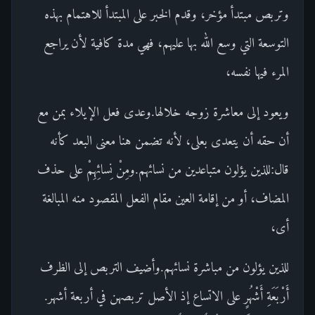
وتربص مبتدأ مؤخر، وقدم الخبر على المبتدأ للاهتمام بهذه
التوسعة التي وسع الله بها عليهم، فهي مدة كافية لأن يراجع
المرء فيها نفسه،
ويعود إلى معاشرة زوجه خلالها.وعدى فعل الإيلاء بمن مع
أن حقه أن يتعدى بعلى، لأنه تضمن هنا معنى البعد كأنه
قال:للذين يؤلون متباعدين من نسائهم.ومِنْ نِسائِهِمْ على حذف
المضاف، أو من إقامة العين مقام الفعل المقصود منه المبالغة
أى،
للذين يؤلون من مباشرة نسائهم.وأضيف التربص إلى الظرف
أَرْبَعَةِ أَشْهُرٍ على الاتساع إذ الأصل تربصهن في أربعة أشهر.