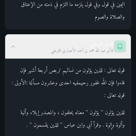
اليمين في قول وفي قول يلزمه ما التزم في ذمته من الإعتاق
والصلاة والصوم
تفسير القرطبي
أبو عبد الله محمد بن أحمد الأنصاري القرطبي
قوله تعالى : للذين يؤلون من نسائهم تربص أربعة أشهر فإن
فاءوا فإن الله غفور رحيمفيه احدى وعشرون مسألة :الأولى :
قوله تعالى :
للذين يؤلون " يؤلون " معناه يحلفون ، والمصدر إيلاء وألية
وألوة وإلوة . وقرأ أبي وابن عباس " للذين يقسمون " .