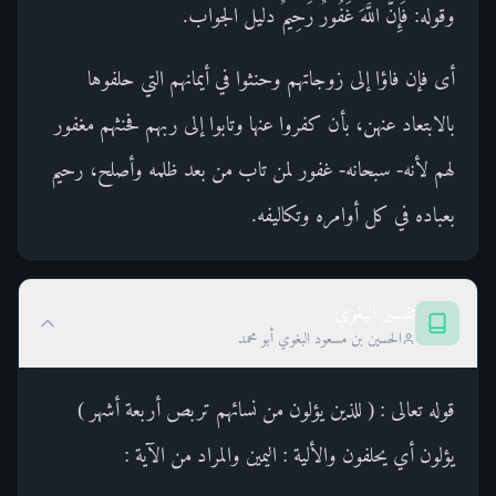
وقوله: فَإِنَّ اللَّهَ غَفُورٌ رَحِيمٌ دليل الجواب.
أى فإن فاؤا إلى زوجاتهم وحنثوا في أيمانهم التي حلفوها
بالابتعاد عنهن، بأن كفروا عنها وتابوا إلى ربهم فحنثهم مغفور
لهم لأنه- سبحانه- غفور لمن تاب من بعد ظلمه وأصلح، رحيم
بعباده في كل أوامره وتكاليفه.
تفسير البغوي
الحسين بن مسعود البغوي أبو محمد
قوله تعالى : ( للذين يؤلون من نسائهم تربص أربعة أشهر )
يؤلون أي يحلفون والألية : اليمين والمراد من الآية :