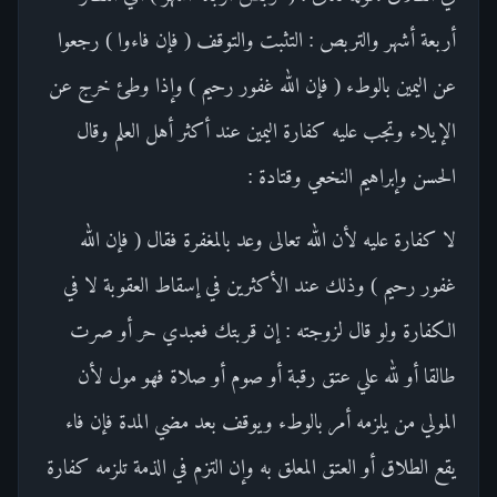
أربعة أشهر والتربص : التثبت والتوقف ( فإن فاءوا ) رجعوا
عن اليمين بالوطء ( فإن الله غفور رحيم ) وإذا وطئ خرج عن
الإيلاء وتجب عليه كفارة اليمين عند أكثر أهل العلم وقال
الحسن وإبراهيم النخعي وقتادة :
لا كفارة عليه لأن الله تعالى وعد بالمغفرة فقال ( فإن الله
غفور رحيم ) وذلك عند الأكثرين في إسقاط العقوبة لا في
الكفارة ولو قال لزوجته : إن قربتك فعبدي حر أو صرت
طالقا أو لله علي عتق رقبة أو صوم أو صلاة فهو مول لأن
المولي من يلزمه أمر بالوطء ويوقف بعد مضي المدة فإن فاء
يقع الطلاق أو العتق المعلق به وإن التزم في الذمة تلزمه كفارة