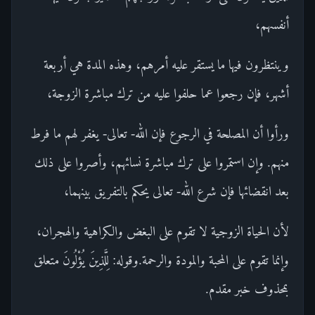
أنفسهم،
وينتظرون فيها ما يستقر عليه أمرهم، وهذه المدة هي أربعة
أشهر، فإن رجعوا عما حلفوا عليه من ترك مباشرة الزوجة،
ورأوا أن المصلحة في الرجوع فإن الله- تعالى- يغفر لهم ما فرط
منهم. وإن استمروا على ترك مباشرة نسائهم، وأصروا على ذلك
بعد انقضائها فإن شرع الله- تعالى يحكم بالتفريق بينهما،
لأن الحياة الزوجية لا تقوم على البغض والكراهية والهجران،
وإنما تقوم على المحبة والمودة والرحمة.وقوله: لِلَّذِينَ يُؤْلُونَ متعلق
بمحذوف خبر مقدم.