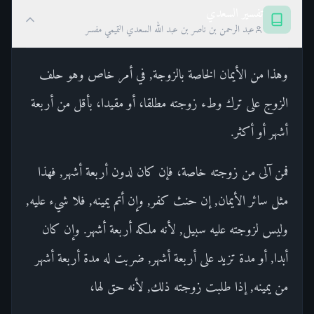
تفسير السعدي
عبد الرحمن بن ناصر بن عبد الله السعدي التميمي مفسر
وهذا من الأيمان الخاصة بالزوجة, في أمر خاص وهو حلف
الزوج على ترك وطء زوجته مطلقا، أو مقيدا، بأقل من أربعة
أشهر أو أكثر.
فمن آلى من زوجته خاصة، فإن كان لدون أربعة أشهر, فهذا
مثل سائر الأيمان, إن حنث كفر, وإن أتم يمينه, فلا شيء عليه,
وليس لزوجته عليه سبيل, لأنه ملكه أربعة أشهر. وإن كان
أبدا, أو مدة تزيد على أربعة أشهر, ضربت له مدة أربعة أشهر
من يمينه, إذا طلبت زوجته ذلك, لأنه حق لها،