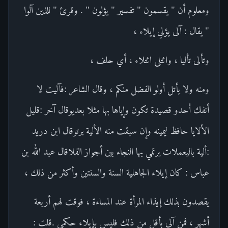
ومعلوم أن " يقسمون " تفسير " يؤلون " . وقرئ " للذين آلوا
" يقال : آلى يؤلي إيلاء ،
وتألى تأليا ، وائتلى ائتلاء ، أي حلف ،
ومنه ولا يأتل أولو الفضل منكم ، وقال الشاعر :فآليت لا
أنفك أحدو قصيدة تكون وإياها بها مثلا بعديوقال آخر :قليل
الألايا حافظ ليمينه وإن سبقت منه الألية برتوقال ابن دريد
:ألية باليعملات يرتمي بها النجاء بين أجواز الفلاقال عبد الله بن
عباس : كان إيلاء الجاهلية السنة والسنتين وأكثر من ذلك ،
يقصدون بذلك إيذاء المرأة عند المساءة ، فوقت لهم أربعة
أشهر ، فمن آلى بأقل من ذلك فليس بإيلاء حكمي .قلت :