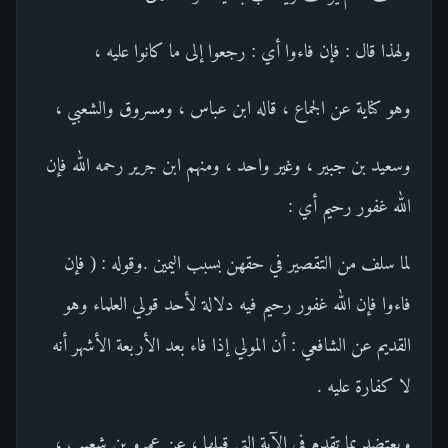
ولهذا قال : فإن فاءوا أي : رجعوا إلى ما كانوا عليه ،
وهو كناية عن الجماع ، قاله ابن عباس ، ومسروق والشعبي ،
وسعيد بن جبير ، وغير واحد ، ومنهم ابن جرير رحمه الله فإن
الله غفور رحيم أي :
لما سلف من التقصير في حقهن بسبب اليمين .وقوله : ( فإن
فاءوا فإن الله غفور رحيم فيه دلالة لأحد قولي العلماء وهو
القديم عن الشافعي : أن المولي إذا فاء بعد الأربعة الأشهر أنه
لا كفارة عليه .
ويعتضد بما تقدم في الآية التي قبلها ، عن عمرو بن شعيب ،