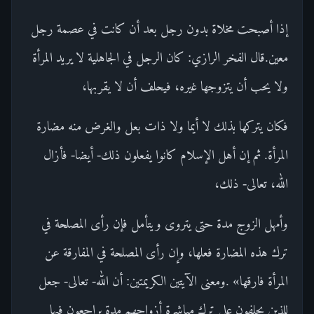
إذا أصبحت مخلاة بدون رجل بعد أن كانت في عصمة رجل
معين.قال الفخر الرازي: كان الرجل في الجاهلية لا يريد المرأة
ولا يحب أن يتزوجها غيره، فيحلف أن لا يقربها،
فكان يتركها بذلك لا أيما ولا ذات بعل والغرض منه مضارة
المرأة. ثم إن أهل الإسلام كانوا يفعلون ذلك- أيضا- فأزال
الله، تعالى- ذلك،
وأمهل الزوج مدة حتى يتروى ويتأمل فإن رأى المصلحة في
ترك هذه المضارة فعلها، وإن رأى المصلحة في المفارقة عن
المرأة فارقها» .ومعنى الآيتين الكريمتين: أن الله- تعالى- جعل
للذين يحلفون على ترك مباشرة أزواجهم مدة يراجعون فيها