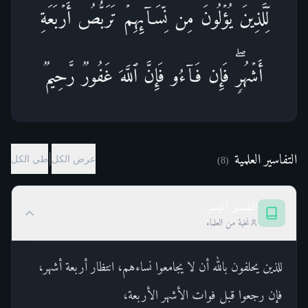
لِّلَّذِینَ یُؤۡلُونَ مِن نِّسَاۤىِٕهِمۡ تَرَبُّصُ أَرۡبَعَةِ
أَشۡهُرࣲۖ فَإِن فَاۤءُو فَإِنَّ ٱللَّهَ غَفُورࣱ رَّحِیمࣱ
التفاسير العلمية
|
عرض الكل
طي الكل
(8)
التفسير الميسر
نخبة من العلماء
للذين يحلفون بالله أن لا يجامعوا نساءهم، انتظار أربعة أشهر،
فإن رجعوا قبل فوات الأشهر الأربعة،