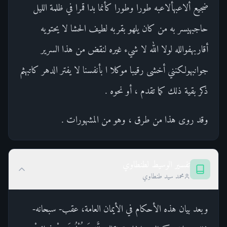
ضجيع ألاعبهألاعبه طورا وطورا كأنما بدا قمرا في ظلمة الليل
حاجبهيسر به من كان يلهو بقربه لطيف الحشا لا يحتويه
أقاربهفوالله لولا الله لا شيء غيره لنقض من هذا السرير
جوانبهولكنني أخشى رقيبا موكلا ا بأنفسنا لا يفتر الدهر كاتبهثم
ذكر بقية ذلك كما تقدم ، أو نحوه .
وقد روى هذا من طرق ، وهو من المشهورات .
تفسير الوسيط لطنطاوي
محمد سيد طنطاوي
وبعد بيان هذه الأحكام في الأيمان العامة، عقب- سبحانه-