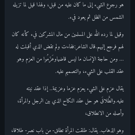
هو رجوع الشيء إلى ما كان عليه من قبل، ولهذا قيل لما تزيله
الشمس من الظل ثم يعود فيء.
وقيل لما رده الله على المسلمين من مال المشركين فيء كأنه كان
لهم فرجع إليهم.قال الشاعر:ففاءت ولم تقض الذي أقبلت له
... ومن حاجة الإنسان ما ليس قاضياوعَزَمُوا من العزم وهو
عقد القلب على الشيء، والتصميم عليه.
يقال عزم على الشيء يعزم عزما وعزيمة.. إذا عقد نيته
عليه.والطَّلاقَ هو حل عقد النكاح الذي بين الرجل والمرأة،
وأصله من الانطلاق،
وهو الذهاب. يقال: طلقت المرأة تطلق- من باب نصر- طلاقا،