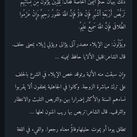
ذلك ببيان حكم اليمين الخاصة فقال: لِلَّذِينَ يُؤْلُونَ مِنْ نِسائِهِمْ
تَرَبُّصُ أَرْبَعَةِ أَشْهُرٍ فَإِنْ فاؤُ فَإِنَّ اللَّهَ غَفُورٌ رَحِيمٌ.وَإِنْ عَزَمُوا
الطَّلاقَ فَإِنَّ اللَّهَ سَمِيعٌ عَلِيمٌ.
ويُؤْلُونَ: من الإيلاء مصدر آلى يؤالى ويؤلي إيلاء بمعنى حلف.
قال الشاعر:قليل الألايا حافظ ليمينه ...
وإن سبقت منه الألية برتوقد خص الإيلاء في الشرع بالحلف
على ترك مباشرة الزوجة. وكانوا في الجاهلية يحلفون ألا يقربوا
نساءهم السنة والأكثر إضرارا بهن.والتربص التلبث والانتظار
والترقب. قال الشاعر:تربص بها ريب المنون لعلها ...
تطلق يوما أو يموت حليلهاوفاؤُ معناه رجعوا. والفيء في اللغة