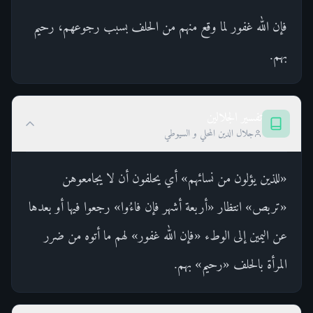
فإن الله غفور لما وقع منهم من الحلف بسبب رجوعهم، رحيم
بهم.
تفسير الجلالين
جلال الدين المحلي و السيوطي
«للذين يؤلون من نسائهم» أي يحلفون أن لا يجامعوهن
«تربص» انتظار «أربعة أشهر فإن فاءُوا» رجعوا فيها أو بعدها
عن اليمين إلى الوطء «فإن الله غفور» لهم ما أتوه من ضرر
المرأة بالحلف «رحيم» بهم.