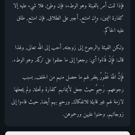
فإذا تمت أمر بالفيئة وهو الوطء، فإن وطئ, فلا شيء عليه إلا
كفارة اليمين، وإن امتنع, أجبر على الطلاق, فإن امتنع, طلق
عليه الحاكم.
ولكن الفيئة والرجوع إلى زوجته, أحب إلى الله تعالى, ولهذا
قال: فَإِنْ فَاءُوا أي: رجعوا إلى ما حلفوا على تركه, وهو الوطء.
فَإِنَّ اللَّهَ غَفُورٌ يغفر لهم ما حصل منهم من الحلف, بسبب
رجوعهم. رَحِيمٌ حيث جعل لأيمانهم كفارة وتحلة, ولم يجعلها
لازمة لهم غير قابلة للانفكاك, ورحيم بهم أيضا, حيث فاءوا إلى
زوجاتهم, وحنوا عليهن ورحموهن.