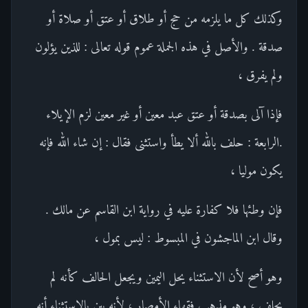
وكذلك كل ما يلزمه من حج أو طلاق أو عتق أو صلاة أو
صدقة . والأصل في هذه الجملة عموم قوله تعالى : للذين يؤلون
ولم يفرق ،
فإذا آلى بصدقة أو عتق عبد معين أو غير معين لزم الإيلاء
.الرابعة : حلف بالله ألا يطأ واستثنى فقال : إن شاء الله فإنه
يكون موليا ،
فإن وطئها فلا كفارة عليه في رواية ابن القاسم عن مالك .
وقال ابن الماجشون في المبسوط : ليس بمول ،
وهو أصح لأن الاستثناء يحل اليمين ويجعل الحالف كأنه لم
يحلف ، وهو مذهب فقهاء الأمصار ؛ لأنه بين بالاستثناء أنه