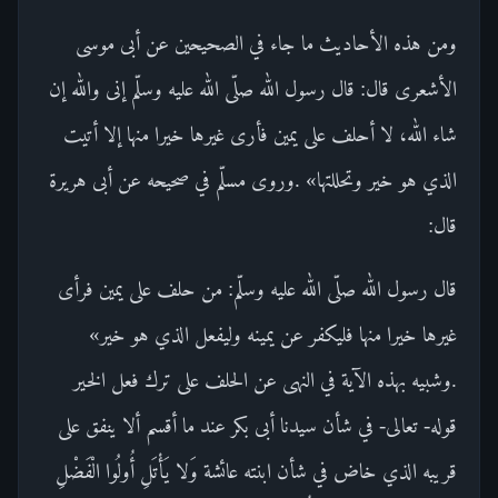
ومن هذه الأحاديث ما جاء في الصحيحين عن أبى موسى
الأشعرى قال: قال رسول الله صلّى الله عليه وسلّم إنى والله إن
شاء الله، لا أحلف على يمين فأرى غيرها خيرا منها إلا أتيت
الذي هو خير وتحللتها» .وروى مسلّم في صحيحه عن أبى هريرة
قال:
قال رسول الله صلّى الله عليه وسلّم: من حلف على يمين فرأى
غيرها خيرا منها فليكفر عن يمينه وليفعل الذي هو خير»
.وشبيه بهذه الآية في النهى عن الحلف على ترك فعل الخير
قوله- تعالى- في شأن سيدنا أبى بكر عند ما أقسم ألا ينفق على
قريبه الذي خاض في شأن ابنته عائشة وَلا يَأْتَلِ أُولُوا الْفَضْلِ