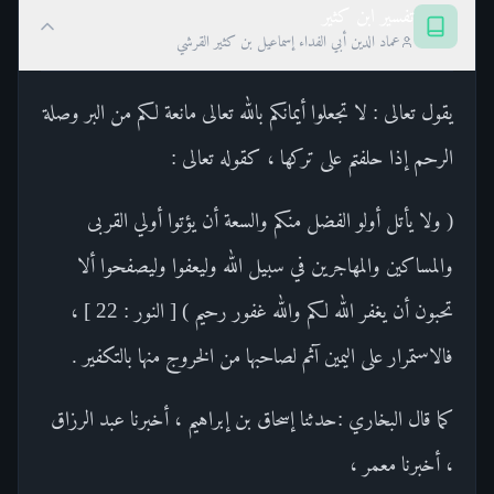
تفسير ابن كثير
عماد الدين أبي الفداء إسماعيل بن كثير القرشي
يقول تعالى : لا تجعلوا أيمانكم بالله تعالى مانعة لكم من البر وصلة
الرحم إذا حلفتم على تركها ، كقوله تعالى :
( ولا يأتل أولو الفضل منكم والسعة أن يؤتوا أولي القربى
والمساكين والمهاجرين في سبيل الله وليعفوا وليصفحوا ألا
تحبون أن يغفر الله لكم والله غفور رحيم ) [ النور : 22 ] ،
فالاستمرار على اليمين آثم لصاحبها من الخروج منها بالتكفير .
كما قال البخاري :حدثنا إسحاق بن إبراهيم ، أخبرنا عبد الرزاق
، أخبرنا معمر ،