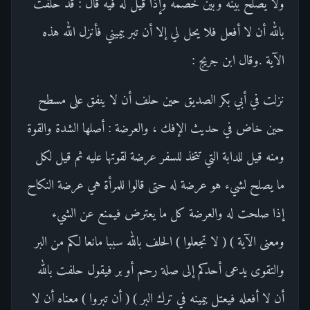
ولا يصلح بينه وبين خصمه وإذا قيل له فيه قال : قد حلفت
بالله أن لا أفعل فلا يحل لي إلا أن تبر بيميني فأنزل الله هذه
الآية .وقال ابن جريج :
نزلت في أبي بكر الصديق حين حلف أن لا ينفق على مسطح
حين خاض في حديث الإفك ، والعرضة : أصلها الشدة والقوة
ومنه قيل للدابة التي تتخذ للسفر عرضة لقوتها عليه ثم قيل لكل
ما يصلح لشيء هو عرضة له حتى قالوا للمرأة هي عرضة النكاح
إذا صلحت له والعرضة كل ما يعترض فيمنع عن الشيء
ومعنى الآية ) ( لا تجعلوا ) الحلف بالله سببا مانعا لكم من البر
والتقوى يدعى أحدكم إلى صلة رحم أو بر فيقول حلفت بالله
أن لا أفعله فيعتل بيمينه في ترك البر ) ( أن تبروا ) معناه أن لا