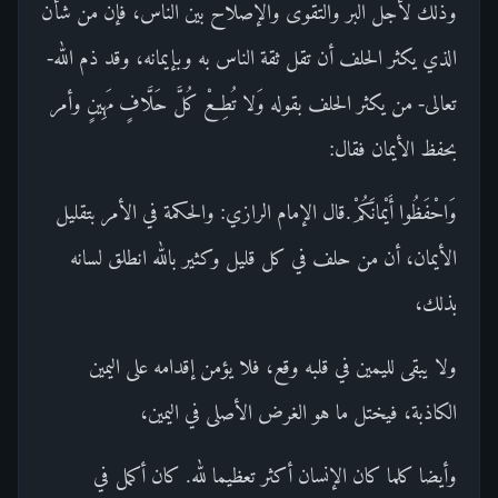
وذلك لأجل البر والتقوى والإصلاح بين الناس، فإن من شأن
الذي يكثر الحلف أن تقل ثقة الناس به وبإيمانه، وقد ذم الله-
تعالى- من يكثر الحلف بقوله وَلا تُطِعْ كُلَّ حَلَّافٍ مَهِينٍ وأمر
بحفظ الأيمان فقال:
وَاحْفَظُوا أَيْمانَكُمْ.قال الإمام الرازي: والحكمة في الأمر بتقليل
الأيمان، أن من حلف في كل قليل وكثير بالله انطلق لسانه
بذلك،
ولا يبقى لليمين في قلبه وقع، فلا يؤمن إقدامه على اليمين
الكاذبة، فيختل ما هو الغرض الأصلى في اليمين،
وأيضا كلما كان الإنسان أكثر تعظيما لله. كان أكمل في