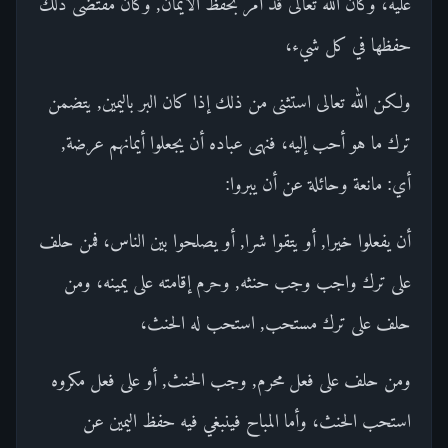
عليه، وكان الله تعالى قد أمر بحفظ الأيمان, وكان مقتضى ذلك
حفظها في كل شيء،
ولكن الله تعالى استثنى من ذلك إذا كان البر باليمين, يتضمن
ترك ما هو أحب إليه، فنهى عباده أن يجعلوا أيمانهم عرضة,
أي: مانعة وحائلة عن أن يبروا:
أن يفعلوا خيرا, أو يتقوا شرا, أو يصلحوا بين الناس، فمن حلف
على ترك واجب وجب حنثه, وحرم إقامته على يمينه، ومن
حلف على ترك مستحب, استحب له الحنث،
ومن حلف على فعل محرم, وجب الحنث, أو على فعل مكروه
استحب الحنث، وأما المباح فينبغي فيه حفظ اليمين عن