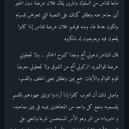
مانعا للناس من السلوك والمرور يقال فلان عرضة دون الخير
أى حاجز عنه.وتطلق كذلك على النصبة التي تتعرض للسهام
وتكون هدفا لها، ومنه قولهم: فلان عرضة للناس إذا كانوا
يقعون فيه ويعرضون له بالمكروه.
قال الشاعر:دعوني أنح وجدا كنوح الحمائم ... ولا تجعلوني
عرضة للوائميريد اتركوني أنح من الشوق ولا تجعلوني معرضا
للوم اللوائم.والأيمان: جمع يمين وتطلق بمعنى الحلف والقسم،
واصل ذلك أن العرب كانوا إذا أرادوا توثيق عهودهم بالقسم
يقسمونه وضع كل واحد من المتعاهدين يمينه في يمين صاحبه،
و «تبروا» من البر وهو الأمر المستحسن شرعا.والمعنى على