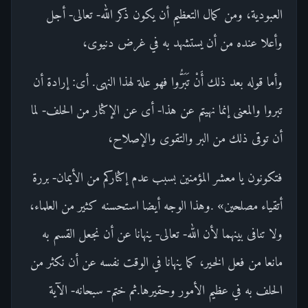
العبودية، ومن كمال التعظيم أن يكون ذكر الله- تعالى- أجل
وأعلا عنده من أن يستشهد به في غرض دنيوى،
وأما قوله بعد ذلك أَنْ تَبَرُّوا فهو علة لهذا النهى. أى: إرادة أن
تبروا والمعنى إنما نهيتم عن هذا- أى عن الإكثار من الحلف- لما
أن توقى ذلك من البر والتقوى والإصلاح،
فتكونون يا معشر المؤمنين بسبب عدم إكثاركم من الأيمان- بررة
أتقياء مصلحين» .وهذا الوجه أيضا استحسنه كثير من العلماء،
ولا تنافى بينهما لأن الله- تعالى- ينهانا عن أن نجعل القسم به
مانعا من فعل الخير، كما ينهانا في الوقت نفسه عن أن نكثر من
الحلف به في عظيم الأمور وحقيرها.ثم ختم- سبحانه- الآية