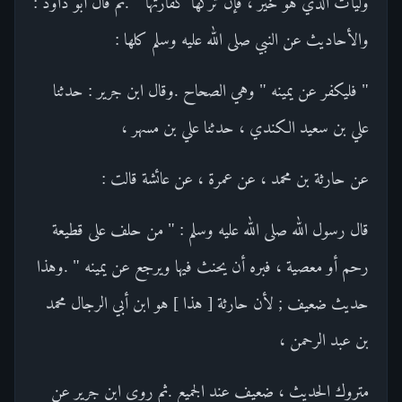
وليأت الذي هو خير ، فإن تركها كفارتها " .ثم قال أبو داود :
والأحاديث عن النبي صلى الله عليه وسلم كلها :
" فليكفر عن يمينه " وهي الصحاح .وقال ابن جرير : حدثنا
علي بن سعيد الكندي ، حدثنا علي بن مسهر ،
عن حارثة بن محمد ، عن عمرة ، عن عائشة قالت :
قال رسول الله صلى الله عليه وسلم : " من حلف على قطيعة
رحم أو معصية ، فبره أن يحنث فيها ويرجع عن يمينه " .وهذا
حديث ضعيف ; لأن حارثة [ هذا ] هو ابن أبي الرجال محمد
بن عبد الرحمن ،
متروك الحديث ، ضعيف عند الجميع .ثم روى ابن جرير عن