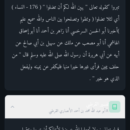
تبروا كقوله تعالى " يبين الله لكم أن تضلوا " ( 176 - النساء )
أي لئلا تضلوا ( وتتقوا وتصلحوا بين الناس والله سميع عليم
)أخبرنا أبو الحسن السرخسي أنا زاهر بن أحمد أنا أبو إسحاق
الهاشمي أنا أبو مصعب عن مالك عن سهيل بن أبي صالح عن
أبيه عن أبي هريرة أن رسول الله صلى الله عليه وسلم قال " من
حلف بيمين فرأى غيرها خيرا منها فليكفر عن يمينه وليفعل
الذي هو خير " .
تفسير القرطبي
أبو عبد الله محمد بن أحمد الأنصاري القرطبي
قوله تعالى : ولا تجعلوا الله عرضة لأيمانكم أن تبروا وتتقوا