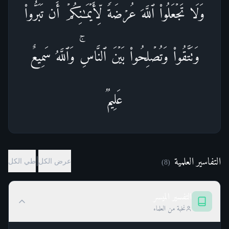
وَلَا تَجۡعَلُوا۟ ٱللَّهَ عُرۡضَةࣰ لِّأَیۡمَـٰنِكُمۡ أَن تَبَرُّوا۟
وَتَتَّقُوا۟ وَتُصۡلِحُوا۟ بَیۡنَ ٱلنَّاسِۚ وَٱللَّهُ سَمِیعٌ
عَلِیمࣱ
التفاسير العلمية
|
عرض الكل
طي الكل
)
8
(
التفسير الميسر
نخبة من العلماء