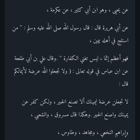
عن يحيى ، وهو ابن أبي كثير ، عن عكرمة ،
عن أبي هريرة قال : قال رسول الله صلى الله عليه وسلم : " من
استلج في أهله بيمين ،
فهو أعظم إثما ، ليس تغني الكفارة " .وقال علي بن أبي طلحة
عن ابن عباس في قوله تعالى : ( ولا تجعلوا الله عرضة لأيمانكم
قال :
لا تجعلن عرضة ليمينك ألا تصنع الخير ، ولكن كفر عن
يمينك واصنع الخير .وهكذا قال مسروق ، والشعبي ،
وإبراهيم النخعي ، ومجاهد ، وطاوس ،