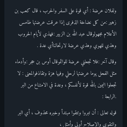
ولفلان عرضة : أي قوة على السفر والحرب ، قال كعب بن
زهير :من كل نضاخة الذفرى إذا عرقت عرضتها طامس
الأعلام مجهولوقال عبد الله بن الزبير :فهذي لأيام الحروب
وهذي للهوي وهذي عرضة لارتحالناأي عدة .
وقال آخر :فلا تجعلني عرضة للوائموقال أوس بن حجر :وأدماء
مثل الفحل يوما عرضتها لرحلي وفيها هزة وتقاذفوالمعنى : لا
تجعلوا اليمين بالله قوة لأنفسكم ، وعدة في الامتناع من البر
.الرابعة :
قوله تعالى : أن تبروا وتتقوا مبتدأ وخبره محذوف ، أي البر
والتقوى والإصلاح أولى وأمثل ،