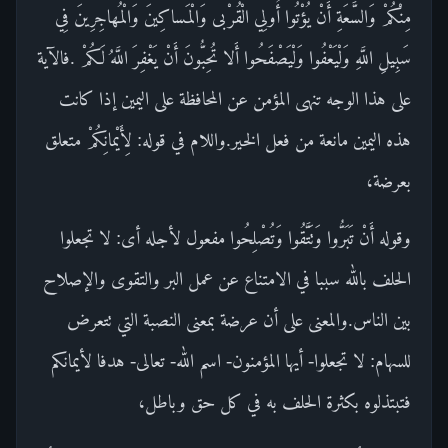
مِنْكُمْ وَالسَّعَةِ أَنْ يُؤْتُوا أُولِي الْقُرْبى وَالْمَساكِينَ وَالْمُهاجِرِينَ فِي
سَبِيلِ اللَّهِ وَلْيَعْفُوا وَلْيَصْفَحُوا أَلا تُحِبُّونَ أَنْ يَغْفِرَ اللَّهُ لَكُمْ .فالآية
على هذا الوجه تنهى المؤمن عن المحافظة على اليمين إذا كانت
هذه اليمين مانعة من فعل الخير.واللام في قوله: لِأَيْمانِكُمْ متعلق
بعرضة،
وقوله أَنْ تَبَرُّوا وَتَتَّقُوا وَتُصْلِحُوا مفعول لأجله أى: لا تجعلوا
الحلف بالله سببا في الامتناع عن عمل البر والتقوى والإصلاح
بين الناس.والمعنى على أن عرضة بمعنى النصبة التي تتعرض
للسهام: لا تجعلوا- أيها المؤمنون- اسم الله- تعالى- هدفا لأيمانكم
فتبتذلوه بكثرة الحلف به في كل حق وباطل،