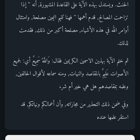
الحنث. ويستدل بهذه الآية على القاعدة المشهورة, أنه " إذا
تزاحمت المصالح, قدم أهمها " فهنا تتميم اليمين مصلحة, وامتثال
أوامر الله في هذه الأشياء, مصلحة أكبر من ذلك, فقدمت
لذلك.
ثم ختم الآية بهذين الاسمين الكريمين فقال: وَاللَّهُ سَمِيعٌ أي: لجميع
الأصوات عَلِيمٌ بالمقاصد والنيات, ومنه سماعه لأقوال الحالفين,
وعلمه بمقاصدهم هل هي خير أم شر،
وفي ضمن ذلك التحذير من مجازاته, وأن أعمالكم ونياتكم, قد
استقر علمها عنده