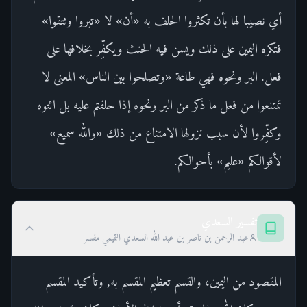
أي نصيبا لها بأن تكثروا الحلف به «أن» لا «تبروا وتتقوا»
فتكره اليمين على ذلك ويسن فيه الحنث ويكفِّر بخلافها على
فعل. البر ونحوه فهي طاعة «وتصلحوا بين الناس» المعنى لا
تمتنعوا من فعل ما ذكر من البر ونحوه إذا حلفتم عليه بل ائتوه
وكفِّروا لأن سبب نزولها الامتناع من ذلك «والله سميع»
لأقوالكم «عليم» بأحوالكم.
تفسير السعدي
عبد الرحمن بن ناصر بن عبد الله السعدي التميمي مفسر
المقصود من اليمين، والقسم تعظيم المقسم به, وتأكيد المقسم