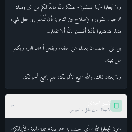
ولا تجعلوا -أيها المسلمون- حلفكم بالله مانعًا لكم من البر وصلة
الرحم والتقوى والإصلاح بين الناس: بأن تُدْعَوا إلى فعل شيء
منها، فتحتجوا بأنكم أقسمتم بالله ألا تفعلوه،
بل على الحالف أن يعدل عن حلفه، ويفعل أعمال البر، ويكفر
عن يمينه،
ولا يعتاد ذلك. والله سميع لأقوالكم، عليم بجميع أحوالكم.
تفسير الجلالين
جلال الدين المحلي و السيوطي
«ولا تجعلوا الله» أي الحلف به «عرضة» علة مانعة «لأيمانكم»