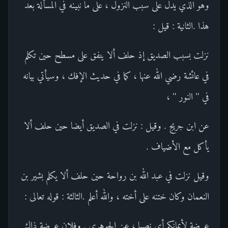
وهو الذي يدل على سبب النزول ، على ما نبينه في المسألة بعد
هذا .الثانية : قيل :
نزلت بسبب الصديق إذ حلف ألا ينفق على مسطح حين تكلم
في عائشة رضي الله عنها ، كما في حديث الإفك ، وسيأتي بيانه
في " النور " ،
عن ابن جريج . وقيل : نزلت في الصديق أيضا حين حلف ألا
يأكل مع الأضياف .
وقيل نزلت في عبد الله بن رواحة حين حلف ألا يكلم بشير بن
النعمان وكان ختنه على أخته ، والله أعلم .الثالثة : قوله تعالى :
عرضة لأيمانكم أي نصبا ، عن الجوهري . وفلان عرضة ذاك