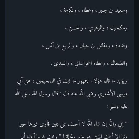
وسعيد بن جبير ، وعطاء ، وعكرمة ،
ومكحول ، والزهري ، والحسن ،
وقتادة ، ومقاتل بن حيان ، والربيع بن أنس ،
والضحاك ، وعطاء الخراساني ، والسدي .
ويؤيد ما قاله هؤلاء الجمهور ما ثبت في الصحيحين ، عن أبي
موسى الأشعري رضي الله عنه قال : قال رسول الله صلى الله
عليه وسلم :
" إني والله إن شاء الله لا أحلف على يمين فأرى غيرها خيرا
منها إلا أتيت الذي هو خير وتحللتها " وثبت فيهما أيضا أن