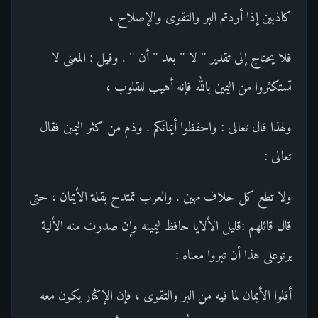
كاذبين إذا أردتم البر والتقوى والإصلاح ،
فلا يحتاج إلى تقدير " لا " بعد " أن " . وقيل : المعنى لا
تستكثروا من اليمين بالله فإنه أهيب للقلوب ،
ولهذا قال تعالى : واحفظوا أيمانكم . وذم من كثر اليمين فقال
تعالى :
ولا تطع كل حلاف مهين . والعرب تمتدح بقلة الأيمان ، حتى
قال قائلهم :قليل الألايا حافظ ليمينه وإن صدرت منه الألية
برتوعلى هذا أن تبروا معناه :
أقلوا الأيمان لما فيه من البر والتقوى ، فإن الإكثار يكون معه