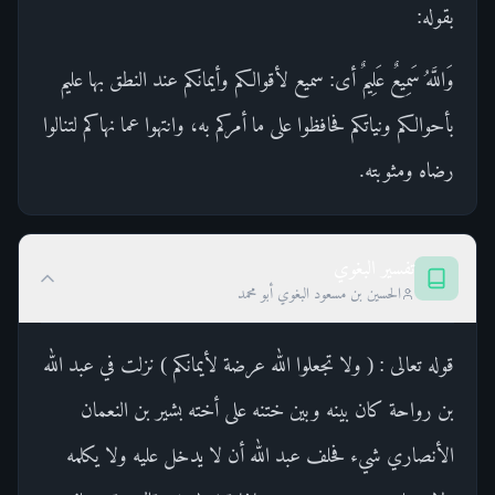
بقوله:
وَاللَّهُ سَمِيعٌ عَلِيمٌ أى: سميع لأقوالكم وأيمانكم عند النطق بها عليم
بأحوالكم ونياتكم فحافظوا على ما أمركم به، وانتهوا عما نهاكم لتنالوا
رضاه ومثوبته.
تفسير البغوي
الحسين بن مسعود البغوي أبو محمد
قوله تعالى : ( ولا تجعلوا الله عرضة لأيمانكم ) نزلت في عبد الله
بن رواحة كان بينه وبين ختنه على أخته بشير بن النعمان
الأنصاري شيء فحلف عبد الله أن لا يدخل عليه ولا يكلمه