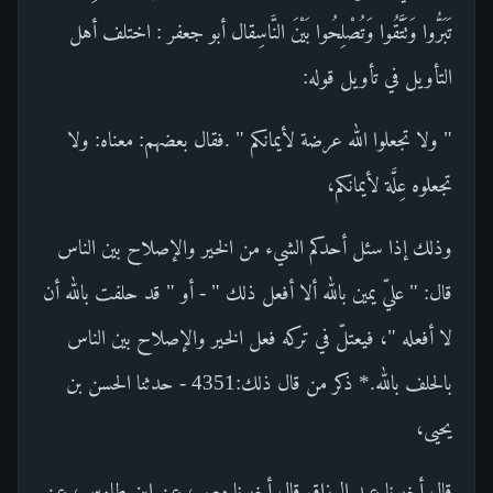
تَبَرُّوا وَتَتَّقُوا وَتُصْلِحُوا بَيْنَ النَّاسِقال أبو جعفر : اختلف أهل
التأويل في تأويل قوله:
" ولا تجعلوا الله عرضة لأيمانكم " .فقال بعضهم: معناه: ولا
تجعلوه عِلَّة لأيمانكم،
وذلك إذا سئل أحدكم الشيء من الخير والإصلاح بين الناس
قال: " عليّ يمين بالله ألا أفعل ذلك " - أو " قد حلفت بالله أن
لا أفعله "، فيعتلّ في تركه فعل الخير والإصلاح بين الناس
بالحلف بالله.* ذكر من قال ذلك:4351 - حدثنا الحسن بن
يحيى،
قال أخبرنا عبد الرزاق قال أخبرنا معمر، عن ابن طاوس، عن