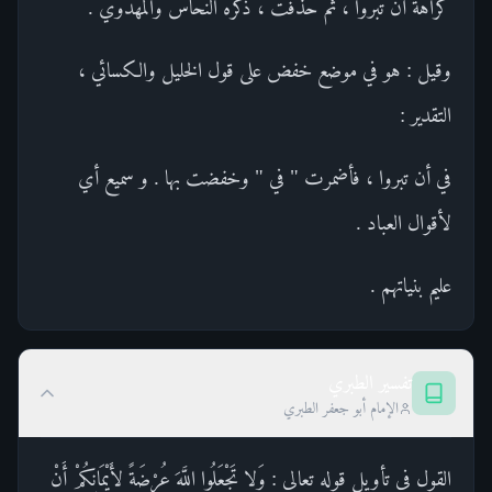
كراهة أن تبروا ، ثم حذفت ، ذكره النحاس والمهدوي .
وقيل : هو في موضع خفض على قول الخليل والكسائي ،
التقدير :
في أن تبروا ، فأضمرت " في " وخفضت بها . و سميع أي
لأقوال العباد .
عليم بنياتهم .
تفسير الطبري
الإمام أبو جعفر الطبري
القول في تأويل قوله تعالى : وَلا تَجْعَلُوا اللَّهَ عُرْضَةً لأَيْمَانِكُمْ أَنْ