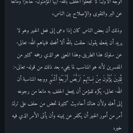
الوجه الأول: لا تجعلوا الحلف بالله- أيها المؤمنون- حاجزا ومانعا
عن البر والتقوى والإصلاح بين الناس،
وذلك أن بعض الناس كان إذا دعى إلى فعل الخير وهو لا
يريد أن يفعله يقول: حلفت بالله ألا أفعله فنهاهم الله- تعالى-
عن سلوك هذا الطريق.وهذا المعنى هو الذي رجحه كثير من
المفسرين لأنه هو المناسب لما يجيء بعد ذلك من قوله- تعالى-:
لِلَّذِينَ يُؤْلُونَ مِنْ نِسائِهِمْ تَرَبُّصُ أَرْبَعَةِ أَشْهُرٍ ووجه المناسبة أن
الله- تعالى- يكره للمؤمن أن يجعل الحلف به مانعا من رجوعه
إلى أهله ولأن هناك أحاديث كثيرة تحض من حلف على ترك
أمر من أمور الخير أن يكفر عن يمينه وأن يأتى الأمر الذي فيه
خير،