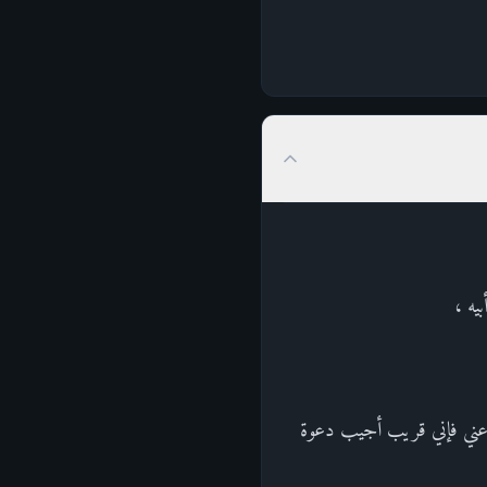
يه ،
دي عني فإني قريب أجيب دعوة