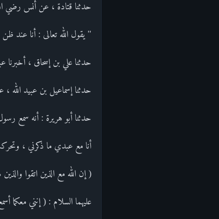
حدثنا قتادة ، عن أنس رضي الله 
" يقول الله تعالى : أنا عند ظن 
حدثنا علي بن إسحاق ، أخبرنا عبد
حدثنا إسماعيل بن عبيد الله ، 
حدثنا أبو هريرة : أنه سمع رسول ا
أنا مع عبدي ما ذكرني ، وتحرك
( إن الله مع الذين اتقوا والذين هم محسنون ) [ ال
عليهما السلام : ( إنني معكما أسمع و