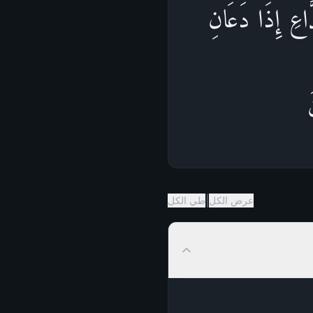
اعِ إِذَا دَعَانِۖ
َ
|
عرض الكل
طي الكل