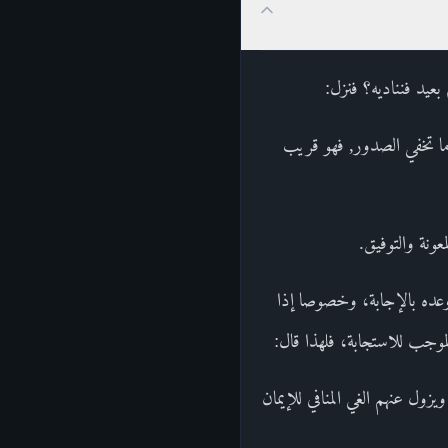
بعيد فنناديه؟ فنزل:
عين وما تخفي الصدور, فهو قريب
ونة والتوفيق.
 وعده بالإجابة، وخصوصا إذا
الموجب للاستجابة، فلهذا قال:
حة, ويزول عنهم الغي المنافي للإيمان