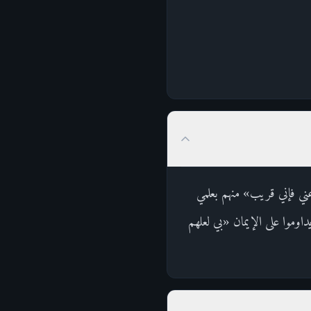
عني فإني قريب» منهم بعلمي
اوموا على الإيمان «بي لعلهم