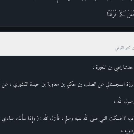
َجْعَلْ لَكُمْ فُرْقَانًا
ن كثير القرشي
حدثنا يحيى بن المغيرة ،
 برزة السجستاني عن الصلب بن حكيم بن معاوية بن حيدة القشيري ، عن أب
سول الله ،
ناديه ؟ فسكت النبي صلى الله عليه وسلم ، فأنزل الله : ( وإذا سألك عبا
دويه ،