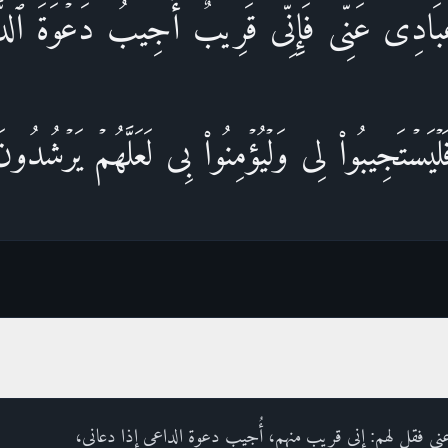
بَادِی عَنِّی فَإِنِّی قَرِیبٌۖ أُجِیبُ دَعۡوَةَ ٱلدَّ
لۡیَسۡتَجِیبُوا۟ لِی وَلۡیُؤۡمِنُوا۟ بِی لَعَلَّهُمۡ یَرۡشُدُون
عني فقل لهم: إني قريب منهم، أُجيب دعوة الداعي إذا دعاني،