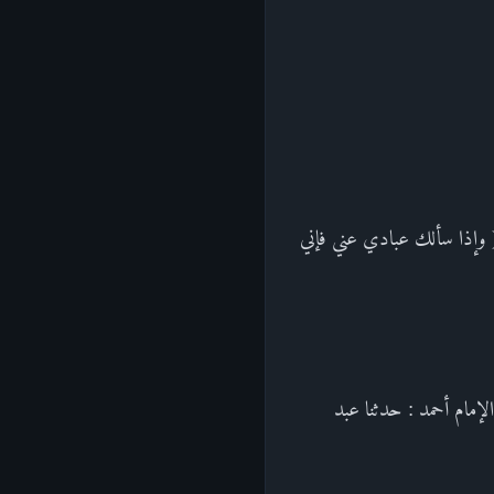
 ( وإذا سألك عبادي عني فإني
إمام أحمد : حدثنا عبد