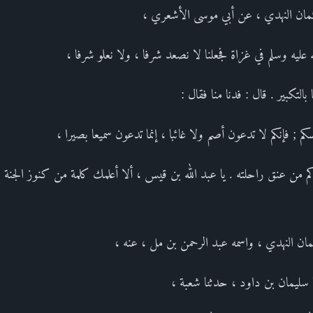
ثمان النهدي ، عن أبي موسى الأشعري ،
 عليه وسلم في غزاة فجعلنا لا نصعد شرفا ، ولا نعلو شرفا ،
بالتكبير . قال : فدنا منا فقال :
سكم ; فإنكم لا تدعون أصم ولا غائبا ، إنما تدعون سميعا بصيرا ،
من عنق راحلته . يا عبد الله بن قيس ، ألا أعلمك كلمة من كنوز الجنة ؟ ل
ان النهدي ، واسمه عبد الرحمن بن مل ، عنه ،
ا سليمان بن داود ، حدثنا شعبة ،