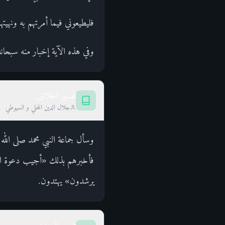
فليطيعوني فيما أمرتهم به ونهيت
وفي هذه الآية إخبار منه سبحان
تفسير الجلالين
جلال الدين المحلي و السيوطي
وسأل جماعة النبي محمد صلى الله
فأخبرهم بذلك «أجيب دعوة الداع
يرشدون» يهتدون.