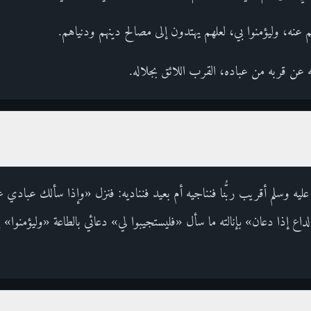
هم عنه، وليؤمنوا بي، لعلهم يهتدون إلى مصالح دينهم ودنياهم.
ه عن قربه من عباده، القرب اللائق بجلاله.
 عليه وسلم أقريب ربُّنا فنناجيه أم بعيد فنناديه: فنزل «وإذا سألك عبادي 
 إذا دعان» بإنالته ما سأل «فليستجيبوا لي» دعائي بالطاعة «وليؤمنوا» يد