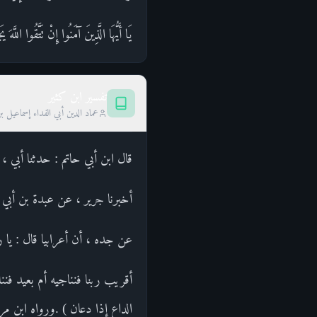
يَا أَيُّهَا الَّذِينَ آمَنُوا إِنْ تَتَّقُوا اللَّهَ ي
تفسير ابن كثير
عماد الدين أبي الفداء إسماعيل ب
قال ابن أبي حاتم : حدثنا أبي ، 
أخبرنا جرير ، عن عبدة بن أبي
عن جده ، أن أعرابيا قال : يا ر
أقريب ربنا فنناجيه أم بعيد فن
الداع إذا دعان ) .ورواه ابن مر