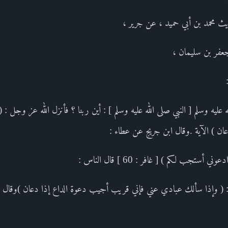
ث محمد بن أبي حميد ، عن جرير ،
جعفر بن سليمان ،
ليه وسلم [ النبي صلى الله عليه وسلم ] : أين ربنا ؟ فأنزل الله عز وجل :
ن ) الآية .وقال ابن جريج عن عطاء :
 أستجب لكم ) [ غافر : 60 ] قال الناس :
: ( وإذا سألك عبادي عني فإني قريب أجيب دعوة الداع إذا دعان )وقال ال