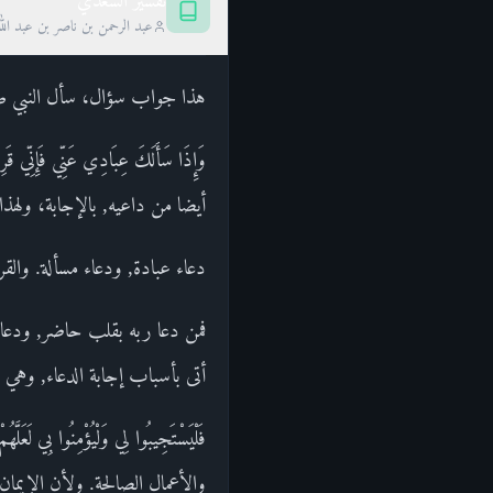
تفسير السعدي
عبد الرحمن بن ناصر بن عبد الل
هذا جواب سؤال، سأل النبي صلى ا
وَإِذَا سَأَلَكَ عِبَادِي عَنِّي ف
أيضا من داعيه, بالإجابة، ولهذا قال:
دعاء عبادة, ودعاء مسألة. والق
فمن دعا ربه بقلب حاضر, ودعاء 
أتى بأسباب إجابة الدعاء, وهي ال
فَلْيَسْتَجِيبُوا لِي وَلْيُؤْمِنُوا
والأعمال الصالحة. ولأن الإيمان