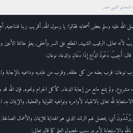
ه السعدي التميمي مفسر
لله عليه وسلم بعض أصحابه فقالوا: يا رسول الله, أقريب ربنا فنناجيه, أم 
َإِنِّي قَرِيبٌ لأنه تعالى, الرقيب الشهيد, المطلع على السر وأخفى, يعلم خائنة الأ
 أُجِيبُ دَعْوَةَ الدَّاعِ إِذَا دَعَانِ والدعاء نوعان:
رب نوعان: قرب بعلمه من كل خلقه, وقرب من عابديه وداعيه بالإجابة والمع
مشروع, ولم يمنع مانع من إجابة الدعاء, كأكل الحرام ونحوه, فإن الله قد
استجابة لله تعالى بالانقياد لأوامره ونواهيه القولية والفعلية, والإيمان به, 
 بِي لَعَلَّهُمْ يَرْشُدُونَ أي: يحصل لهم الرشد الذي هو الهداية للإيمان والأعمال الصال
 بالله والاستجابة لأمره, سبب لحصول العلم كما قال تعالى: