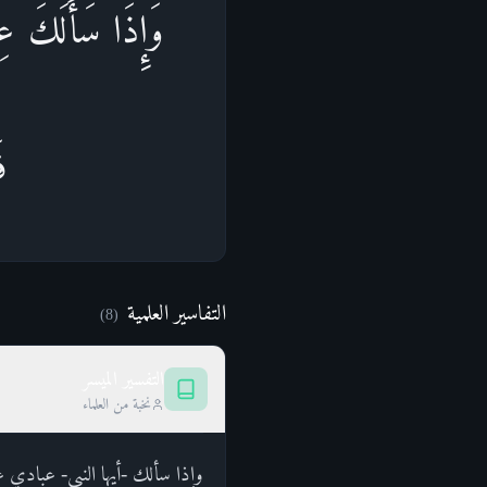
وَإِذَا سَأَلَكَ عِ
فَ
التفاسير العلمية
)
8
(
التفسير الميسر
نخبة من العلماء
وإذا سألك -أيها النبي- عبادي 