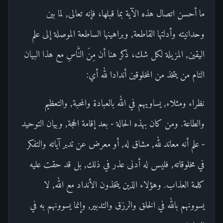
ما أحسن اتصال هذه الآية بما قبلها، فإنه تعالى, لما بين
وحدانيته وأدلتها القاطعة, وبراهينها الساطعة الموصلة إلى علم
اليقين, المزيلة لكل شك، ذكر هنا أن مِنَ النَّاسِ مع هذا البيان
التام من يتخذ من المخلوقين أندادا لله أي:
نظراء ومثلاء, يساويهم في الله بالعبادة والمحبة, والتعظيم
والطاعة. ومن كان بهذه الحالة - بعد إقامة الحجة, وبيان التوحيد
- علم أنه معاند لله, مشاق له, أو معرض عن تدبر آياته والتفكر
في مخلوقاته, فليس له أدنى عذر في ذلك, بل قد حقت عليه
كلمة العذاب. وهؤلاء الذين يتخذون الأنداد مع الله, لا
يسوونهم بالله في الخلق والرزق والتدبير, وإنما يسوونهم به في