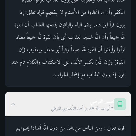
الكفر وأن ما اتخذوا من الأصنام لا ينفعهم.قوله تعالى: إذ
يرون قرأ ابن عامر بضم الياء والباقون بفتحها.العذاب أن القوة
لله جميعاً وأن الله شديد العذاب أي بأن القوة لله جميعاً معناه
لرأوا وأيقنوا أن القوة لله جميعاً.وقرأ أبو جعفر ويعقوب (إن
القوة) و(إن الله) بكسر الألف على الاستئناف والكلام تام عند
قوله إذ يرون العذاب مع إضمار الجواب.
تفسير القرطبي
أبو عبد الله محمد بن أحمد الأنصاري القرطبي
قوله تعالى : ومن الناس من يتخذ من دون الله أندادا يحبونهم