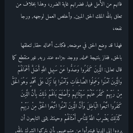
فاتهم من الأمل فيها, فضرتهم غاية الضرر، وهذا بخلاف من
تعلق بالله الملك الحق المبين, وأخلص العمل لوجهه, ورجا
نفعه،
فهذا قد وضع الحق في موضعه, فكانت أعماله حقا, لتعلقها
بالحق, ففاز بنتيجة عمله, ووجد جزاءه عند ربه, غير منقطع كما
قال تعالى: الَّذِينَ كَفَرُوا وَصَدُّوا عَنْ سَبِيلِ اللَّهِ أَضَلَّ أَعْمَالَهُمْ
وَالَّذِينَ آمَنُوا وَعَمِلُوا الصَّالِحَاتِ وَآمَنُوا بِمَا نُزِّلَ عَلَى مُحَمَّدٍ وَهُوَ الْحَقُّ
مِنْ رَبِّهِمْ كَفَّرَ عَنْهُمْ سَيِّئَاتِهِمْ وَأَصْلَحَ بَالَهُمْ ذَلِكَ بِأَنَّ الَّذِينَ
كَفَرُوا اتَّبَعُوا الْبَاطِلَ وَأَنَّ الَّذِينَ آمَنُوا اتَّبَعُوا الْحَقَّ مِنْ رَبِّهِمْ
كَذَلِكَ يَضْرِبُ اللَّهُ لِلنَّاسِ أَمْثَالَهُمْ وحينئذ يتمنى التابعون أن
يردوا إلى الدنيا فيتبرأوا من متبوعيهم, بأن يتركوا الشرك بالله,