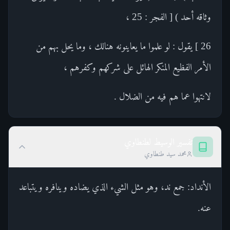
وثاقه أحد ) [ الفجر : 25 ،
26 ] يقول : لو علموا ما يعاينونه هنالك ، وما يحل بهم من
الأمر الفظيع المنكر الهائل على شركهم وكفرهم ،
لانتهوا عما هم فيه من الضلال .
تفسير الوسيط لطنطاوي
محمد سيد طنطاوي
الأنداد: جمع ند، وهو مثل الشيء الذي يضاده وينافره ويتباعد
عنه.