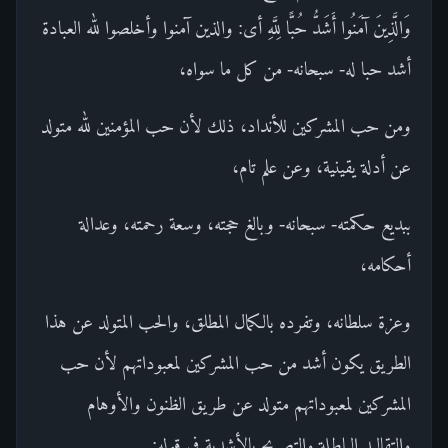
وَالَّذِينَ آمَنُوا أَشَدُّ حُبًّا لِلَّهِ أى: والذين آمنوا وأخلصوا لله العبادة
أشد حبا له- سبحانه- من كل ما سواه،
ومن حب المشركين للأنداد، ذلك لأن حب المؤمنين لله متولد
عن أدلة يقينية، وعن علم تام،
ببديع حكمته- سبحانه- وبالغ حجته، وسعة رحمته، وعدالة
أحكامه،
وعزة سلطانه، وتفرده بالكمال المطلق، والحب المتولد عن هذا
الطريق يكون أشد من حب المشركين لمعبوداتهم لأن حب
المشركين لمعبوداتهم متولد عن طريق الظنون والأوهام
والتقاليد الباطلة.والتصريح بالأشدية في قوله: