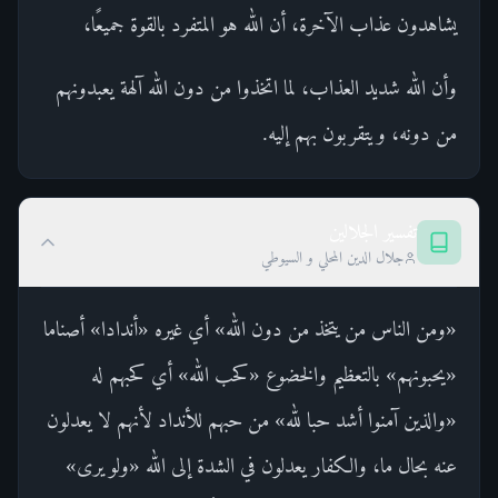
يشاهدون عذاب الآخرة، أن الله هو المتفرد بالقوة جميعًا،
وأن الله شديد العذاب، لما اتخذوا من دون الله آلهة يعبدونهم
من دونه، ويتقربون بهم إليه.
تفسير الجلالين
جلال الدين المحلي و السيوطي
«ومن الناس من يتخذ من دون الله» أي غيره «أندادا» أصناما
«يحبونهم» بالتعظيم والخضوع «كحب الله» أي كحبهم له
«والذين آمنوا أشد حبا لله» من حبهم للأنداد لأنهم لا يعدلون
عنه بحال ما، والكفار يعدلون في الشدة إلى الله «ولو يرى»