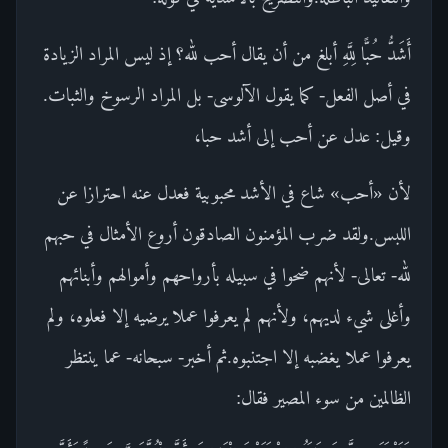
أَشَدُّ حُبًّا لِلَّهِ أبلغ من أن يقال أحب لله؟ إذ ليس المراد الزيادة
في أصل الفعل- كما يقول الآلوسى- بل المراد الرسوخ والثبات.
وقيل: عدل عن أحب إلى أشد حبا،
لأن «أحب» شاع في الأشد محبوبية فعدل عنه احترازا عن
اللبس.ولقد ضرب المؤمنون الصادقون أروع الأمثال في حبهم
لله- تعالى- لأنهم ضحوا في سبيله بأرواحهم وأموالهم وأبنائهم
وأغلى شيء لديهم، ولأنهم لم يعرفوا عملا يرضيه إلا فعلوه، ولم
يعرفوا عملا يغضبه إلا اجتنبوه.ثم أخبر- سبحانه- عما ينتظر
الظالمين من سوء المصير فقال: