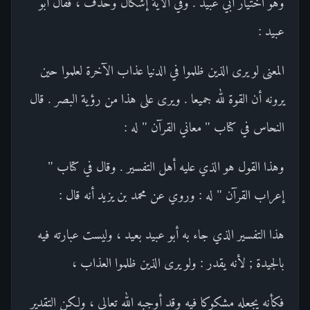
وهو اختيار أبي عبيد . وفي الآية إشكال وحذف ، فقال أبو
عبيد :
المعنى لو يرى الذين ظلموا في الدنيا عذاب الآخرة لعلموا حين
يرونه أن القوة لله جميعا . ويرى على هذا من رؤية البصر . قال
النحاس في كتاب " معاني القرآن " له :
وهذا القول هو الذي عليه أهل التفسير . وقال في كتاب "
إعراب القرآن " له : وروي عن محمد بن يزيد أنه قال :
هذا التفسير الذي جاء به أبو عبيد بعيد ، وليست عبارته فيه
بالجيدة ; لأنه يقدر : ولو يرى الذين ظلموا العذاب ،
فكأنه يجعله مشكوكا فيه وقد أوجبه الله تعالى ، ولكن التقدير