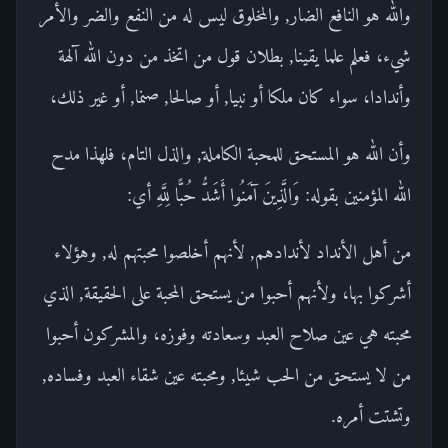
والله هو النافع الضار, والمخلوق ليس له من النفع والضر والأمر
شيء، فعلم علما يقينا, بطلان قول من اتخذ من دون الله آلهة
وأندادا، سواء كان ملكا أو نبيا, أو صالحا, صنما, أو غير ذلك،
وأن الله هو المستحق للمحبة الكاملة, والذل التام، فلهذا مدح
الله المؤمنين بقوله: وَالَّذِينَ آمَنُوا أَشَدُّ حُبًّا لِلَّهِ أي:
من أهل الأنداد لأندادهم, لأنهم أخلصوا محبتهم له, وهؤلاء
أشركوا بها، ولأنهم أحبوا من يستحق المحبة على الحقيقة, الذي
محبته هي عين صلاح العبد وسعادته وفوزه، والمشركون أحبوا
من لا يستحق من الحب شيئا, ومحبته عين شقاء العبد وفساده,
وتشتت أمره.