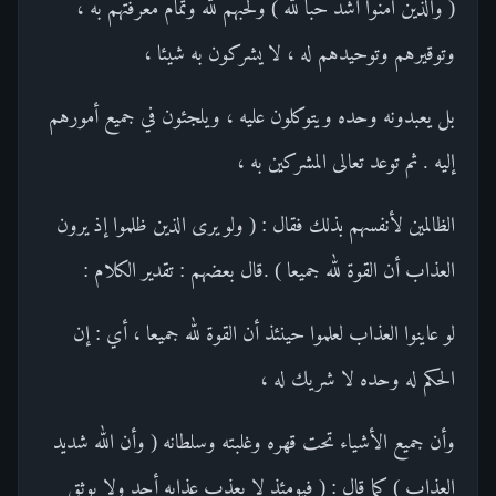
( والذين آمنوا أشد حبا لله ) ولحبهم لله وتمام معرفتهم به ،
وتوقيرهم وتوحيدهم له ، لا يشركون به شيئا ،
بل يعبدونه وحده ويتوكلون عليه ، ويلجئون في جميع أمورهم
إليه . ثم توعد تعالى المشركين به ،
الظالمين لأنفسهم بذلك فقال : ( ولو يرى الذين ظلموا إذ يرون
العذاب أن القوة لله جميعا ) .قال بعضهم : تقدير الكلام :
لو عاينوا العذاب لعلموا حينئذ أن القوة لله جميعا ، أي : إن
الحكم له وحده لا شريك له ،
وأن جميع الأشياء تحت قهره وغلبته وسلطانه ( وأن الله شديد
العذاب ) كما قال : ( فيومئذ لا يعذب عذابه أحد ولا يوثق