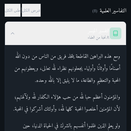
التفاسير العلمية
|
عرض الكل
طي الكل
)
8
(
التفسير الميسر
نخبة من العلماء
ومع هذه البراهين القاطعة يتخذ فريق من الناس من دون الله
أصنامًا وأوثانًا وأولياء يجعلونهم نظراء لله تعالى، ويعطونهم من
المحبة والتعظيم والطاعة، ما لا يليق إلا بالله وحده.
والمؤمنون أعظم حبا لله من حب هؤلاء الكفار لله ولآلهتهم؛
لأن المؤمنين أخلصوا المحبة كلها لله، وأولئك أشركوا في المحبة.
ولو يعلم الذين ظلموا أنفسهم بالشرك في الحياة الدنيا، حين