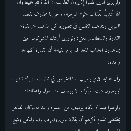
وَلَوْ يَرَى الَّذِينَ ظَلَمُوا إِذْ يَرَوْنَ الْعَذابَ أَنَّ الْقُوَّةَ لِلَّهِ جَمِيعاً وَأَنَّ
اللَّهَ شَدِيدُ الْعَذابِ «لو» شرطية، وجوابها محذوف لقصد
التهويل ولتذهب النفس في تصويره كل مذهب «والقوة»
القدرة والسلطان.والمعنى: ولو يرى أولئك المشركون حين
يشاهدون العذاب المعد لهم يوم القيامة أن القدرة كلها لله
وحده،
وأن عذابه الذي يصيب به المتخبطين في ظلمات الشرك شديد،
لو يعلمون ذلك، لرأوا ما لا يوصف من الهول والفظاعة،
ولوقعوا فيما لا يكاد يوصف من الحسرة والندامة.وكان الظاهر
بمقتضى تقدم ذكرهم أن يقال: ولو يرون إذ يرون. ولكن وضع