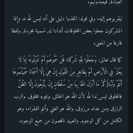
العبادة, فيعبدونهم،
ليقربوهم إليه، وفي قوله: اتخذوا دليل على أنه ليس لله ند وإنما
المشركون جعلوا بعض المخلوقات أندادا له, تسمية مجردة, ولفظا
فارغا من المعنى،
كما قال تعالى: وَجَعَلُوا لِلَّهِ شُرَكَاءَ قُلْ سَمُّوهُمْ أَمْ تُنَبِّئُونَهُ بِمَا لَا
يَعْلَمُ فِي الْأَرْضِ أَمْ بِظَاهِرٍ مِنَ الْقَوْلِ إِنْ هِيَ إِلَّا أَسْمَاءٌ سَمَّيْتُمُوهَا
أَنْتُمْ وَآبَاؤُكُمْ مَا أَنْزَلَ اللَّهُ بِهَا مِنْ سُلْطَانٍ إِنْ يَتَّبِعُونَ إِلَّا الظَّنَّ
فالمخلوق ليس ندا لله لأن الله هو الخالق, وغيره مخلوق, والرب
الرازق ومن عداه مرزوق, والله هو الغني وأنتم الفقراء، وهو
الكامل من كل الوجوه, والعبيد ناقصون من جميع الوجوه،