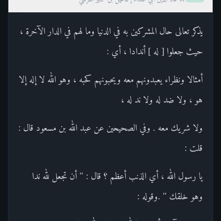
يذكر تعالى حال المشركين به في الدنيا وما لهم في الدار الآخرة ،
حيث جعلوا [ له ] أندادا ، أي :
أمثالا ونظراء يعبدونهم معه ويحبونهم كحبه ، وهو الله لا إله إلا
هو ، ولا ضد له ولا ند له ،
ولا شريك معه . وفي الصحيحين عن عبد الله بن مسعود قال :
قلت :
يا رسول الله ، أي الذنب أعظم ؟ قال : " أن تجعل لله ندا
وهو خلقك " .وقوله :