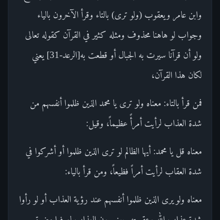
وابن عامر ويعقوب (ولو ترى) بالتاء وقرأ الآخرون بالياء
وجواب لو هاهنا محذوف ومثله كثير في القرآن كقوله تعالى
ولو أن قرآنا سيرت به الجبال أو قطعت به[الرعد-31] يعني
لكان هذا القرآن،
فمن قرأ بالتاء: معناه ولو ترى يا محمد الذين ظلموا أنفسهم من
شدة العذاب لرأيت أمرأً عظيماً، وقيل:
معناه قل يا محمد: أيها الظالم لو ترى الذين ظلموا أو أشركوا في
شدة العقاب لرأيت أمراً فظيعاً، ومن قرأ بالياء:
معناه ولو يرى الذين ظلموا أنفسهم عند رؤية العذاب أو لو رأوا
شدة عذاب الله وعقوبته حين يرون العذاب لعرفوا مضرة