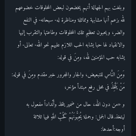
وبلغت بهم الجهالة أنهم يخضعون لبعض المخلوقات خضوعهم
لله بزعم أنها مشابهة ومماثلة ومناظرة له- سبحانه- في النفع
والضر، ويحبون تعظيم تلك المخلوقات وطاعتها والتقرب إليها
والانقياد لها حبا يشابه الحب اللازم عليهم نحو الله- تعالى- أو
يشابه حب المؤمنين لله، ومِنَ في قوله:
وَمِنَ النَّاسِ للتبعيض، والجار والمجرور خبر مقدم ومِنَ في قوله:
مَنْ يَتَّخِذُ في محل رفع مبتدأ مؤخر،
و «من دون الله، حال من ضمير يتخذ وأَنْداداً مفعول به
ليتخذ.قال الجمل: وجملة يُحِبُّونَهُمْ كَحُبِّ اللَّهِ فيها ثلاثة
أوجه:أحدها: