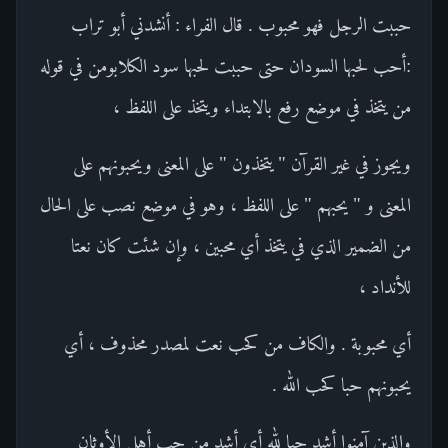
حببت الرجل فهو محبوب . قال الفراء : أنشدني أبو تراب
:أحب لحبها السودان حتى حببت لحبها سود الكلابومن في قوله
من يتخذ في موضع رفع بالابتداء ويتخذ على اللفظ ،
ويجوز في غير القرآن " يتخذون " على المعنى ويحبونهم على
المعنى و " يحبهم " على اللفظ ، وهو في موضع نصب على الحال
من الضمير الذي في يتخذ أي محبين ، وإن شئت كان نعتا
للأنداد ،
أي محبوبة . والكاف من كحب نعت لمصدر محذوف ، أي
يحبونهم حبا كحب الله .
والذين آمنوا أشد حبا لله أي أشد من حب أهل الأوثان