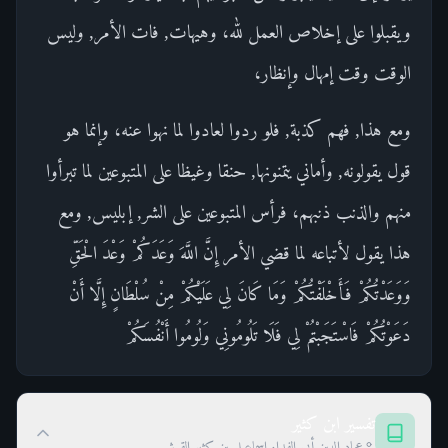
ويقبلوا على إخلاص العمل لله، وهيهات, فات الأمر, وليس
الوقت وقت إمهال وإنظار،
ومع هذا, فهم كذبة, فلو ردوا لعادوا لما نهوا عنه، وإنما هو
قول يقولونه, وأماني يتمنونها, حنقا وغيظا على المتبوعين لما تبرأوا
منهم والذنب ذنبهم، فرأس المتبوعين على الشر, إبليس, ومع
هذا يقول لأتباعه لما قضي الأمر إِنَّ اللَّهَ وَعَدَكُمْ وَعْدَ الْحَقِّ
وَوَعَدْتُكُمْ فَأَخْلَفْتُكُمْ وَمَا كَانَ لِي عَلَيْكُمْ مِنْ سُلْطَانٍ إِلَّا أَنْ
دَعَوْتُكُمْ فَاسْتَجَبْتُمْ لِي فَلَا تَلُومُونِي وَلُومُوا أَنْفُسَكُمْ
تفسير ابن كثير
عماد الدين أبي الفداء إسماعيل بن كثير القرشي