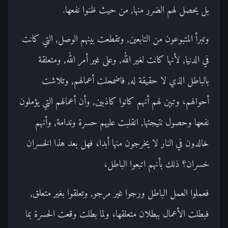
بل يحصل لهم الضرر منها, من حيث ظنوا نفعها.
وتبرأ المتبوعون من التابعين, وتقطعت بينهم الوصل, التي كانت
في الدنيا, لأنها كانت لغير الله, وعلى غير أمر الله, ومتعلقة
بالباطل الذي لا حقيقة له, فاضمحلت أعمالهم, وتلاشت
أحوالهم، وتبين لهم أنهم كانوا كاذبين, وأن أعمالهم التي يؤملون
نفعها وحصول نتيجتها, انقلبت عليهم حسرة وندامة, وأنهم
خالدون في النار لا يخرجون منها أبدا، فهل بعد هذا الخسران
خسران؟ ذلك بأنهم اتبعوا الباطل،
فعملوا العمل الباطل ورجوا غير مرجو, وتعلقوا بغير متعلق,
فبطلت الأعمال ببطلان متعلقها، ولما بطلت وقعت الحسرة بما