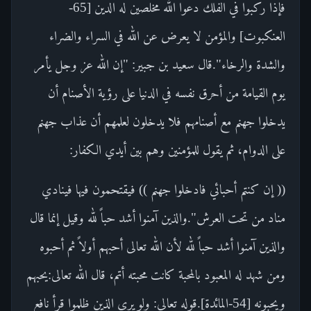
فإذا ركبوا في الفلك دعوا الله مخلصين له الدين [65-
العنكبوت] والمؤمن لا يعرض عن الله في السراء والضراء
والشدة والرخاء".قال سعيد بن جبير: "إن الله عز وجل يأمر
يوم القيامة من أحرق نفسه في الدنيا على رؤية الأصنام أن
يدخلوا جهنم مع أصنامهم فلا يدخلون لعلمهم أن عذاب جهنم
على الدوام، ثم يقول للمؤمنين وهم بين أيدي الكفار:
(( إن كنتم أحبائي فادخلوا جهنم )) فيقتحمون فيها فينادي
مناد من تحت العرش".والذين آمنوا أشد حباً لله وقيل إنما قال
والذين آمنوا أشد حباً لله لأن الله تعالى أحبهم أولاً ثم أحبوه
ومن شهد له المعبود بالمحبة كانت محبته أتم، قال الله تعالى:يحبهم
ويحبونه [54-المائدة].قوله تعالى: ولو يرى الذين ظلموا قرأ نافع