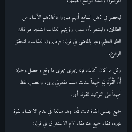
الموصول وصلته موضع الضمير،
ليحضر في ذهن السامع أنهم صاروا باتخاذهم الأنداد من
الظالمين، وليشعر بأن سبب رؤيتهم العذاب الشديد هو ذلك
الظلم العظيم.وعبر بالماضي في قوله: «إذ يرون العذاب» لتحقق
الوقوع،
وكل ما كان كذلك فإنه يجرى مجرى ما وقع وحصل.وجملة
أَنَّ الْقُوَّةَ لِلَّهِ جَمِيعاً سدت مسد مفعولي يرى، وانتصب لفظ
جَمِيعاً على التوكيد للقوة. أى.
جميع جنس القوة ثابت لله، وهو مبالغة في عدم الاعتداد بقوة
غيره، فمفاد جميع هنا مفاد لام الاستغراق في قوله: