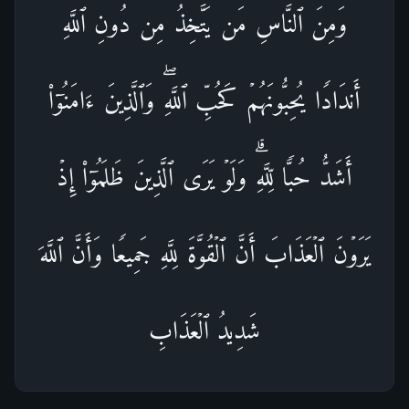
وَمِنَ ٱلنَّاسِ مَن یَتَّخِذُ مِن دُونِ ٱللَّهِ
أَندَادࣰا یُحِبُّونَهُمۡ كَحُبِّ ٱللَّهِۖ وَٱلَّذِینَ ءَامَنُوۤا۟
أَشَدُّ حُبࣰّا لِّلَّهِۗ وَلَوۡ یَرَى ٱلَّذِینَ ظَلَمُوۤا۟ إِذۡ
یَرَوۡنَ ٱلۡعَذَابَ أَنَّ ٱلۡقُوَّةَ لِلَّهِ جَمِیعࣰا وَأَنَّ ٱللَّهَ
شَدِیدُ ٱلۡعَذَابِ