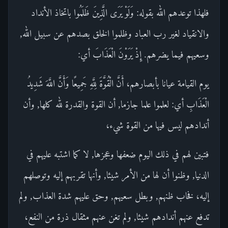
فلهذا توعدهم الله بقوله: وَلَوْ يَرَى الَّذِينَ ظَلَمُوا باتخاذ الأنداد
والانقياد لغير رب العباد وظلموا الخلق بصدهم عن سبيل الله,
وسعيهم فيما يضرهم. إِذْ يَرَوْنَ الْعَذَابَ أي:
يوم القيامة عيانا بأبصارهم، أَنَّ الْقُوَّةَ لِلَّهِ جَمِيعًا وَأَنَّ اللَّهَ شَدِيدُ
الْعَذَابِ أي: لعلموا علما جازما, أن القوة والقدرة لله كلها, وأن
أندادهم ليس فيها من القوة شيء،
فتبين لهم في ذلك اليوم ضعفها وعجزها, لا كما اشتبه عليهم في
الدنيا, وظنوا أن لها من الأمر شيئا, وأنها تقربهم إليه وتوصلهم
إليه، فخاب ظنهم, وبطل سعيهم, وحق عليهم شدة العذاب, ولم
تدفع عنهم أندادهم شيئا, ولم تغن عنهم مثقال ذرة من النفع،