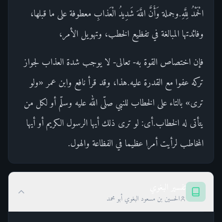
الْحَمْدُ لِلَّهِ.وجملة وَأَنَّ اللَّهَ شَدِيدُ الْعَذابِ معطوفة على ما قبلها،
وفائدتها المبالغة في تفظيع الخطب، وتهويل الأمر،
فإن اختصاص القوة به- تعالى- لا يوجب شدة العذاب لجواز
تركه عفوا مع القدرة عليه.هذا، وقد قرأ نافع وابن عمر «ولو
ترى» بالتاء على الخطاب للنبي صلّى الله عليه وسلّم أو لكل من
يتأتى له الخطاب.أى: لو ترى ذلك أيها الرسول الكريم أو أيها
المخاطب لرأيت أمرا عظيما في الفظاعة والهول.
تفسير البغوي
الحسين بن مسعود البغوي أبو محمد