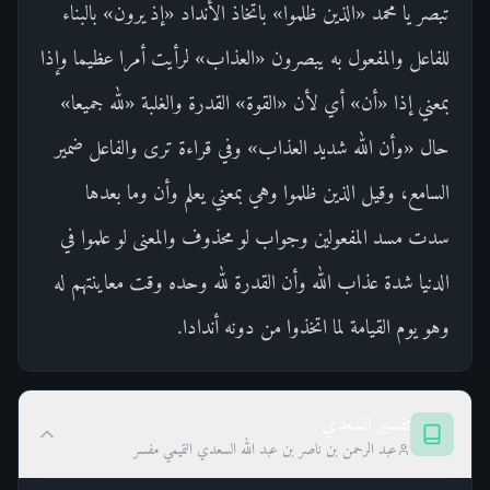
تبصر يا محمد «الذين ظلموا» باتخاذ الأنداد «إذ يرون» بالبناء
للفاعل والمفعول به يبصرون «العذاب» لرأيت أمرا عظيما وإذا
بمعني إذا «أن» أي لأن «القوة» القدرة والغلبة «لله جميعا»
حال «وأن الله شديد العذاب» وفي قراءة ترى والفاعل ضمير
السامع، وقيل الذين ظلموا وهي بمعني يعلم وأن وما بعدها
سدت مسد المفعولين وجواب لو محذوف والمعنى لو علموا في
الدنيا شدة عذاب الله وأن القدرة لله وحده وقت معاينتهم له
وهو يوم القيامة لما اتخذوا من دونه أندادا.
تفسير السعدي
عبد الرحمن بن ناصر بن عبد الله السعدي التميمي مفسر